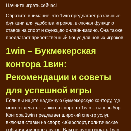
Начните играть сейчас!
Обратите внимание, что 1win предлагает различные
функции для удобства игроков, включая функцию
ставок на спорт и функцию онлайн-казино. Она также
предлагает приветственный бонус для новых игроков.
1win – Букмекерская
контора 1вин:
Рекомендации и советы
для успешной игры
Если вы ищете надежную букмекерскую контору, где
можно сделать ставки на спорт, то 1win – ваш выбор.
Контора 1win предлагает широкий спектр услуг,
включая ставки на спорт, киберспорт, политические
события и многое другое. Вам не нужно искать 1win