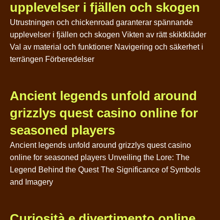
upplevelser i fjällen och skogen
Utrustningen och chickenroad garanterar spännande
upplevelser i fjällen och skogen Vikten av rätt skiktkläder
Val av material och funktioner Navigering och säkerhet i
terrängen Förberedelser
Ancient legends unfold around
grizzlys quest casino online for
seasoned players
Ancient legends unfold around grizzlys quest casino
online for seasoned players Unveiling the Lore: The
Legend Behind the Quest The Significance of Symbols
and Imagery
Curiosità e divertimento online