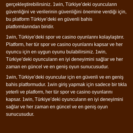
gerçekleştirebilirsiniz. 1win, Türkiye’deki oyuncuların
güvenliğini ve verilerinin güvenliğini önemine verdiği için,
bu platform Türkiye’deki en güvenli bahis
platformlarından biridir.
1win, Türkiye’deki spor ve casino oyunlarını kolaylaştırır.
Platform, her tür spor ve casino oyunlarını kapsar ve her
oyuncu için en uygun oyunu bulabilirsiniz. 1win,
Türkiye’deki oyuncuların en iyi deneyimini sağlar ve her
zaman en güncel ve en geniş oyun sunucusudur.
1win, Türkiye’deki oyuncular için en güvenli ve en geniş
bahis platformudur. 1win giriş yapmak için sadece bir tıkla
yeterli ve platform, her tür spor ve casino oyunlarını
kapsar. 1win, Türkiye’deki oyuncuların en iyi deneyimini
sağlar ve her zaman en güncel ve en geniş oyun
sunucusudur.