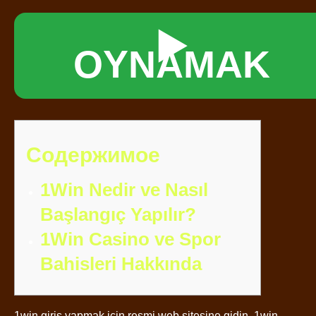
▶️
OYNAMAK
Содержимое
1Win Nedir ve Nasıl
Başlangıç Yapılır?
1Win Casino ve Spor
Bahisleri Hakkında
1win giriş yapmak için resmi web sitesine gidin. 1win,