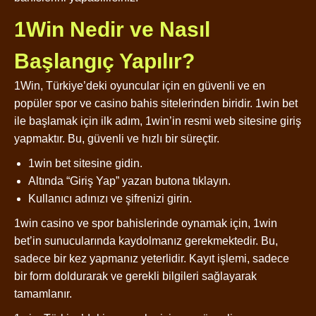
1Win Nedir ve Nasıl
Başlangıç Yapılır?
1Win, Türkiye’deki oyuncular için en güvenli ve en
popüler spor ve casino bahis sitelerinden biridir. 1win bet
ile başlamak için ilk adım, 1win’in resmi web sitesine giriş
yapmaktır. Bu, güvenli ve hızlı bir süreçtir.
1win bet sitesine gidin.
Altında “Giriş Yap” yazan butona tıklayın.
Kullanıcı adınızı ve şifrenizi girin.
1win casino ve spor bahislerinde oynamak için, 1win
bet’in sunucularında kaydolmanız gerekmektedir. Bu,
sadece bir kez yapmanız yeterlidir. Kayıt işlemi, sadece
bir form doldurarak ve gerekli bilgileri sağlayarak
tamamlanır.