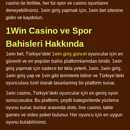
casino ile birlikte, her tür spor ve casino oyunlarını
deneyebilirsiniz. 1win giriş yapmak için, 1win bet sitesine
gidin ve kaydolun.
1Win Casino ve Spor
Bahisleri Hakkında
1win bet, Türkiye’deki
1win giriş güncel
oyuncular için en
güvenli ve en popüler bahis platformlarından biridir. 1win
giriş yapmak için sadece bir tıkla yeterli. 1win, 1win giriş,
1win giriş yap ve 1vin gibi terimlerle bilinir ve Türkiye’deki
oyunculara özel olarak tasarlanmış bir platform sunar.
1win casino, Türkiye’deki oyuncular için en geniş oyun
sunucusudur. Bu platform, çeşitli kategorilerde yüzlerce
oyunu sunar, bunlar arasında slots, live casino, table
games ve video poker bulunur. Her oyuncu için en uygun
oyunu bulabilirsiniz.