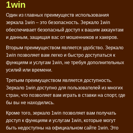
1win
Один из главных преимуществ использования
зеркала 1win – это безопасность. Зеркало 1win
обеспечивает безопасный доступ к вашим аккаунтам
и данным, защищая вас от мошенников и хакеров.
Вторым преимуществом является удобство. Зеркало
1win позволяет вам легко и быстро доступаться к
функциям и услугам 1win, не требуя дополнительных
усилий или времени.
Третьим преимуществом является доступность.
Зеркало 1win доступно для пользователей из многих
стран, что позволяет вам играть в ставки на спорт, где
бы вы не находились.
Кроме того, зеркало 1win позволяет вам получать
доступ к функциям и услугам 1win, которые могут
быть недоступны на официальном сайте 1win. Это