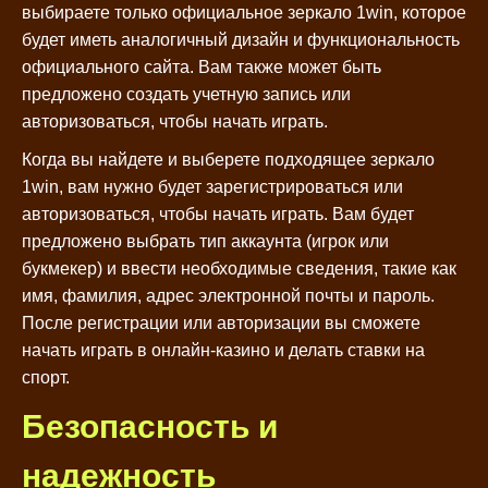
выбираете только официальное зеркало 1win, которое
будет иметь аналогичный дизайн и функциональность
официального сайта. Вам также может быть
предложено создать учетную запись или
авторизоваться, чтобы начать играть.
Когда вы найдете и выберете подходящее зеркало
1win, вам нужно будет зарегистрироваться или
авторизоваться, чтобы начать играть. Вам будет
предложено выбрать тип аккаунта (игрок или
букмекер) и ввести необходимые сведения, такие как
имя, фамилия, адрес электронной почты и пароль.
После регистрации или авторизации вы сможете
начать играть в онлайн-казино и делать ставки на
спорт.
Безопасность и
надежность