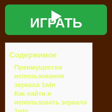
▶️
ИГРАТЬ
Содержимое
Преимущества
использования
зеркала 1win
Как найти и
использовать зеркало
1win