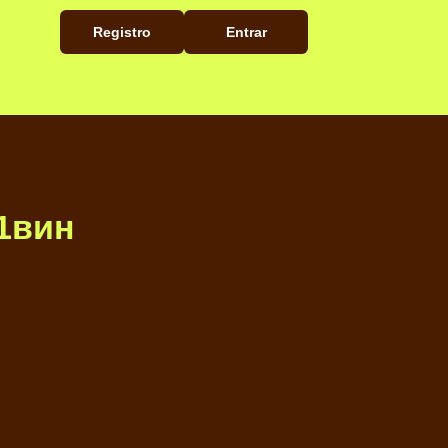
Registro
Entrar
 1вин