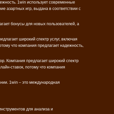
дежность. 1win использует современные
ие азартных игр, выдана в соответствии с
агает бонусы для новых пользователей, а
едлагает широкий спектр услуг, включая
 потому что компания предлагает надежность,
ор. Компания предлагает широкий спектр
онлайн-ставок, потому что компания
ании. 1win – это международная
инструментов для анализа и