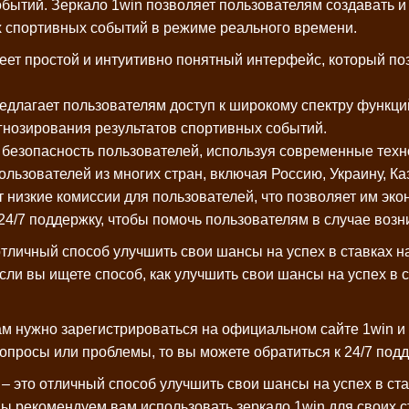
бытий. Зеркало 1win позволяет пользователям создавать и 
х спортивных событий в режиме реального времени.
еет простой и интуитивно понятный интерфейс, который по
едлагает пользователям доступ к широкому спектру функци
огнозирования результатов спортивных событий.
т безопасность пользователей, используя современные тех
ользователей из многих стран, включая Россию, Украину, Ка
 низкие комиссии для пользователей, что позволяет им эко
 24/7 поддержку, чтобы помочь пользователям в случае воз
отличный способ улучшить свои шансы на успех в ставках на
и вы ищете способ, как улучшить свои шансы на успех в ст
вам нужно зарегистрироваться на официальном сайте 1win и
вопросы или проблемы, то вы можете обратиться к 24/7 по
– это отличный способ улучшить свои шансы на успех в став
 рекомендуем вам использовать зеркало 1win для своих ст