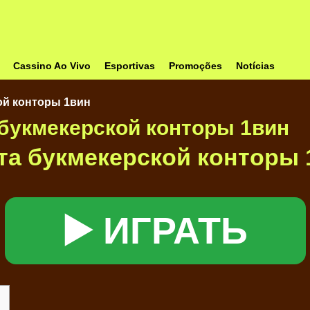
Cassino Ao Vivo
Esportivas
Promoções
Notícias
ой конторы 1вин
 букмекерской конторы 1вин
йта букмекерской конторы
▶️ ИГРАТЬ