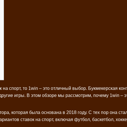
на спорт, то 1win – это отличный выбор. Букмекерская конт
и другие игры. В этом обзоре мы рассмотрим, почему 1win – 
ора, которая была основана в 2018 году. С тех пор она ста
риантов ставок на спорт, включая футбол, баскетбол, хокке