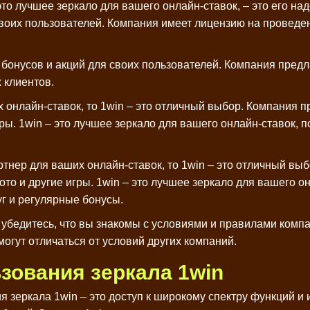
то лучшее зеркало для вашего онлайн-ставок, – это его на
воих пользователей. Компания имеет лицензию на проведен
 бонусов и акций для своих пользователей. Компания предл
 клиентов.
онлайн-ставок, то 1win – это отличный выбор. Компания пр
игры. 1win – это лучшее зеркало для вашего онлайн-ставок,
нер для ваших онлайн-ставок, то 1win – это отличный выб
 лото и другие игры. 1win – это лучшее зеркало для вашего 
уг и регулярные бонусы.
n, убедитесь, что вы знакомы с условиями и правилами комп
могут отличаться от условий других компаний.
зования зеркала 1win
 зеркала 1win – это доступ к широкому спектру функций и 