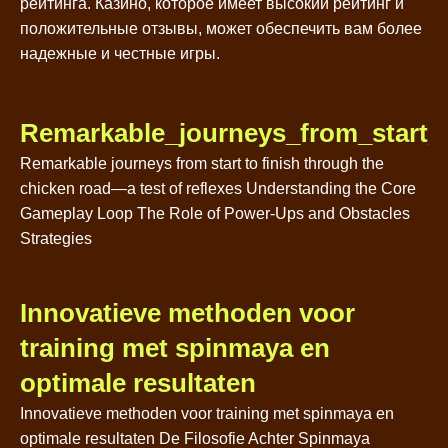
рейтинга. Казино, которое имеет высокий рейтинг и
положительные отзывы, может обеспечить вам более
надежные и честные игры.
Remarkable_journeys_from_start_t
Remarkable journeys from start to finish through the
chicken road—a test of reflexes Understanding the Core
Gameplay Loop The Role of Power-Ups and Obstacles
Strategies
Innovatieve methoden voor
training met spinmaya en
optimale resultaten
Innovatieve methoden voor training met spinmaya en
optimale resultaten De Filosofie Achter Spinmaya