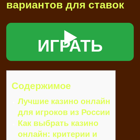
вариантов для ставок
▶️
ИГРАТЬ
Содержимое
Лучшие казино онлайн
для игроков из России
Как выбрать казино
онлайн: критерии и