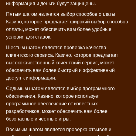
информация и деньги будут защищены.
Пятым шагом является выбор способов оплаты.
Казино, которое предлагает широкий выбор способов
оплаты, может обеспечить вам более удобные
условия для ставок.
Шестым шагом является проверка качества
клиентского сервиса. Казино, которое предлагает
высококачественный клиентский сервис, может
обеспечить вам более быстрый и эффективный
доступ к информации.
Седьмым шагом является выбор программного
обеспечения. Казино, которое использует
программное обеспечение от известных
разработчиков, может обеспечить вам более
безопасные и честные игры.
Восьмым шагом является проверка отзывов и