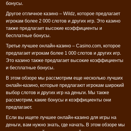
бонусы.
Другое отличное казино – Wildz, которое предлагает
игрокам более 2 000 слотов и других игр. Это казино
также предлагает высокие коэффициенты и
бесплатные бонусы.
Третье лучшее онлайн-казино – Casino.com, которое
предлагает игрокам более 1 000 слотов и других игр.
Это казино также предлагает высокие коэффициенты
и бесплатные бонусы.
В этом обзоре мы рассмотрим еще несколько лучших
онлайн-казино, которые предлагают игрокам широкий
выбор слотов и других игр на деньги. Мы также
рассмотрим, какие бонусы и коэффициенты они
предлагают.
Если вы ищете лучшее онлайн-казино для игры на
деньги, вам нужно знать, где начать. В этом обзоре мы