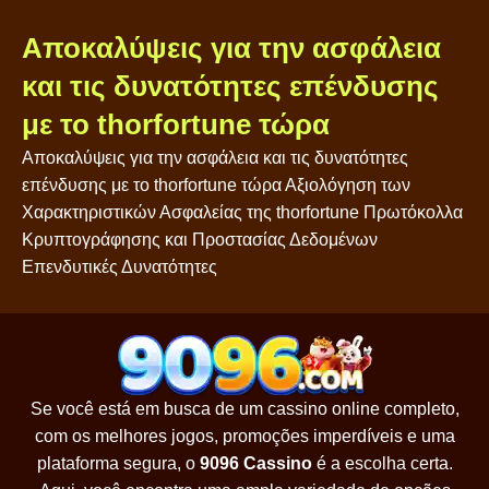
Αποκαλύψεις για την ασφάλεια
και τις δυνατότητες επένδυσης
με το thorfortune τώρα
Αποκαλύψεις για την ασφάλεια και τις δυνατότητες
επένδυσης με το thorfortune τώρα Αξιολόγηση των
Χαρακτηριστικών Ασφαλείας της thorfortune Πρωτόκολλα
Κρυπτογράφησης και Προστασίας Δεδομένων
Επενδυτικές Δυνατότητες
Se você está em busca de um cassino online completo,
com os melhores jogos, promoções imperdíveis e uma
plataforma segura, o
9096 Cassino
é a escolha certa.