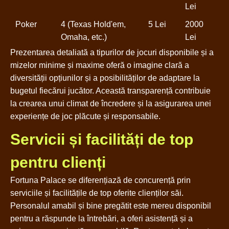
Lei
Poker
4 (Texas Hold'em,
5 Lei
2000
Omaha, etc.)
Lei
Prezentarea detaliată a tipurilor de jocuri disponibile și a
mizelor minime și maxime oferă o imagine clară a
diversității opțiunilor și a posibilităților de adaptare la
bugetul fiecărui jucător. Această transparență contribuie
la crearea unui climat de încredere și la asigurarea unei
experiențe de joc plăcute și responsabile.
Servicii și facilități de top
pentru clienți
Fortuna Palace se diferențiază de concurență prin
serviciile și facilitățile de top oferite clienților săi.
Personalul amabil și bine pregătit este mereu disponibil
pentru a răspunde la întrebări, a oferi asistență și a