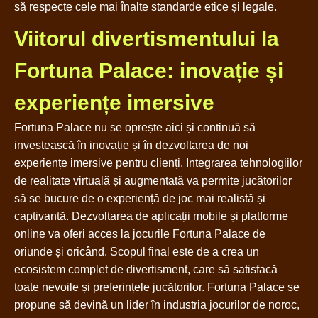
să respecte cele mai înalte standarde etice și legale.
Viitorul divertismentului la
Fortuna Palace: inovație și
experiențe imersive
Fortuna Palace nu se oprește aici și continuă să
investească în inovație și în dezvoltarea de noi
experiențe imersive pentru clienți. Integrarea tehnologiilor
de realitate virtuală și augmentată va permite jucătorilor
să se bucure de o experiență de joc mai realistă și
captivantă. Dezvoltarea de aplicații mobile și platforme
online va oferi acces la jocurile Fortuna Palace de
oriunde și oricând. Scopul final este de a crea un
ecosistem complet de divertisment, care să satisfacă
toate nevoile și preferințele jucătorilor. Fortuna Palace se
propune să devină un lider în industria jocurilor de noroc,