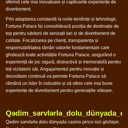
oferind cele mai inovatoare și captivante experiențe de
divertisment.
Prin adaptarea constantă la noile tendințe și tehnologii,
Fortuna Palace își consolidează poziția de destinație de
top pentru iubitorii de senzații tari și de divertisment de
calitate. Focalizarea pe clienți, transparența și
responsabilitatea rămân valorile fundamentale care
ghidează toate activitățile Fortuna Palace, asigurând o
experiență de joc sigură, distractivă și memorabilă pentru
toți vizitatorii săi. Angajamentul pentru inovație și
dezvoltare continuă va permite Fortuna Palace să
rămână un lider în industrie și să ofere cele mai bune
experiențe de divertisment pentru generațiile viitoare.
Qədim_sərvlərlə_dolu_dünyada_ca
Qədim sərvlərlə dolu dünyada casino pinco sizi gözləyir,