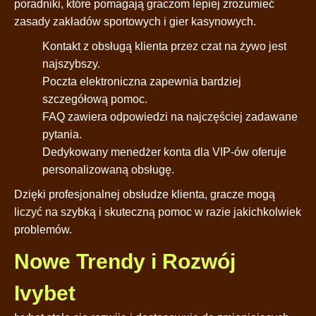
poradniki, które pomagają graczom lepiej zrozumieć
zasady zakładów sportowych i gier kasynowych.
Kontakt z obsługą klienta przez czat na żywo jest
najszybszy.
Poczta elektroniczna zapewnia bardziej
szczegółową pomoc.
FAQ zawiera odpowiedzi na najczęściej zadawane
pytania.
Dedykowany menedżer konta dla VIP-ów oferuje
personalizowaną obsługę.
Dzięki profesjonalnej obsłudze klienta, gracze mogą
liczyć na szybką i skuteczną pomoc w razie jakichkolwiek
problemów.
Nowe Trendy i Rozwój
Ivybet