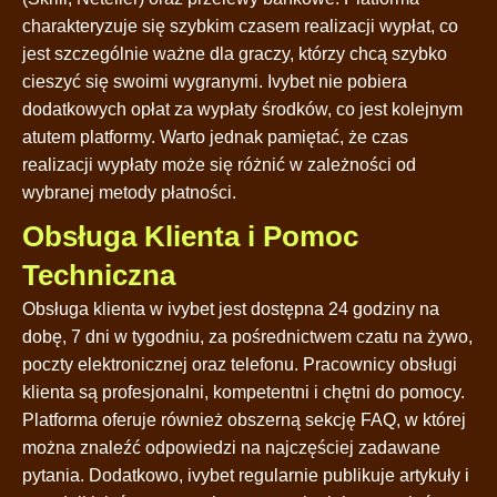
charakteryzuje się szybkim czasem realizacji wypłat, co
jest szczególnie ważne dla graczy, którzy chcą szybko
cieszyć się swoimi wygranymi. Ivybet nie pobiera
dodatkowych opłat za wypłaty środków, co jest kolejnym
atutem platformy. Warto jednak pamiętać, że czas
realizacji wypłaty może się różnić w zależności od
wybranej metody płatności.
Obsługa Klienta i Pomoc
Techniczna
Obsługa klienta w ivybet jest dostępna 24 godziny na
dobę, 7 dni w tygodniu, za pośrednictwem czatu na żywo,
poczty elektronicznej oraz telefonu. Pracownicy obsługi
klienta są profesjonalni, kompetentni i chętni do pomocy.
Platforma oferuje również obszerną sekcję FAQ, w której
można znaleźć odpowiedzi na najczęściej zadawane
pytania. Dodatkowo, ivybet regularnie publikuje artykuły i