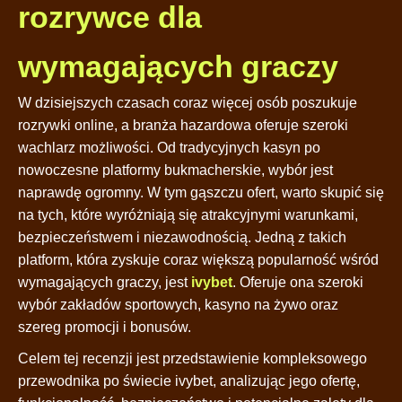
rozrywce dla
wymagających graczy
W dzisiejszych czasach coraz więcej osób poszukuje
rozrywki online, a branża hazardowa oferuje szeroki
wachlarz możliwości. Od tradycyjnych kasyn po
nowoczesne platformy bukmacherskie, wybór jest
naprawdę ogromny. W tym gąszczu ofert, warto skupić się
na tych, które wyróżniają się atrakcyjnymi warunkami,
bezpieczeństwem i niezawodnością. Jedną z takich
platform, która zyskuje coraz większą popularność wśród
wymagających graczy, jest
ivybet
. Oferuje ona szeroki
wybór zakładów sportowych, kasyno na żywo oraz
szereg promocji i bonusów.
Celem tej recenzji jest przedstawienie kompleksowego
przewodnika po świecie ivybet, analizując jego ofertę,