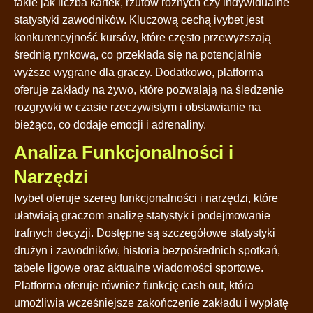
takie jak liczba kartek, rzutów rożnych czy indywidualne
statystyki zawodników. Kluczową cechą ivybet jest
konkurencyjność kursów, które często przewyższają
średnią rynkową, co przekłada się na potencjalnie
wyższe wygrane dla graczy. Dodatkowo, platforma
oferuje zakłady na żywo, które pozwalają na śledzenie
rozgrywki w czasie rzeczywistym i obstawianie na
bieżąco, co dodaje emocji i adrenaliny.
Analiza Funkcjonalności i
Narzędzi
Ivybet oferuje szereg funkcjonalności i narzędzi, które
ułatwiają graczom analizę statystyk i podejmowanie
trafnych decyzji. Dostępne są szczegółowe statystyki
drużyn i zawodników, historia bezpośrednich spotkań,
tabele ligowe oraz aktualne wiadomości sportowe.
Platforma oferuje również funkcję cash out, która
umożliwia wcześniejsze zakończenie zakładu i wypłatę