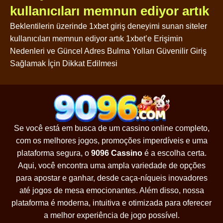
kullanıcıları memnun ediyor artık
Beklentilerin üzerinde 1xbet giriş deneyimi sunan siteler
kullanıcıları memnun ediyor artık 1xbet’e Erişimin
Nedenleri ve Güncel Adres Bulma Yolları Güvenilir Giriş
Sağlamak İçin Dikkat Edilmesi
Se você está em busca de um cassino online completo,
com os melhores jogos, promoções imperdíveis e uma
plataforma segura, o
9096 Cassino
é a escolha certa.
Aqui, você encontra uma ampla variedade de opções
para apostar e ganhar, desde caça-níqueis inovadores
até jogos de mesa emocionantes. Além disso, nossa
plataforma é moderna, intuitiva e otimizada para oferecer
a melhor experiência de jogo possível.