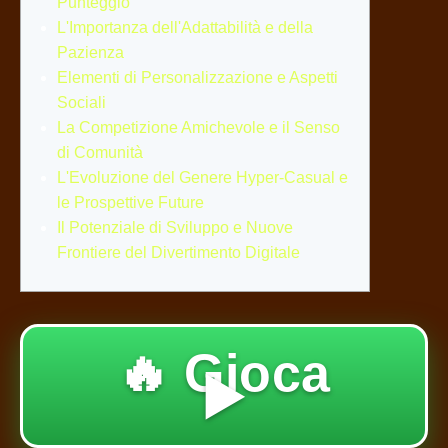
Punteggio
L'Importanza dell'Adattabilità e della
Pazienza
Elementi di Personalizzazione e Aspetti
Sociali
La Competizione Amichevole e il Senso
di Comunità
L'Evoluzione del Genere Hyper-Casual e
le Prospettive Future
Il Potenziale di Sviluppo e Nuove
Frontiere del Divertimento Digitale
🔥 Gioca
▶️