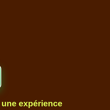
t une expérience