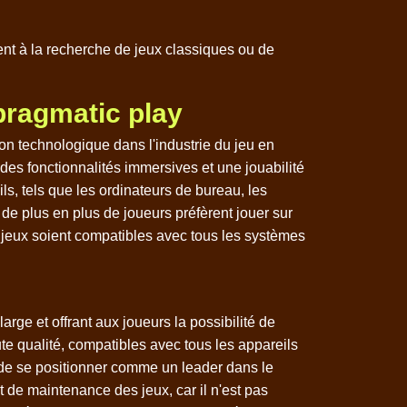
ient à la recherche de jeux classiques ou de
pragmatic play
on technologique dans l'industrie du jeu en
 des fonctionnalités immersives et une jouabilité
ils, tels que les ordinateurs de bureau, les
 de plus en plus de joueurs préfèrent jouer sur
s jeux soient compatibles avec tous les systèmes
arge et offrant aux joueurs la possibilité de
te qualité, compatibles avec tous les appareils
 de se positionner comme un leader dans le
de maintenance des jeux, car il n'est pas