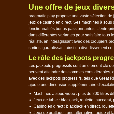
Une offre de jeux divers
pragmatic play propose une vaste sélection de 
jeux de casino en direct. Ses machines à sous s
fonctionnalités bonus passionnantes. L'entrepri
dans différentes variantes pour satisfaire tous 
réaliste, en interagissant avec des croupiers p
sorties, garantissant ainsi un divertissement c
Le rôle des jackpots progre
Les jackpots progressifs sont un élément clé de 
peuvent atteindre des sommes considérables, of
avec des jackpots progressifs, tels que Great R
ajoute une dimension supplémentaire d'excitatio
Machines à sous vidéo : plus de 200 titres di
Jeux de table : blackjack, roulette, baccarat, 
Casino en direct : blackjack en direct, roulett
Jeux de grattage : une alternative rapide et f