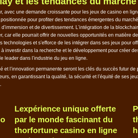
play et les tendances du marché
r, avec une demande croissante pour les jeux de casino en lign
ositionnée pour profiter des tendances émergentes du marché, tel
 d'immersion et de divertissement. L'intégration de la blockchai
, car elle pourrait offrir de nouvelles opportunités en matière d
 technologies et s'efforce de les intégrer dans ses jeux pour of
t à investir dans la recherche et le développement pour créer d
de leader dans l'industrie du jeu en ligne.
et l'innovation permanente seront les clés du succès futur de pr
rs, en garantissant la qualité, la sécurité et l'équité de ses je
.
Lexpérience unique offerte
P
go
par le monde fascinant du
t
thorfortune casino en ligne
h