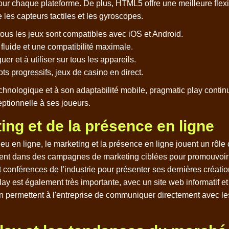
ur chaque plateforme. De plus, HTML5 offre une meilleure flexib
 les capteurs tactiles et les gyroscopes.
tous les jeux sont compatibles avec iOS et Android.
 fluide et une compatibilité maximale.
iguer et à utiliser sur tous les appareils.
ts progressifs, jeux de casino en direct.
hnologique et à son adaptabilité mobile, pragmatic play continu
eptionnelle à ses joueurs.
ng et de la présence en ligne
u en ligne, le marketing et la présence en ligne jouent un rôle
ement dans des campagnes de marketing ciblées pour promouvoir 
 conférences de l'industrie pour présenter ses dernières créatio
y est également très importante, avec un site web informatif et at
ermettent à l'entreprise de communiquer directement avec les 