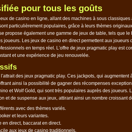
ifiée pour tous les goûts
jeux de casino en ligne, allant des machines à sous classiques
ont particulièrement populaires, grâce à leurs thèmes originaux,
se propose également une gamme de jeux de table, tels que le bla
les joueurs. Les jeux de casino en direct permettent aux joueurs
rofessionnels en temps réel. L'offre de jeux pragmatic play est 
onstant et une expérience de jeu renouvelée.
ssifs
l'attrait des jeux pragmatic play. Ces jackpots, qui augmentent 
frant ainsi la possibilité de gagner des récompenses exception
hino et Wolf Gold, qui sont très populaires auprès des joueurs. 
n et de suspense aux jeux, attirant ainsi un nombre croissant d
fférents avec des thèmes variés.
poker et leurs variantes.
e en direct, baccarat en direct.
acile aux jeux de casino traditionnels.