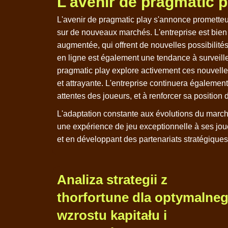
L'avenir de pragmatic 
L'avenir de pragmatic play s'annonce prometteu
sur de nouveaux marchés. L'entreprise est bien p
augmentée, qui offrent de nouvelles possibilités
en ligne est également une tendance à surveiller
pragmatic play explore activement ces nouvelles
et attrayante. L'entreprise continuera égalemen
attentes des joueurs, et à renforcer sa position 
L'adaptation constante aux évolutions du marché 
une expérience de jeu exceptionnelle à ses joueu
et en développant des partenariats stratégiques
Analiza strategii z
thorfortune dla optymalne
wzrostu kapitału i