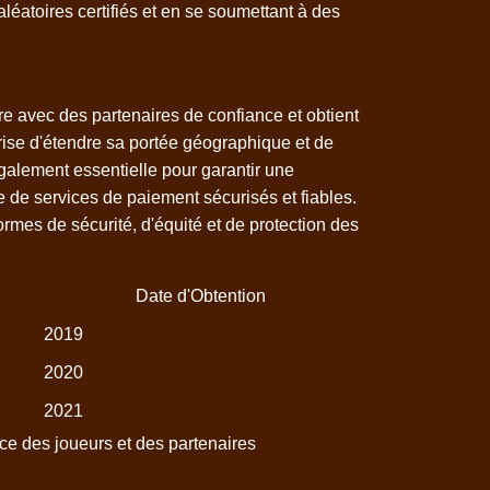
léatoires certifiés et en se soumettant à des
re avec des partenaires de confiance et obtient
prise d'étendre sa portée géographique et de
également essentielle pour garantir une
e de services de paiement sécurisés et fiables.
rmes de sécurité, d'équité et de protection des
Date d'Obtention
2019
2020
2021
nce des joueurs et des partenaires