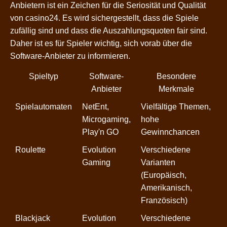
Anbietern ist ein Zeichen für die Seriosität und Qualität
von casino24. Es wird sichergestellt, dass die Spiele
zufällig sind und dass die Auszahlungsquoten fair sind.
Daher ist es für Spieler wichtig, sich vorab über die
Software-Anbieter zu informieren.
Spieltyp
Software-
Besondere
Anbieter
Merkmale
Spielautomaten
NetEnt,
Vielfältige Themen,
Microgaming,
hohe
Play'n GO
Gewinnchancen
Roulette
Evolution
Verschiedene
Gaming
Varianten
(Europäisch,
Amerikanisch,
Französisch)
Blackjack
Evolution
Verschiedene