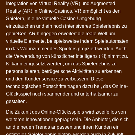
Integration von Virtual Reality (VR) und Augmented
Reality (AR) in Online-Casinos. VR ermöglicht es den
Spielern, in eine virtuelle Casino-Umgebung
einzutauchen und ein noch intensiveres Spielerlebnis zu
genießen. AR hingegen erweitert die reale Welt um
virtuelle Elemente, beispielsweise indem Spielautomaten
in das Wohnzimmer des Spielers projiziert werden. Auch
die Verwendung von künstlicher Intelligenz (KI) nimmt zu.
KI kann eingesetzt werden, um das Spielerlebnis zu
personalisieren, betrügerische Aktivitäten zu erkennen
und den Kundenservice zu verbessern. Diese
technologischen Fortschritte tragen dazu bei, das Online-
Glücksspiel noch spannender und unterhaltsamer zu
gestalten.
Die Zukunft des Online-Glücksspiels wird zweifellos von
weiteren Innovationen geprägt sein. Die Anbieter, die sich
an die neuen Trends anpassen und ihren Kunden ein
optimales Spielerlebnis bieten, werden auch in Zukunft