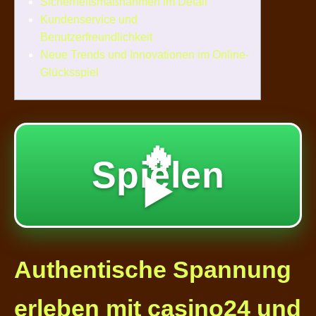
Sicherheitsmaßnahmen im Detail
Kundenservice und
Benutzerfreundlichkeit
Neue Trends und Innovationen im Online-
Glücksspiel
🔥
Spielen
▶️
Authentische Spannung
erleben mit casino24 und