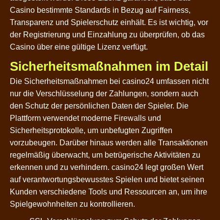
Casino bestimmte Standards in Bezug auf Fairness,
Transparenz und Spielerschutz einhält. Es ist wichtig, vor
der Registrierung und Einzahlung zu überprüfen, ob das
Casino über eine gültige Lizenz verfügt.
Sicherheitsmaßnahmen im Detail
Die Sicherheitsmaßnahmen bei casino24 umfassen nicht
nur die Verschlüsselung der Zahlungen, sondern auch
den Schutz der persönlichen Daten der Spieler. Die
Plattform verwendet moderne Firewalls und
Sicherheitsprotokolle, um unbefugten Zugriffen
vorzubeugen. Darüber hinaus werden alle Transaktionen
regelmäßig überwacht, um betrügerische Aktivitäten zu
erkennen und zu verhindern. casino24 legt großen Wert
auf verantwortungsbewusstes Spielen und bietet seinen
Kunden verschiedene Tools und Ressourcen an, um ihre
Spielgewohnheiten zu kontrollieren.