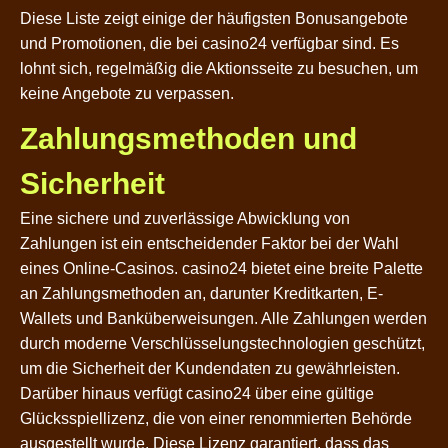
Diese Liste zeigt einige der häufigsten Bonusangebote
und Promotionen, die bei casino24 verfügbar sind. Es
lohnt sich, regelmäßig die Aktionsseite zu besuchen, um
keine Angebote zu verpassen.
Zahlungsmethoden und
Sicherheit
Eine sichere und zuverlässige Abwicklung von
Zahlungen ist ein entscheidender Faktor bei der Wahl
eines Online-Casinos. casino24 bietet eine breite Palette
an Zahlungsmethoden an, darunter Kreditkarten, E-
Wallets und Banküberweisungen. Alle Zahlungen werden
durch moderne Verschlüsselungstechnologien geschützt,
um die Sicherheit der Kundendaten zu gewährleisten.
Darüber hinaus verfügt casino24 über eine gültige
Glücksspiellizenz, die von einer renommierten Behörde
ausgestellt wurde. Diese Lizenz garantiert, dass das