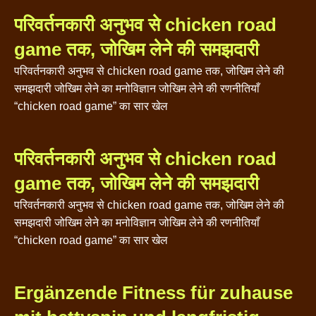
परिवर्तनकारी अनुभव से chicken road
game तक, जोखिम लेने की समझदारी
परिवर्तनकारी अनुभव से chicken road game तक, जोखिम लेने की
समझदारी जोखिम लेने का मनोविज्ञान जोखिम लेने की रणनीतियाँ
“chicken road game” का सार खेल
परिवर्तनकारी अनुभव से chicken road
game तक, जोखिम लेने की समझदारी
परिवर्तनकारी अनुभव से chicken road game तक, जोखिम लेने की
समझदारी जोखिम लेने का मनोविज्ञान जोखिम लेने की रणनीतियाँ
“chicken road game” का सार खेल
Ergänzende Fitness für zuhause