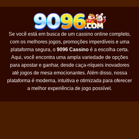
Se você está em busca de um cassino online completo,
com os melhores jogos, promoções imperdíveis e uma
plataforma segura, o
9096 Cassino
é a escolha certa.
Aqui, você encontra uma ampla variedade de opções
para apostar e ganhar, desde caça-níqueis inovadores
até jogos de mesa emocionantes. Além disso, nossa
plataforma é moderna, intuitiva e otimizada para oferecer
a melhor experiência de jogo possível.