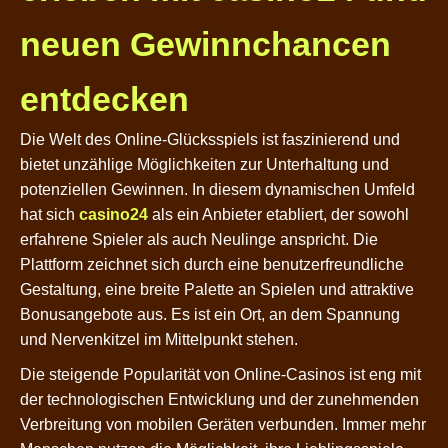
neuen Gewinnchancen
entdecken
Die Welt des Online-Glücksspiels ist faszinierend und
bietet unzählige Möglichkeiten zur Unterhaltung und
potenziellen Gewinnen. In diesem dynamischen Umfeld
hat sich
casino24
als ein Anbieter etabliert, der sowohl
erfahrene Spieler als auch Neulinge anspricht. Die
Plattform zeichnet sich durch eine benutzerfreundliche
Gestaltung, eine breite Palette an Spielen und attraktive
Bonusangebote aus. Es ist ein Ort, an dem Spannung
und Nervenkitzel im Mittelpunkt stehen.
Die steigende Popularität von Online-Casinos ist eng mit
der technologischen Entwicklung und der zunehmenden
Verbreitung von mobilen Geräten verbunden. Immer mehr