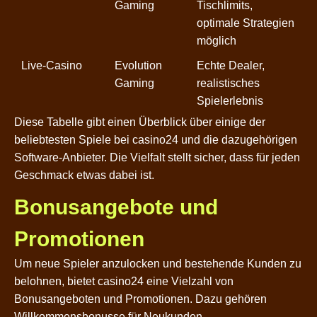
Gaming
Tischlimits,
optimale Strategien
möglich
Live-Casino
Evolution
Echte Dealer,
Gaming
realistisches
Spielerlebnis
Diese Tabelle gibt einen Überblick über einige der
beliebtesten Spiele bei casino24 und die dazugehörigen
Software-Anbieter. Die Vielfalt stellt sicher, dass für jeden
Geschmack etwas dabei ist.
Bonusangebote und
Promotionen
Um neue Spieler anzulocken und bestehende Kunden zu
belohnen, bietet casino24 eine Vielzahl von
Bonusangeboten und Promotionen. Dazu gehören
Willkommensbonusse für Neukunden,