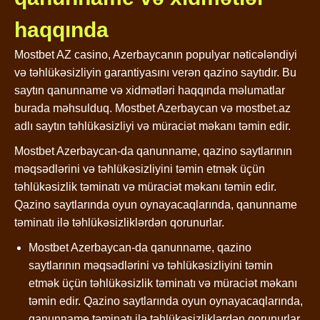
haqqında
Mostbet AZ casino, Azerbaycanın populyar nəticələndiyi
və təhlükəsizliyin garantiyasını verən qazino saytıdır. Bu
saytın qanunname və xidmətləri haqqında məlumatlar
burada məhsulduq. Mostbet Azerbaycan və mostbet.az
adlı saytın təhlükəsizliyi və müraciət məkanı təmin edir.
Mostbet Azerbaycan-da qanunname, qazino saytlarının
məqsədlərini və təhlükəsizliyini təmin etmək üçün
təhlükəsizlik təminatı və müraciət məkanı təmin edir.
Qazino saytlarında oyun oynayacaqlarında, qanunname
təminatı ilə təhlükəsizliklərdən qorunurlar.
Mostbet Azerbaycan-da qanunname, qazino
saytlarının məqsədlərini və təhlükəsizliyini təmin
etmək üçün təhlükəsizlik təminatı və müraciət məkanı
təmin edir. Qazino saytlarında oyun oynayacaqlarında,
qanunname təminatı ilə təhlükəsizliklərdən qorunurlar.