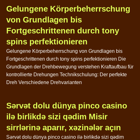
Gelungene Körperbeherrschung
von Grundlagen bis
Fortgeschrittenen durch tony
spins perfektionieren
Gelungene Körperbeherrschung von Grundlagen bis
Fortgeschrittenen durch tony spins perfektionieren Die
Grundlagen der Drehbewegung verstehen Kraftaufbau für
kontrollierte Drehungen Technikschulung: Der perfekte
Dreh Verschiedene Drehvarianten
Sərvət dolu dünya pinco casino
ilə birlikdə sizi qədim Misir
sirrlərinə aparır, xəzinələr açın
Sərvət dolu dünya pinco casino ilə birlikdə sizi qədim