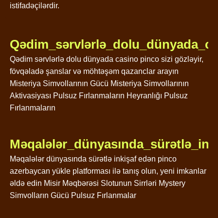
istifadəçilərdir.
Qədim_sərvlərlə_dolu_dünyada_ca
Qədim sərvlərlə dolu dünyada casino pinco sizi gözləyir,
fövqəladə şanslar və möhtəşəm qazanclar arayın
Misteriya Simvollarının Gücü Misteriya Simvollarının
Aktivasiyası Pulsuz Fırlanmaların Heyranlığı Pulsuz
Fırlanmaların
Məqalələr_dünyasında_sürətlə_ink
Məqalələr dünyasında sürətlə inkişaf edən pinco
azerbaycan yükle platforması ilə tanış olun, yeni imkanlar
əldə edin Misir Məqbərəsi Slotunun Sirrləri Mystery
Simvolların Gücü Pulsuz Fırlanmalar