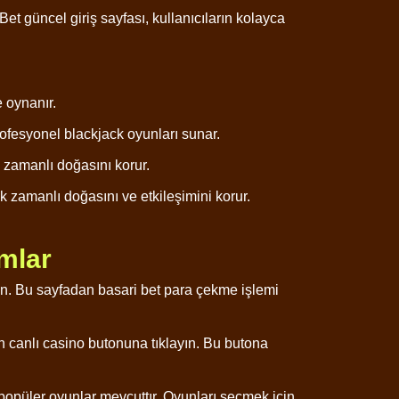
et güncel giriş sayfası, kullanıcıların kolayca
 oynanır.
rofesyonel blackjack oyunları sunar.
 zamanlı doğasını korur.
 zamanlı doğasını ve etkileşimini korur.
mlar
idin. Bu sayfadan basari bet para çekme işlemi
n canlı casino butonuna tıklayın. Bu butona
i popüler oyunlar mevcuttır. Oyunları seçmek için