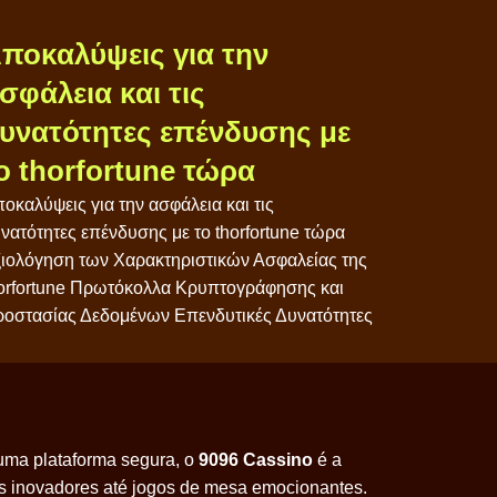
ποκαλύψεις για την
σφάλεια και τις
υνατότητες επένδυσης με
ο thorfortune τώρα
οκαλύψεις για την ασφάλεια και τις
νατότητες επένδυσης με το thorfortune τώρα
ιολόγηση των Χαρακτηριστικών Ασφαλείας της
orfortune Πρωτόκολλα Κρυπτογράφησης και
οστασίας Δεδομένων Επενδυτικές Δυνατότητες
uma plataforma segura, o
9096 Cassino
é a
is inovadores até jogos de mesa emocionantes.