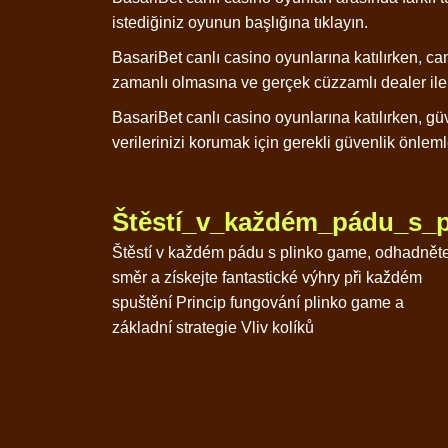
istediğiniz oyunun başlığına tıklayın.
BasariBet canlı casino oyunlarına katılırken, ca
zamanlı olmasına ve gerçek cüzzamlı dealer il
BasariBet canlı casino oyunlarına katılırken, gü
verilerinizi korumak için gerekli güvenlik önlem
Štěstí_v_každém_pádu_s_p
Štěstí v každém pádu s plinko game, odhadnět
směr a získejte fantastické výhry při každém
spuštění Princip fungování plinko game a
základní strategie Vliv kolíků