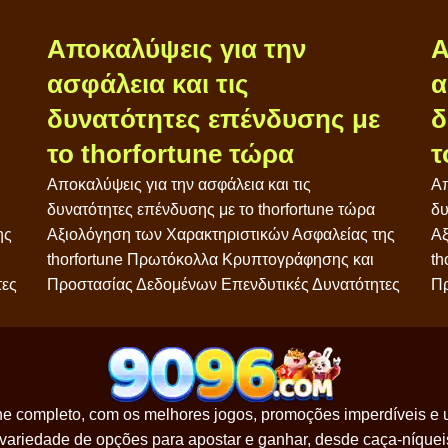
Αποκαλύψεις για την
Α
ασφάλεια και τις
α
δυνατότητες επένδυσης με
δ
το thorfortune τώρα
τ
Αποκαλύψεις για την ασφάλεια και τις
Απ
δυνατότητες επένδυσης με το thorfortune τώρα
δυ
ης
Αξιολόγηση των Χαρακτηριστικών Ασφαλείας της
Αξ
thorfortune Πρωτόκολλα Κρυπτογράφησης και
th
τες
Προστασίας Δεδομένων Επενδυτικές Δυνατότητες
Πρ
ne completo, com os melhores jogos, promoções imperdíveis e 
 variedade de opções para apostar e ganhar, desde caça-níque