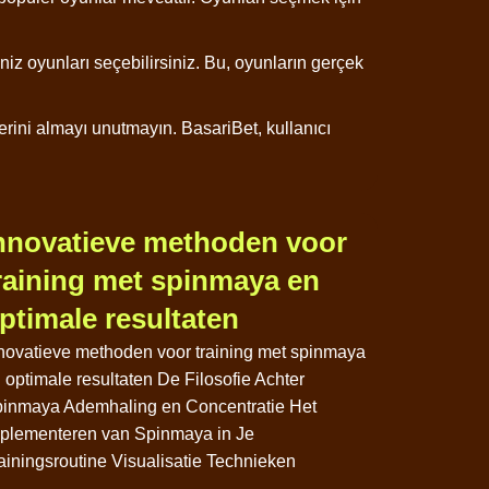
iz oyunları seçebilirsiniz. Bu, oyunların gerçek
lerini almayı unutmayın. BasariBet, kullanıcı
jte_fantastick
_to_finish_through_the_chicken_roa
nnovatieve methoden voor
raining met spinmaya en
ptimale resultaten
novatieve methoden voor training met spinmaya
 optimale resultaten De Filosofie Achter
inmaya Ademhaling en Concentratie Het
plementeren van Spinmaya in Je
ainingsroutine Visualisatie Technieken