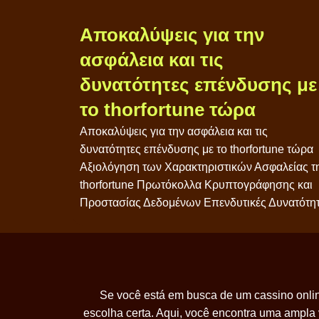
Αποκαλύψεις για την
ασφάλεια και τις
δυνατότητες επένδυσης με
το thorfortune τώρα
Αποκαλύψεις για την ασφάλεια και τις
δυνατότητες επένδυσης με το thorfortune τώρα
Αξιολόγηση των Χαρακτηριστικών Ασφαλείας τ
thorfortune Πρωτόκολλα Κρυπτογράφησης και
Προστασίας Δεδομένων Επενδυτικές Δυνατότη
Se você está em busca de um cassino onli
escolha certa. Aqui, você encontra uma ampla