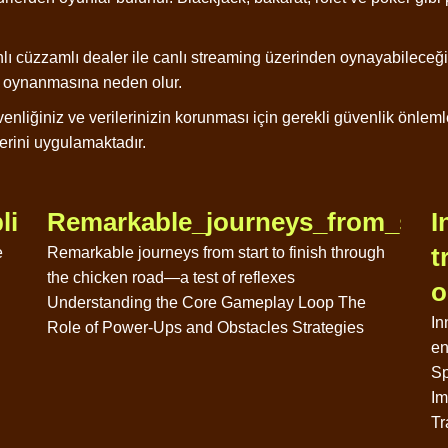
nlı cüzzamlı dealer ile canlı streaming üzerinden oynayabileceğin
e oynanmasına neden olur.
venliğiniz ve verilerinizin korunması için gerekli güvenlik önlem
lerini uygulamaktadır.
linko_game_odhadněte_směr_a_získe
Remarkable_journeys_from_start
I
t
e
Remarkable journeys from start to finish through
the chicken road—a test of reflexes
o
Understanding the Core Gameplay Loop The
In
Role of Power-Ups and Obstacles Strategies
en
Sp
Im
Tr