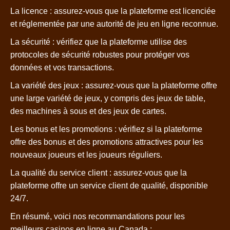
La licence : assurez-vous que la plateforme est licenciée
et réglementée par une autorité de jeu en ligne reconnue.
La sécurité : vérifiez que la plateforme utilise des
protocoles de sécurité robustes pour protéger vos
données et vos transactions.
La variété des jeux : assurez-vous que la plateforme offre
une large variété de jeux, y compris des jeux de table,
des machines à sous et des jeux de cartes.
Les bonus et les promotions : vérifiez si la plateforme
offre des bonus et des promotions attractives pour les
nouveaux joueurs et les joueurs réguliers.
La qualité du service client : assurez-vous que la
plateforme offre un service client de qualité, disponible
24/7.
En résumé, voici nos recommandations pour les
meilleurs casinos en ligne au Canada :