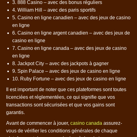
3. 888 Casino – avec des bonus réguliers
4. William Hill – avec des paris sportifs
5. Casino en ligne canadien – avec des jeux de casino
en ligne
6. Casino en ligne argent canadien – avec des jeux de
casino en ligne
7. Casino en ligne canada – avec des jeux de casino
en ligne
8. Jackpot City – avec des jackpots à gagner
9. Spin Palace – avec des jeux de casino en ligne
10. Ruby Fortune – avec des jeux de casino en ligne
Il est important de noter que ces plateformes sont toutes
licenciées et réglementées, ce qui signifie que vos
transactions sont sécurisées et que vos gains sont
garantis.
Avant de commencer à jouer,
casino canada
assurez-
vous de vérifier les conditions générales de chaque