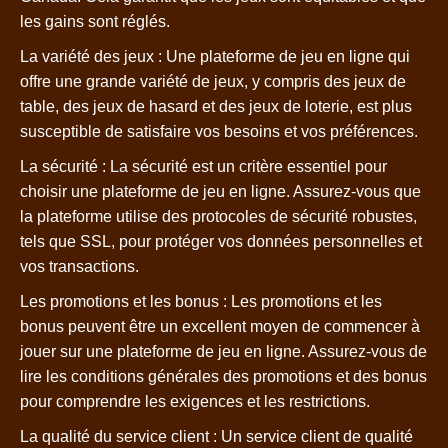
les gains sont réglés.
La variété des jeux : Une plateforme de jeu en ligne qui
offre une grande variété de jeux, y compris des jeux de
table, des jeux de hasard et des jeux de loterie, est plus
susceptible de satisfaire vos besoins et vos préférences.
La sécurité : La sécurité est un critère essentiel pour
choisir une plateforme de jeu en ligne. Assurez-vous que
la plateforme utilise des protocoles de sécurité robustes,
tels que SSL, pour protéger vos données personnelles et
vos transactions.
Les promotions et les bonus : Les promotions et les
bonus peuvent être un excellent moyen de commencer à
jouer sur une plateforme de jeu en ligne. Assurez-vous de
lire les conditions générales des promotions et des bonus
pour comprendre les exigences et les restrictions.
La qualité du service client : Un service client de qualité