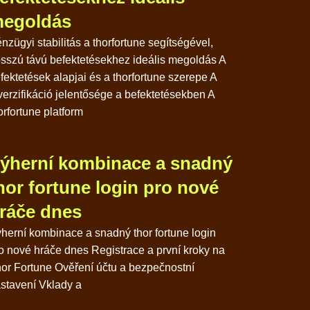
egoldás
nzügyi stabilitás a thorfortune segítségével,
sszú távú befektetésekhez ideális megoldás A
fektetések alapjai és a thorfortune szerepe A
verzifikáció jelentősége a befektetésekben A
orfortune platform
ýherní kombinace a snadný
hor fortune login pro nové
ráče dnes
herní kombinace a snadný thor fortune login
o nové hráče dnes Registrace a první kroky na
or Fortune Ověření účtu a bezpečnostní
stavení Vklady a