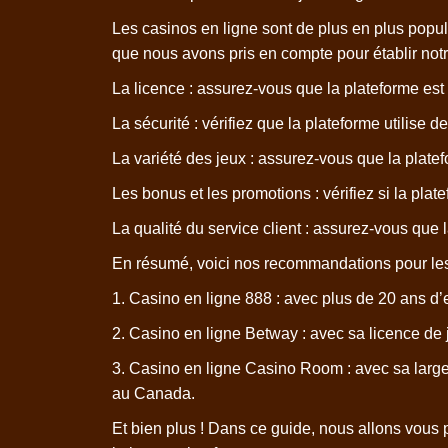
Les casinos en ligne sont de plus en plus populai
que nous avons pris en compte pour établir not
La licence : assurez-vous que la plateforme est
La sécurité : vérifiez que la plateforme utilise
La variété des jeux : assurez-vous que la platef
Les bonus et les promotions : vérifiez si la pla
La qualité du service client : assurez-vous que l
En résumé, voici nos recommandations pour les
1. Casino en ligne 888 : avec plus de 20 ans d’
2. Casino en ligne Betway : avec sa licence de 
3. Casino en ligne Casino Room : avec sa large 
au Canada.
Et bien plus ! Dans ce guide, nous allons vous 