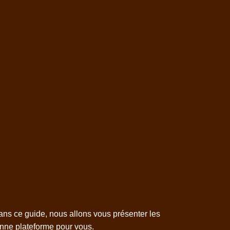
ans ce guide, nous allons vous présenter les
onne plateforme pour vous.