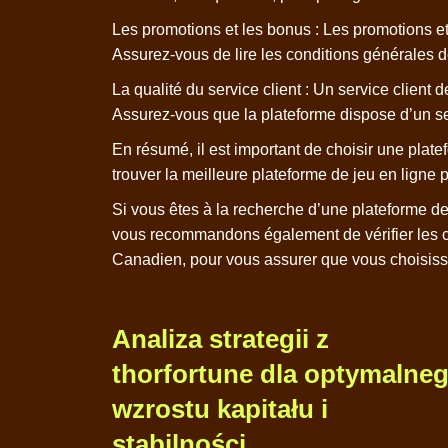
Les promotions et les bonus : Les promotions e
Assurez-vous de lire les conditions générales d
La qualité du service client : Un service client 
Assurez-vous que la plateforme dispose d’un ser
En résumé, il est important de choisir une plate
trouver la meilleure plateforme de jeu en ligne 
Si vous êtes à la recherche d’une plateforme d
vous recommandons également de vérifier les co
Canadien, pour vous assurer que vous choisisse
Analiza strategii z
thorfortune dla optymalne
wzrostu kapitału i
stabilności