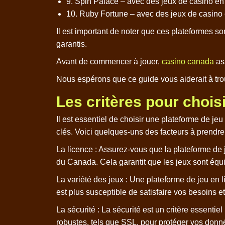
9. Spin Palace – avec des jeux de casino en
10. Ruby Fortune – avec des jeux de casino 
Il est important de noter que ces plateformes so
garantis.
Avant de commencer à jouer,
casino canada
ass
Nous espérons que ce guide vous aiderait à tro
Les critères pour choisi
Il est essentiel de choisir une plateforme de jeu
clés. Voici quelques-uns des facteurs à prendre
La licence : Assurez-vous que la plateforme de j
du Canada. Cela garantit que les jeux sont équi
La variété des jeux : Une plateforme de jeu en l
est plus susceptible de satisfaire vos besoins e
La sécurité : La sécurité est un critère essentie
robustes, tels que SSL, pour protéger vos donn