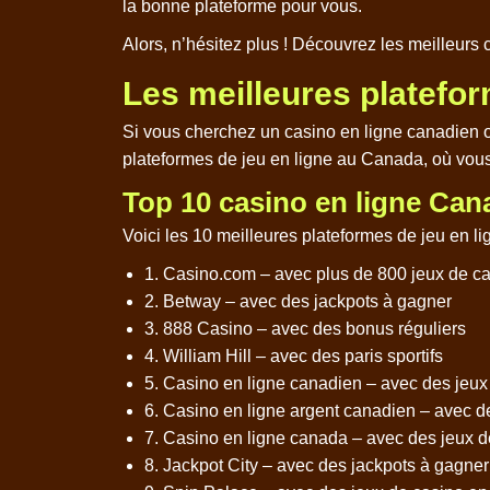
la bonne plateforme pour vous.
Alors, n’hésitez plus ! Découvrez les meilleur
Les meilleures platefo
Si vous cherchez un casino en ligne canadien o
plateformes de jeu en ligne au Canada, où vous 
Top 10 casino en ligne Can
Voici les 10 meilleures plateformes de jeu en l
1. Casino.com – avec plus de 800 jeux de ca
2. Betway – avec des jackpots à gagner
3. 888 Casino – avec des bonus réguliers
4. William Hill – avec des paris sportifs
5. Casino en ligne canadien – avec des jeux
6. Casino en ligne argent canadien – avec d
7. Casino en ligne canada – avec des jeux d
8. Jackpot City – avec des jackpots à gagner