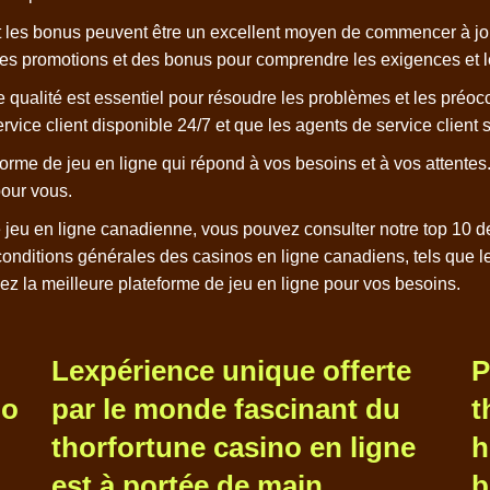
t les bonus peuvent être un excellent moyen de commencer à jou
es promotions et des bonus pour comprendre les exigences et le
de qualité est essentiel pour résoudre les problèmes et les préoc
vice client disponible 24/7 et que les agents de service client 
forme de jeu en ligne qui répond à vos besoins et à vos attentes
pour vous.
e jeu en ligne canadienne, vous pouvez consulter notre top 10 
nditions générales des casinos en ligne canadiens, tels que le
z la meilleure plateforme de jeu en ligne pour vos besoins.
Lexpérience unique offerte
P
go
par le monde fascinant du
t
thorfortune casino en ligne
h
est à portée de main
b