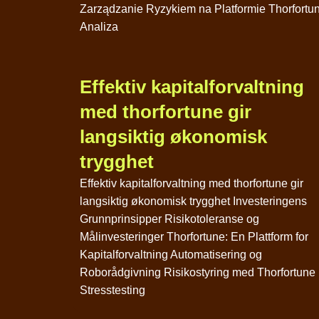
Zarządzanie Ryzykiem na Platformie Thorfortu
Analiza
Effektiv kapitalforvaltning
med thorfortune gir
langsiktig økonomisk
trygghet
Effektiv kapitalforvaltning med thorfortune gir
langsiktig økonomisk trygghet Investeringens
Grunnprinsipper Risikotoleranse og
Målinvesteringer Thorfortune: En Plattform for
Kapitalforvaltning Automatisering og
Roborådgivning Risikostyring med Thorfortune
Stresstesting