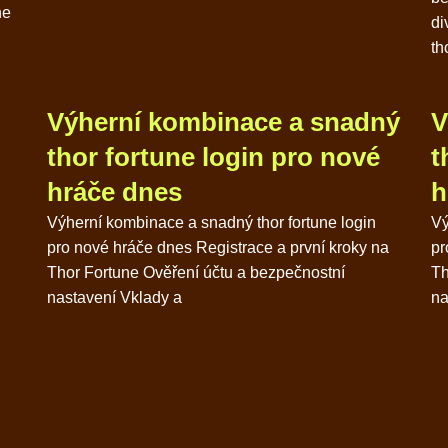
ne
di
th
Výherní kombinace a snadný
V
thor fortune login pro nové
t
hráče dnes
h
Výherní kombinace a snadný thor fortune login
Vý
pro nové hráče dnes Registrace a první kroky na
pr
Thor Fortune Ověření účtu a bezpečnostní
Th
nastavení Vklady a
na