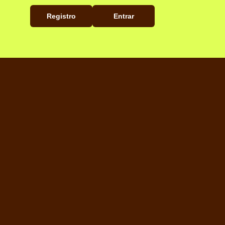
Registro
Entrar