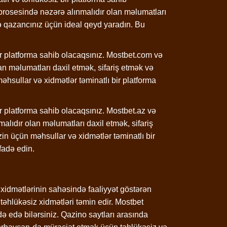
prosesində nəzərə alınmalıdır olan məlumatları
də qazancınız üçün ideal qeyd yaradın. Bu
r platforma sahib olacaqsınız. Mostbet.com və
n məlumatları daxil etmək, sifariş etmək və
hsullar və xidmətlər təminatlı bir platforma
 platforma sahib olacaqsınız. Mostbet.az və
lıdır olan məlumatları daxil etmək, sifariş
n üçün məhsullar və xidmətlər təminatlı bir
fadə edin.
xidmətlərinin sahəsində faaliyyət göstərən
təhlükəsiz xidmətləri təmin edir. Mostbet
 edə bilərsiniz. Qazino saytları arasında