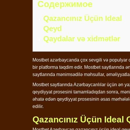
Содержимое
Qazancınız Üçün Ideal
Qeyd
Qaydalar və xidmətlər
Mostbet azərbaycanda çox sevgili və populyar ol
bir platforma təqdim edir. Mostbet saytlarında 
saytlarında mənimsədilə məhsullar, əməliyyatlar 
Mostbet saytlarında Azərbaycanlılar üçün ən ya
qeydiyyat prosesini tamamladıqdan sonra, mənim
əhatə edən qeydiyyat prosesinin əsas mərhələlə
edilir.
Qazancınız Üçün Ideal
Mostbet Azerbaycan qazancınız üçün ideal qeyd 