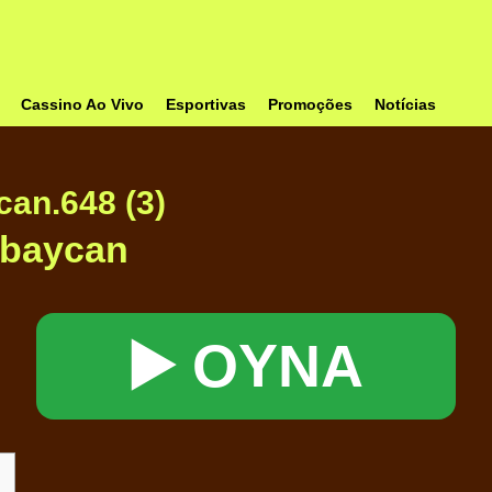
Cassino Ao Vivo
Esportivas
Promoções
Notícias
an.648 (3)
rbaycan
▶️ OYNA