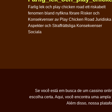
Farlig lek och play chicken road ett riskabelt
fenomen bland nyfikna förare Risker och
Konsekvenser av Play Chicken Road Juridiska
Aspekter och Straffrättsliga Konsekvenser
Sociala
Se você está em busca de um cassino onli
escolha certa. Aqui, você encontra uma ampla
Além disso, nossa platafo