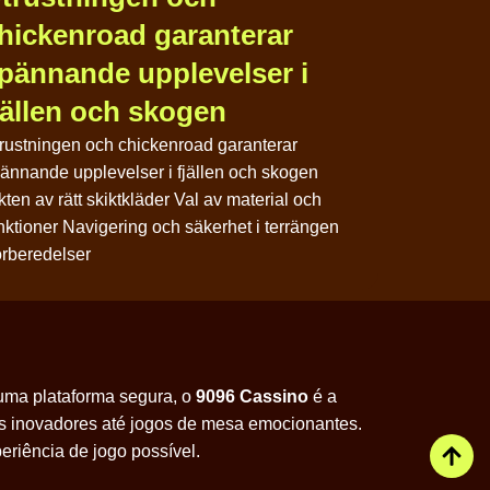
hickenroad garanterar
pännande upplevelser i
jällen och skogen
rustningen och chickenroad garanterar
ännande upplevelser i fjällen och skogen
kten av rätt skiktkläder Val av material och
nktioner Navigering och säkerhet i terrängen
rberedelser
uma plataforma segura, o
9096 Cassino
é a
is inovadores até jogos de mesa emocionantes.
eriência de jogo possível.