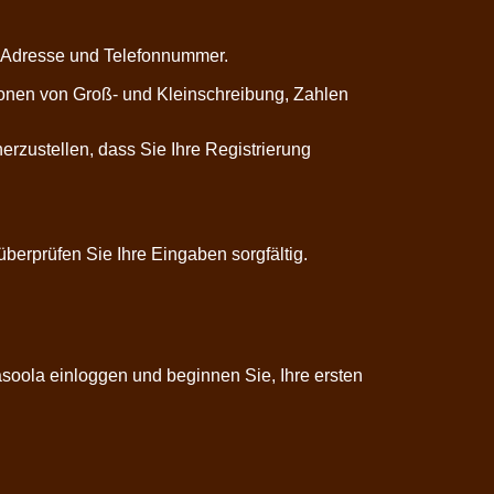
ail-Adresse und Telefonnummer.
ionen von Groß- und Kleinschreibung, Zahlen
erzustellen, dass Sie Ihre Registrierung
überprüfen Sie Ihre Eingaben sorgfältig.
soola einloggen und beginnen Sie, Ihre ersten