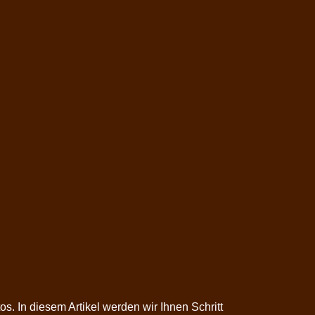
s. In diesem Artikel werden wir Ihnen Schritt