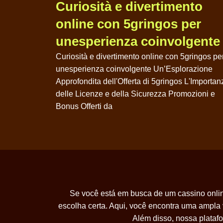
Curiosità e divertimento
online con 5gringos per
unesperienza coinvolgente
Curiosità e divertimento online con 5gringos pe
unesperienza coinvolgente Un’Esplorazione
Approfondita dell'Offerta di 5gringos L'Importan
delle Licenze e della Sicurezza Promozioni e
Bonus Offerti da
Se você está em busca de um cassino onli
escolha certa. Aqui, você encontra uma ampla
Além disso, nossa platafo