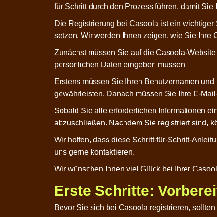
für Schritt durch den Prozess führen, damit Sie
Die Registrierung bei Casoola ist ein wichtige
setzen. Wir werden Ihnen zeigen, wie Sie Ihre 
Zunächst müssen Sie auf die Casoola-Website na
persönlichen Daten eingeben müssen.
Erstens müssen Sie Ihren Benutzernamen und Ih
gewährleisten. Danach müssen Sie Ihre E-Mai
Sobald Sie alle erforderlichen Informationen e
abzuschließen. Nachdem Sie registriert sind, 
Wir hoffen, dass diese Schritt-für-Schritt-Anle
uns gerne kontaktieren.
Wir wünschen Ihnen viel Glück bei Ihrer Casoo
Erste Schritte: Vorbere
Bevor Sie sich bei Casoola registrieren, sollten