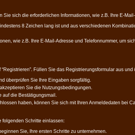
n Sie sich die erforderlichen Informationen, wie z.B. Ihre E-M
indestens 8 Zeichen lang ist und aus verschiedenen Kombinat
tionen, wie z.B. Ihre E-Mail-Adresse und Telefonnummer, um sich
“Registrieren”. Füllen Sie das Registrierungsformular aus und 
nd überprüfen Sie Ihre Eingaben sorgfältig.
akzeptieren Sie die Nutzungsbedingungen.
e auf die Bestätigungsmail.
chlossen haben, können Sie sich mit Ihren Anmeldedaten bei Ca
ie folgenden Schritte einlassen:
ginnen Sie, Ihre ersten Schritte zu unternehmen.