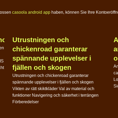
lossen
casoola android app
haben, können Sie Ihre Kontoeröffn
sino_ohne_oasis_genießen_und_seriö
Utrustningen och
A
chickenroad garanterar
a
ßen
spännande upplevelser i
o
IS
fjällen och skogen
An
cht
ca
Utrustningen och chickenroad garanterar
Lo
spännande upplevelser i fjällen och skogen
Si
Vikten av rätt skiktkläder Val av material och
funktioner Navigering och säkerhet i terrängen
Förberedelser