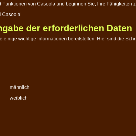
 Funktionen von Casoola und beginnen Sie, Ihre Fähigkeiten z
ei Casoola!
ngabe der erforderlichen Daten
einige wichtige Informationen bereitstellen. Hier sind die Schr
männlich
weiblich