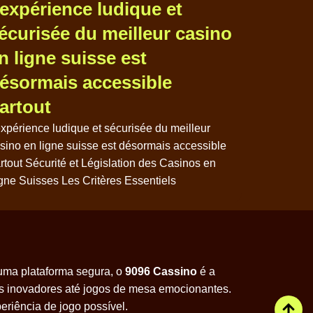
zují_cestu_k_zodpovědné_online_zá
expérience ludique et
écurisée du meilleur casino
n ligne suisse est
ésormais accessible
artout
xpérience ludique et sécurisée du meilleur
sino en ligne suisse est désormais accessible
rtout Sécurité et Législation des Casinos en
gne Suisses Les Critères Essentiels
uma plataforma segura, o
9096 Cassino
é a
is inovadores até jogos de mesa emocionantes.
eriência de jogo possível.