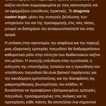
καζίνο να είναι συμμορφωμένα με τους κανονισμούς και
να εφαρμόζουν υπεύθυνες πρακτικές. Το
dragonia
casino login
, μέσω της συνεχούς βελτίωσης των
υπηρεσιών του και της προσαρμογής στις νέες τάσεις,
μπορεί να διατηρήσει την ανταγωνιστικότητά του στην
αγορά.
Η εστίαση στην καινοτομία, την ασφάλεια και την παροχή
μιας εξαιρετικής εμπειρίας παιχνιδιού θα διαδραματίσουν
καθοριστικό ρόλο στην επιτυχία των διαδικτυακών καζίνο
στο μέλλον. Η συνεχής επένδυση στην τεχνολογία, η
ενίσχυση της υποστήριξης πελατών και η προώθηση του
υπεύθυνου παιχνιδιού θα είναι βασικοί παράγοντες για
την οικοδόμηση εμπιστοσύνης και την διασφάλιση της
μακροπρόθεσμης βιωσιμότητας του κλάδου. Η
δυνατότητα να προσφέρουν εξατομικευμένες εμπειρίες
παιχνιδιού, προσαρμοσμένες στις ανάγκες και τις
προτιμήσεις κάθε παίκτη, θα αποτελέσει ένα σημαντικό