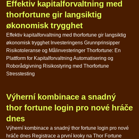
Effektiv kapitalforvaltning med
thorfortune gir langsiktig
økonomisk trygghet
Effektiv kapitalforvaltning med thorfortune gir langsiktig
økonomisk trygghet Investeringens Grunnprinsipper
Risikotoleranse og Målinvesteringer Thorfortune: En
Plattform for Kapitalforvaltning Automatisering og
Roborådgivning Risikostyring med Thorfortune
Stresstesting
Výherní kombinace a snadný
thor fortune login pro nové hráče
dnes
Výherní kombinace a snadný thor fortune login pro nové
hráče dnes Registrace a první kroky na Thor Fortune