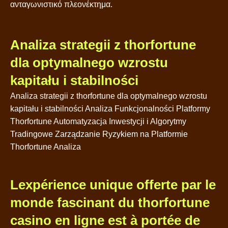
ανταγωνιστικό πλεονέκτημα.
Analiza strategii z thorfortune
dla optymalnego wzrostu
kapitału i stabilności
Analiza strategii z thorfortune dla optymalnego wzrostu
kapitału i stabilności Analiza Funkcjonalności Platformy
Thorfortune Automatyzacja Inwestycji i Algorytmy
Tradingowe Zarządzanie Ryzykiem na Platformie
Thorfortune Analiza
Lexpérience unique offerte par le
monde fascinant du thorfortune
casino en ligne est à portée de