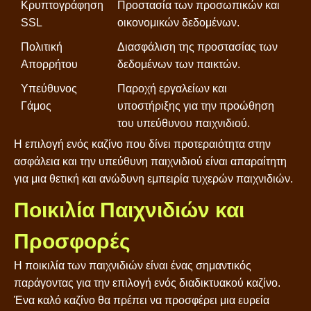
Κρυπτογράφηση
Προστασία των προσωπικών και
SSL
οικονομικών δεδομένων.
Πολιτική
Διασφάλιση της προστασίας των
Απορρήτου
δεδομένων των παικτών.
Υπεύθυνος
Παροχή εργαλείων και
Γάμος
υποστήριξης για την προώθηση
του υπεύθυνου παιχνιδιού.
Η επιλογή ενός καζίνο που δίνει προτεραιότητα στην
ασφάλεια και την υπεύθυνη παιχνιδιού είναι απαραίτητη
για μια θετική και ανώδυνη εμπειρία τυχερών παιχνιδιών.
Ποικιλία Παιχνιδιών και
Προσφορές
Η ποικιλία των παιχνιδιών είναι ένας σημαντικός
παράγοντας για την επιλογή ενός διαδικτυακού καζίνο.
Ένα καλό καζίνο θα πρέπει να προσφέρει μια ευρεία