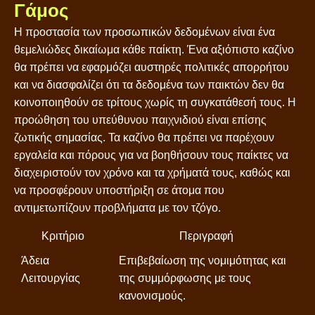
Γάμος
Η προστασία των προσωπικών δεδομένων είναι ένα
θεμελιώδες δικαίωμα κάθε παίκτη. Ένα αξιόπιστο καζίνο
θα πρέπει να εφαρμόζει αυστηρές πολιτικές απορρήτου
και να διασφαλίζει ότι τα δεδομένα των παικτών δεν θα
κοινοποιηθούν σε τρίτους χωρίς τη συγκατάθεσή τους. Η
προώθηση του υπεύθυνου παιχνιδιού είναι επίσης
ζωτικής σημασίας. Τα καζίνο θα πρέπει να παρέχουν
εργαλεία και πόρους για να βοηθήσουν τους παίκτες να
διαχειριστούν τον χρόνο και τα χρήματά τους, καθώς και
να προσφέρουν υποστήριξη σε άτομα που
αντιμετωπίζουν προβλήματα με τον τζόγο.
Κριτήριο
Περιγραφή
Άδεια
Επιβεβαίωση της νομιμότητας και
Λειτουργίας
της συμμόρφωσης με τους
κανονισμούς.