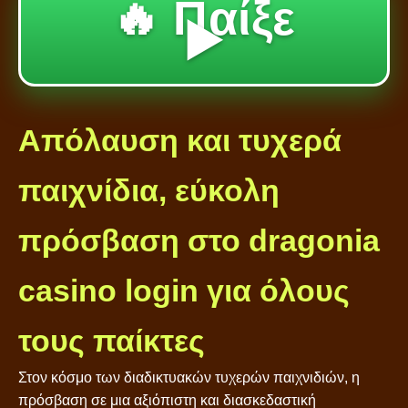
🔥 Παίξε
▶️
Απόλαυση και τυχερά
παιχνίδια, εύκολη
πρόσβαση στο dragonia
casino login για όλους
τους παίκτες
Στον κόσμο των διαδικτυακών τυχερών παιχνιδιών, η
πρόσβαση σε μια αξιόπιστη και διασκεδαστική