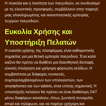
Η ποικιλία και η ποιότητα των παιχνιδιών, σε συνδυασμό
με τις ελκυστικές προσφορές, συμβάλλουν στην παροχή
μιας ολοκληρωμένης και ικανοποιητικής εμπειρίας
τυχερών παιχνιδιών.
Ευκολία Χρήσης και
Υποστήριξη Πελατών
Η ευκολία χρήσης της πλατφόρμας είναι καθοριστικής
σημασίας για μια θετική εμπειρία παιχνιδιού. Ένα καλό
καζίνο θα πρέπει να διαθέτει μια διαισθητική διεπαφή,
εύκολη πλοήγηση και γρήγορη φόρτωση σελίδων. Η
συμβατότητα με διάφορες συσκευές,
συμπεριλαμβανομένων των υπολογιστών, των
smartphones και των tablets, είναι επίσης σημαντική. Η
υποστήριξη πελατών θα πρέπει να είναι διαθέσιμη 24/7
μέσω διαφόρων καναλιών, όπως ζωντανή συνομιλία,
email και τηλέφωνο, και να παρέχει γρήγορη και