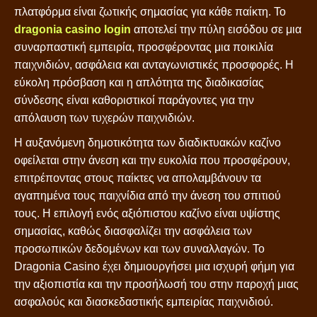
πλατφόρμα είναι ζωτικής σημασίας για κάθε παίκτη. Το
dragonia casino login
αποτελεί την πύλη εισόδου σε μια
συναρπαστική εμπειρία, προσφέροντας μια ποικιλία
παιχνιδιών, ασφάλεια και ανταγωνιστικές προσφορές. Η
εύκολη πρόσβαση και η απλότητα της διαδικασίας
σύνδεσης είναι καθοριστικοί παράγοντες για την
απόλαυση των τυχερών παιχνιδιών.
Η αυξανόμενη δημοτικότητα των διαδικτυακών καζίνο
οφείλεται στην άνεση και την ευκολία που προσφέρουν,
επιτρέποντας στους παίκτες να απολαμβάνουν τα
αγαπημένα τους παιχνίδια από την άνεση του σπιτιού
τους. Η επιλογή ενός αξιόπιστου καζίνο είναι υψίστης
σημασίας, καθώς διασφαλίζει την ασφάλεια των
προσωπικών δεδομένων και των συναλλαγών. Το
Dragonia Casino έχει δημιουργήσει μια ισχυρή φήμη για
την αξιοπιστία και την προσήλωσή του στην παροχή μιας
ασφαλούς και διασκεδαστικής εμπειρίας παιχνιδιού.