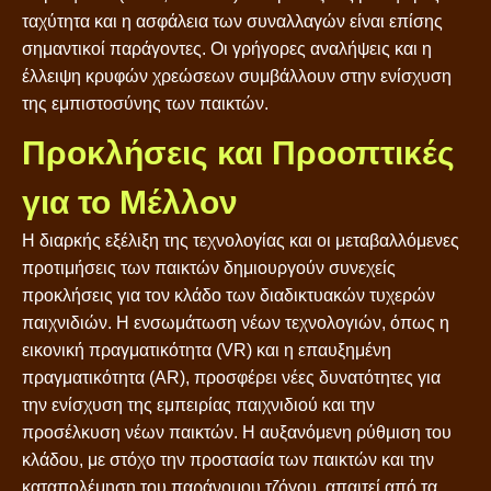
ταχύτητα και η ασφάλεια των συναλλαγών είναι επίσης
σημαντικοί παράγοντες. Οι γρήγορες αναλήψεις και η
έλλειψη κρυφών χρεώσεων συμβάλλουν στην ενίσχυση
της εμπιστοσύνης των παικτών.
Προκλήσεις και Προοπτικές
για το Μέλλον
Η διαρκής εξέλιξη της τεχνολογίας και οι μεταβαλλόμενες
προτιμήσεις των παικτών δημιουργούν συνεχείς
προκλήσεις για τον κλάδο των διαδικτυακών τυχερών
παιχνιδιών. Η ενσωμάτωση νέων τεχνολογιών, όπως η
εικονική πραγματικότητα (VR) και η επαυξημένη
πραγματικότητα (AR), προσφέρει νέες δυνατότητες για
την ενίσχυση της εμπειρίας παιχνιδιού και την
προσέλκυση νέων παικτών. Η αυξανόμενη ρύθμιση του
κλάδου, με στόχο την προστασία των παικτών και την
καταπολέμηση του παράνομου τζόγου, απαιτεί από τα