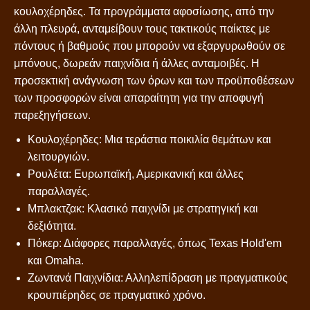
κουλοχέρηδες. Τα προγράμματα αφοσίωσης, από την
άλλη πλευρά, ανταμείβουν τους τακτικούς παίκτες με
πόντους ή βαθμούς που μπορούν να εξαργυρωθούν σε
μπόνους, δωρεάν παιχνίδια ή άλλες ανταμοιβές. Η
προσεκτική ανάγνωση των όρων και των προϋποθέσεων
των προσφορών είναι απαραίτητη για την αποφυγή
παρεξηγήσεων.
Κουλοχέρηδες: Μια τεράστια ποικιλία θεμάτων και
λειτουργιών.
Ρουλέτα: Ευρωπαϊκή, Αμερικανική και άλλες
παραλλαγές.
Μπλακτζακ: Κλασικό παιχνίδι με στρατηγική και
δεξιότητα.
Πόκερ: Διάφορες παραλλαγές, όπως Texas Hold'em
και Omaha.
Ζωντανά Παιχνίδια: Αλληλεπίδραση με πραγματικούς
κρουπιέρηδες σε πραγματικό χρόνο.