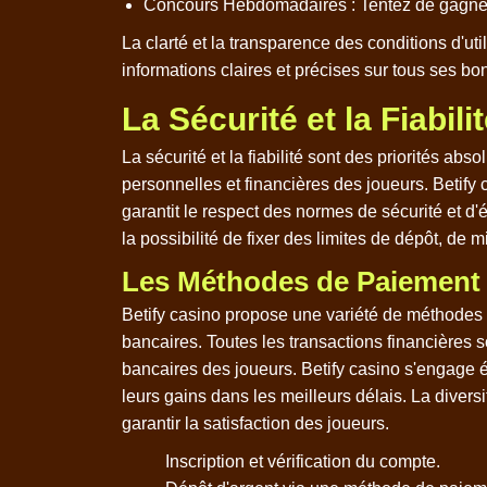
Concours Hebdomadaires : Tentez de gagner 
La clarté et la transparence des conditions d'ut
informations claires et précises sur tous ses bo
La Sécurité et la Fiabil
La sécurité et la fiabilité sont des priorités a
personnelles et financières des joueurs. Betify 
garantit le respect des normes de sécurité et d
la possibilité de fixer des limites de dépôt, de
Les Méthodes de Paiement Sé
Betify casino propose une variété de méthodes de
bancaires. Toutes les transactions financières s
bancaires des joueurs. Betify casino s'engage é
leurs gains dans les meilleurs délais. La diver
garantir la satisfaction des joueurs.
Inscription et vérification du compte.