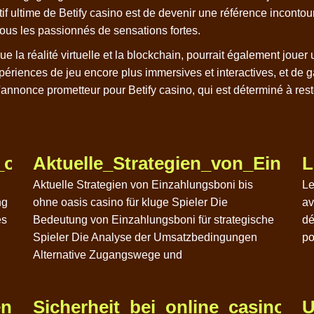
if ultime de Betify casino est de devenir une référence incontou
tous les passionnés de sensations fortes.
ue la réalité virtuelle et la blockchain, pourrait également jouer 
ériences de jeu encore plus immersives et interactives, et de g
'annonce prometteur pour Betify casino, qui est déterminé à reste
_ohne_oasis_casino_und_sicheren_St
Aktuelle_Strategien_von_Einzah
L
d
Aktuelle Strategien von Einzahlungsboni bis
Le
ng
ohne oasis casino für kluge Spieler Die
av
es
Bedeutung von Einzahlungsboni für strategische
dé
Spieler Die Analyse der Umsatzbedingungen
po
Alternative Zugangswege und
en_road_ett_riskabelt_fenomen_blan
Sicherheit_bei_online_casino_
U