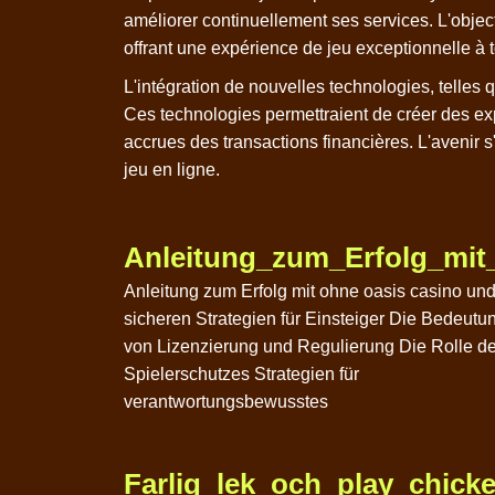
améliorer continuellement ses services. L'object
offrant une expérience de jeu exceptionnelle à 
L'intégration de nouvelles technologies, telles q
Ces technologies permettraient de créer des exp
accrues des transactions financières. L'avenir s
jeu en ligne.
Anleitung_zum_Erfolg_mit
Anleitung zum Erfolg mit ohne oasis casino un
sicheren Strategien für Einsteiger Die Bedeutu
von Lizenzierung und Regulierung Die Rolle d
Spielerschutzes Strategien für
verantwortungsbewusstes
Farlig_lek_och_play_chick