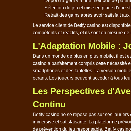
Dépôt d'argent via une méthode de paiem
Sélection du jeu et mise en place d'une st
Retrait des gains après avoir satisfait aux
Le service client de Betify casino est disponible
compétents et réactifs, et ils sont en mesure de
L'Adaptation Mobile : 
Dans un monde de plus en plus mobile, il est e
casino a parfaitement compris cette nécessité 
smartphones et des tablettes. La version mobile 
écrans. Les joueurs peuvent accéder à tous leurs
Les Perspectives d'Ave
Continu
Betify casino ne se repose pas sur ses lauriers 
immersive et satisfaisante. La plateforme prévo
de prévention du jeu responsable. Betify casin