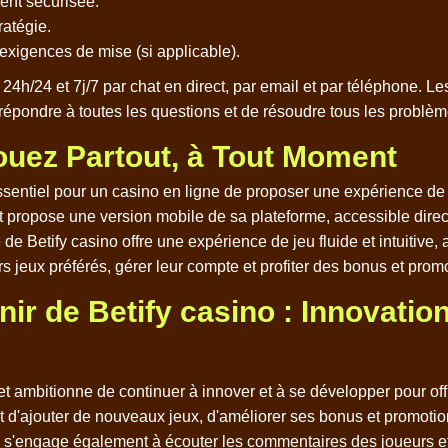
ent sécurisée.
ratégie.
 exigences de mise (si applicable).
 24h/24 et 7j/7 par chat en direct, par email et par téléphone. L
 répondre à toutes les questions et de résoudre tous les problèm
Jouez Partout, à Tout Moment
ssentiel pour un casino en ligne de proposer une expérience de 
et propose une version mobile de sa plateforme, accessible dir
de Betify casino offre une expérience de jeu fluide et intuitive, 
 jeux préférés, gérer leur compte et profiter des bonus et promo
nir de Betify casino : Innovati
et ambitionne de continuer à innover et à se développer pour off
it d'ajouter de nouveaux jeux, d'améliorer ses bonus et promotio
o s'engage également à écouter les commentaires des joueurs e