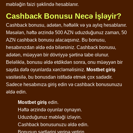
məbləğin faizi şəklində hesablanır.
Cashback Bonusu Necə İşləyir?
Cashback bonusu, adətən, həftəlik və ya aylıq hesablanır.
Məsələn, həftə ərzində 500 AZN uduzduğunuz zaman, 50
AZN cashback bonusu alacaqsınız. Bu bonusu,
hesabınızdan əldə edə bilərsiniz. Cashback bonusu,
adətən, müəyyən bir dövriyyə şərtinə tabe olunur.
Beləliklə, bonusu əldə etdikdən sonra, onu müəyyən bir
sayda dəfə oyunlarda xərcləməlisiniz.
Mostbet giriş
vasitəsilə, bu bonusdan istifadə etmək çox sadədir.
Sadece hesabınıza giriş edin və cashback bonusunuzu
əldə edin.
Mostbet giriş
edin.
Həftə ərzində oyunlar oynayın.
Uduzduğunuz məbləği izləyin.
Cashback bonusunuzu əldə edin.
Bonusun şərtlərini yerinə yetirin.