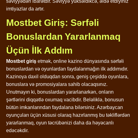
səviyyədən ibarətdir. Səviyyə yüksəldikcə, əldə etdiyiniz
imtiyazlar da artır.
Mostbet Giriş: Sərfəli
Bonuslardan Yararlanmaq
Üçün İlk Addım
Mostbet giriş
etmək, online kazino dünyasında sərfəli
bonuslardan və oyunlardan faydalanmağın ilk addımıdır.
Kazinoya daxil olduqdan sonra, geniş çeşiddə oyunlara,
bonuslara və promosiyalara sahib olacaqsınız.
Unutmayın ki, bonuslardan yararlanarkən, onların
şərtlərini diqqətlə oxumaq vacibdir. Beləliklə, bonusun
bütün imkanlarından faydalana bilərsiniz. Azərbaycan
oyunçuları üçün xüsusi olaraq hazırlanmış bu təkliflərdən
yararlanmaq, oyun təcrübənizi daha da həyəcanlı
edəcəkdir.