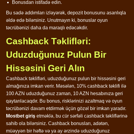
Bonusdan istifadə edin.
Bu sadə addımları izləyərək, depozit bonusunu asanlıqla
əldə edə bilərsiniz. Unutmayın ki, bonuslar oyun
təcrübənizi daha da maraqlı edəcəkdir.
Cashback Təklifləri:
Uduzduğunuz Pulun Bir
Hissəsini Geri Alın
Cashback təklifləri, uduzduğunuz pulun bir hissəsini geri
almağınıza imkan verir. Məsələn, 10% cashback təklifi ilə
100 AZN uduzduğunuz zaman, 10 AZN hesabınıza geri
qaytarılacaqdır. Bu bonus, risklərinizi azaltmaq və oyun
təcrübənizi davam etdirmək üçün gözəl bir imkan yaradır.
Mostbet giriş
etməklə, bu cür sərfəli cashback təkliflərinə
sahib ola bilərsiniz. Cashback bonusları, adətən,
müəyyən bir həftə və ya ay ərzində uduzduğunuz