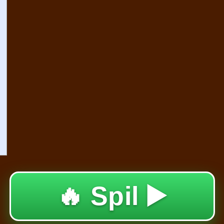
🔥 Spil ▶️