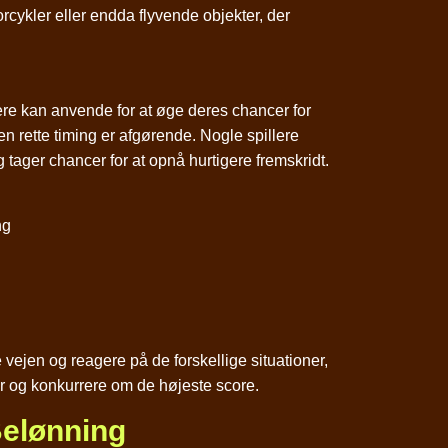
orcykler eller endda flyvende objekter, der
lere kan anvende for at øge deres chancer for
en rette timing er afgørende. Nogle spillere
 tager chancer for at opnå hurtigere fremskridt.
ng
 vejen og reagere på de forskellige situationer,
er og konkurrere om de højeste score.
Belønning