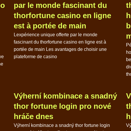
go
par le monde fascinant du
t
thorfortune casino en ligne
h
est à portée de main
b
m
Lexpérience unique offerte par le monde
fascinant du thorfortune casino en ligne est à
Pé
portée de main Les avantages de choisir une
ho
we
plateforme de casino
be
ne
di
th
Výherní kombinace a snadný
V
thor fortune login pro nové
t
hráče dnes
h
Výherní kombinace a snadný thor fortune login
Vý