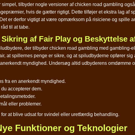
simpel, tilbyder nogle versioner af
chicken road gambling
også 
gepræmier, hvis de gætter rigtigt. Dette tilføjer et ekstra lag a
Det er derfor vigtigt at være opmærksom på risiciene og spille ans
råd til at tabe.
ikring af Fair Play og Beskyttelse af
piludbydere, der tilbyder
chicken road gambling
med gambling-ele
r fair, at spillernes penge er sikre, og at spiludbyderne opfører sig
 en anerkendt myndighed. Undersøg altid udbyderens omdømme og 
ens fra en anerkendt myndighed.
r du accepterer dem.
 betalingsmetoder.
mål eller problemer.
or at blive udsat for svindel eller uretfærdig behandling.
Nye Funktioner og Teknologier