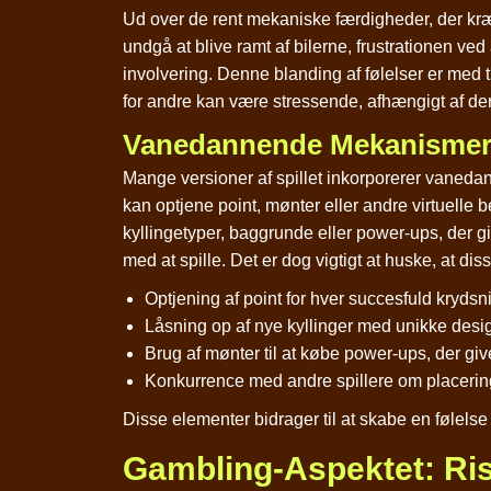
Ud over de rent mekaniske færdigheder, der kræ
undgå at blive ramt af bilerne, frustrationen ve
involvering. Denne blanding af følelser er med 
for andre kan være stressende, afhængigt af dere
Vanedannende Mekanismer:
Mange versioner af spillet inkorporerer vaned
kan optjene point, mønter eller andre virtuelle 
kyllingetyper, baggrunde eller power-ups, der giv
med at spille. Det er dog vigtigt at huske, at di
Optjening af point for hver succesfuld krydsn
Låsning op af nye kyllinger med unikke desi
Brug af mønter til at købe power-ups, der give
Konkurrence med andre spillere om placerin
Disse elementer bidrager til at skabe en følelse
Gambling-Aspektet: Ris