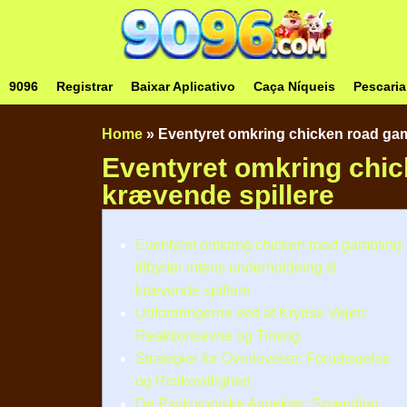
9096
Registrar
Baixar Aplicativo
Caça Níqueis
Pescaria
Home
»
Eventyret omkring chicken road gamb
Eventyret omkring chick
krævende spillere
Eventyret omkring chicken road gambling
tilbyder intens underholdning til
krævende spillere
Udfordringerne ved at Krydse Vejen:
Reaktionsevne og Timing
Strategier for Overlevelse: Forudsigelse
og Risikovillighed
De Psykologiske Aspekter: Spænding,