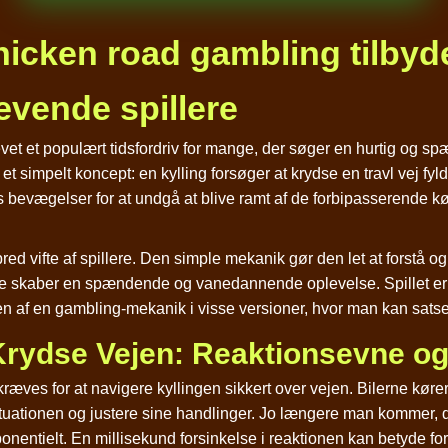
icken road gambling tilbyde
ævende spillere
vet et populært tidsfordriv for mange, der søger en hurtig og sp
 et simpelt koncept: en kylling forsøger at krydse en travl vej f
ns bevægelser for at undgå at blive ramt af de forbipasserende kør
bred vifte af spillere. Den simple mekanik gør den let at forst
jle skaber en spændende og vanedannende oplevelse. Spillet er
en af en gambling-mekanik i visse versioner, hvor man kan sats
Krydse Vejen: Reaktionsevne og
 kræves for at navigere kyllingen sikkert over vejen. Bilerne kør
e situationen og justere sine handlinger. Jo længere man kommer, 
entielt. En millisekund forsinkelse i reaktionen kan betyde for