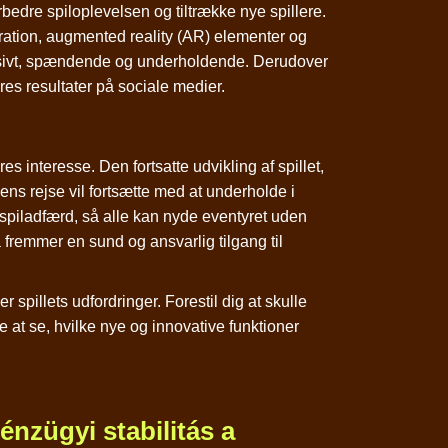
bedre spiloplevelsen og tiltrække nye spillere.
egration, augmented reality (AR) elementer og
rsivt, spændende og underholdende. Derudover
res resultater på sociale medier.
s interesse. Den fortsatte udvikling af spillet,
ens rejse vil fortsætte med at underholde i
spiladfærd, så alle kan nyde eventyret uden
 fremmer en sund og ansvarlig tilgang til
spillets udfordringer. Forestil dig at skulle
 at se, hvilke nye og innovative funktioner
énzügyi stabilitás a