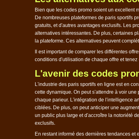
Bien que les codes promo soient un excellent mo
De nombreuses plateformes de paris sportifs pr
gratuits, et d'autres avantages exclusifs. Les 
alternatives intéressantes. De plus, certaines p
la plateforme. Ces alternatives peuvent compléte
Il est important de comparer les différentes off
conditions d'utilisation de chaque offre et tene
L'avenir des codes prom
L'industrie des paris sportifs en ligne est en c
cette dynamique. On peut s'attendre à voir une
chaque parieur. L'intégration de l'intelligence a
ciblées. De plus, on peut anticiper une augment
un public plus large et d'accroître la notoriété
exclusifs.
En restant informé des dernières tendances et e