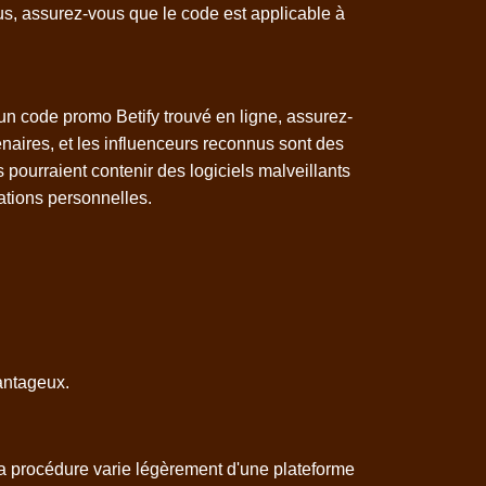
lus, assurez-vous que le code est applicable à
r un code promo Betify trouvé en ligne, assurez-
tenaires, et les influenceurs reconnus sont des
 pourraient contenir des logiciels malveillants
ations personnelles.
antageux.
 La procédure varie légèrement d'une plateforme