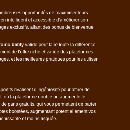
 nombreuses opportunités de maximiser leurs
 intelligent et accessible d'améliorer son
ages exclusifs, allant des bonus de bienvenue
romo betify
valide peut faire toute la différence.
ment de l'offre riche et variée des plateformes
ges, et les meilleures pratiques pour les utiliser
rtifs rivalisent d'ingéniosité pour attirer de
ôt, où la plateforme double ou augmente le
 de paris gratuits, qui vous permettent de parier
cotes boostées, augmentant potentiellement vos
ichissante et moins risquée.