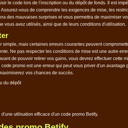
ir le code lors de l'inscription ou du dépôt de fonds. Il est impé
. Assurez-vous de comprendre les exigences de mise, les restrict
tera des mauvaises surprises et vous permettra de maximiser vos 
vous avez utilisés, ainsi que de leurs conditions d'utilisation.
ter
r simple, mais certaines erreurs courantes peuvent compromettre 
uente. Ne pas respecter les conditions de mise est une autre err
ant de pouvoir retirer vos gains, vous devrez effectuer cette mi
du code promo est une erreur qui peut vous priver d'un avantage 
et maximiserez vos chances de succès.
ou du dépôt
s
d'une utilisation efficace d'un code promo Betify.
odes promo Betify