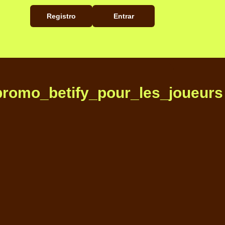
Registro
Entrar
promo_betify_pour_les_joueurs