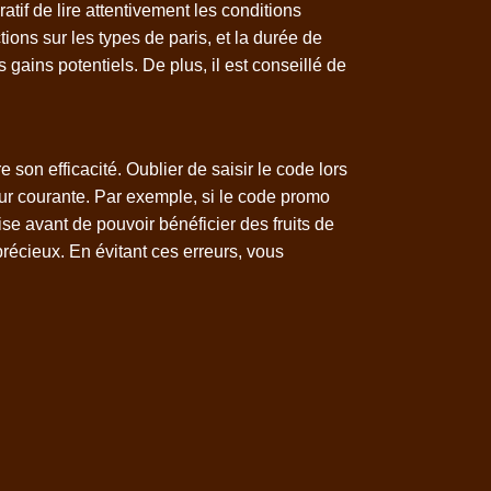
ratif de lire attentivement les conditions
ions sur les types de paris, et la durée de
gains potentiels. De plus, il est conseillé de
son efficacité. Oublier de saisir le code lors
eur courante. Par exemple, si le code promo
se avant de pouvoir bénéficier des fruits de
précieux. En évitant ces erreurs, vous