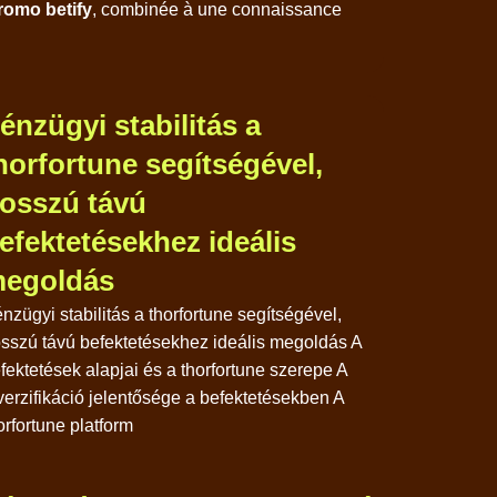
romo betify
, combinée à une connaissance
énzügyi stabilitás a
horfortune segítségével,
osszú távú
efektetésekhez ideális
egoldás
nzügyi stabilitás a thorfortune segítségével,
sszú távú befektetésekhez ideális megoldás A
fektetések alapjai és a thorfortune szerepe A
verzifikáció jelentősége a befektetésekben A
orfortune platform