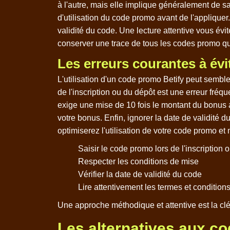
à l'autre, mais elle implique généralement de sais
d'utilisation du code promo avant de l'appliquer
validité du code. Une lecture attentive vous évi
conserver une trace de tous les codes promo que 
Les erreurs courantes à évi
L'utilisation d'un code promo Betify peut semble
de l'inscription ou du dépôt est une erreur fréq
exige une mise de 10 fois le montant du bonus av
votre bonus. Enfin, ignorer la date de validité 
optimiserez l'utilisation de votre code promo 
Saisir le code promo lors de l'inscription 
Respecter les conditions de mise
Vérifier la date de validité du code
Lire attentivement les termes et condition
Une approche méthodique et attentive est la clé 
Les alternatives aux c