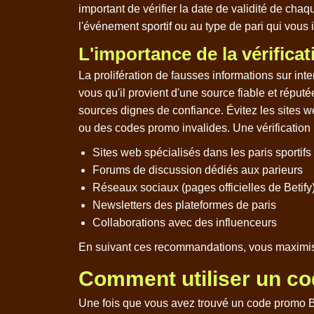
important de vérifier la date de validité de cha
l'événement sportif ou au type de pari qui vous 
L'importance de la vérifica
La prolifération de fausses informations sur inte
vous qu'il provient d'une source fiable et réputé
sources dignes de confiance. Évitez les sites we
ou des codes promo invalides. Une vérification
Sites web spécialisés dans les paris sportifs
Forums de discussion dédiés aux parieurs
Réseaux sociaux (pages officielles de Betify
Newsletters des plateformes de paris
Collaborations avec des influenceurs
En suivant ces recommandations, vous maximise
Comment utiliser un co
Une fois que vous avez trouvé un code promo Bet