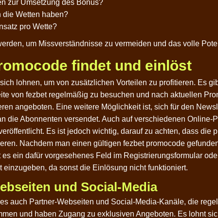
len zur Umsetzung des Bonus?
 die Wetten haben?
nsatz pro Wette?
 werden, um Missverständnisse zu vermeiden und das volle Pot
romocode findet und einlöst
h lohnen, um von zusätzlichen Vorteilen zu profitieren. Es gi
seite von fezbet regelmäßig zu besuchen und nach aktuellen P
en angeboten. Eine weitere Möglichkeit ist, sich für den Newsl
n die Abonnenten versendet. Auch auf verschiedenen Online-Po
ffentlicht. Es ist jedoch wichtig, darauf zu achten, dass die p
onieren. Nachdem man einen gültigen fezbet promocode gefunden
bt es ein dafür vorgesehenes Feld im Registrierungsformular o
 einzugeben, da sonst die Einlösung nicht funktioniert.
ebseiten und Social-Media
s auch Partner-Webseiten und Social-Media-Kanäle, die regelm
sammen und haben Zugang zu exklusiven Angeboten. Es lohnt sich