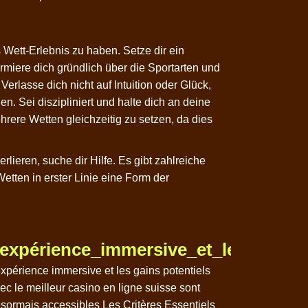
 Wett-Erlebnis zu haben. Setze dir ein
formiere dich gründlich über die Sportarten und
Verlasse dich nicht auf Intuition oder Glück,
. Sei diszipliniert und halte dich an deine
hrere Wetten gleichzeitig zu setzen, da dies
lieren, suche dir Hilfe. Es gibt zahlreiche
etten in erster Linie eine Form der
rategien_für_Einsteig
lungsboni_bis_ohne_oasis_casino_f
expérience_immersive_et_les_gains_
xpérience immersive et les gains potentiels
ec le meilleur casino en ligne suisse sont
sormais accessibles Les Critères Essentiels