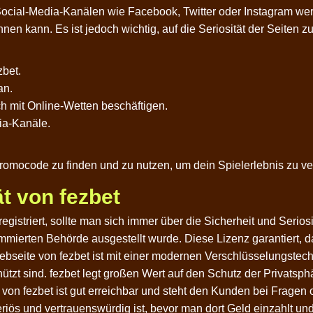
Social-Media-Kanälen wie Facebook, Twitter oder Instagram wer
 kann. Es ist jedoch wichtig, auf die Seriosität der Seiten zu
bet.
an.
ch mit Online-Wetten beschäftigen.
ia-Kanäle.
 promocode zu finden und zu nutzen, um dein Spielerlebnis zu v
ät von fezbet
istriert, sollte man sich immer über die Sicherheit und Seriosit
ommierten Behörde ausgestellt wurde. Diese Lizenz garantiert, 
ebseite von fezbet ist mit einer modernen Verschlüsselungstech
tzt sind. fezbet legt großen Wert auf den Schutz der Privatsp
 von fezbet ist gut erreichbar und steht den Kunden bei Fragen 
iös und vertrauenswürdig ist, bevor man dort Geld einzahlt und 