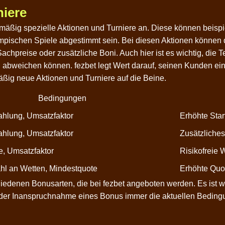
niere
lmäßig spezielle Aktionen und Turniere an. Diese können beisp
ympischen Spiele abgestimmt sein. Bei diesen Aktionen können 
achpreise oder zusätzliche Boni. Auch hier ist es wichtig, die
 abweichen können. fezbet legt Wert darauf, seinen Kunden 
mäßig neue Aktionen und Turniere auf die Beine.
Bedingungen
ahlung, Umsatzfaktor
Erhöhte Sta
ahlung, Umsatzfaktor
Zusätzliche
e, Umsatzfaktor
Risikofreie 
hl an Wetten, Mindestquote
Erhöhte Quo
schiedenen Bonusarten, die bei fezbet angeboten werden. Es ist 
r der Inanspruchnahme eines Bonus immer die aktuellen Beding