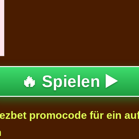
🔥 Spielen ▶️
fezbet promocode für ein a
n