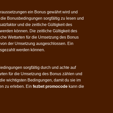
Voraussetzungen ein Bonus gewährt wird und
 die Bonusbedingungen sorgfältig zu lesen und
tzfaktor und die zeitliche Gültigkeit des
erden können. Die zeitliche Gültigkeit des
elche Wettarten für die Umsetzung des Bonus
 von der Umsetzung ausgeschlossen. Ein
usgezahlt werden können.
Bedingungen sorgfältig durch und achte auf
ttarten für die Umsetzung des Bonus zählen und
die wichtigsten Bedingungen, damit du sie im
gen zu erleben. Ein
fezbet promocode
kann die