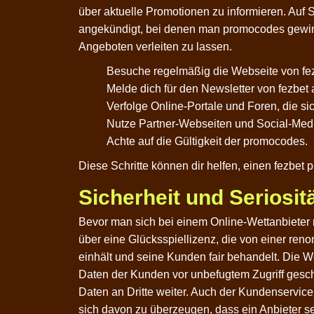
über aktuelle Promotionen zu informieren. Auf 
angekündigt, bei denen man promocodes gewinnen
Angeboten verleiten zu lassen.
Besuche regelmäßig die Webseite von fez
Melde dich für den Newsletter von fezbet 
Verfolge Online-Portale und Foren, die si
Nutze Partner-Webseiten und Social-Med
Achte auf die Gültigkeit der promocodes.
Diese Schritte können dir helfen, einen fezbet
Sicherheit und Seriosit
Bevor man sich bei einem Online-Wettanbieter reg
über eine Glücksspiellizenz, die von einer ren
einhält und seine Kunden fair behandelt. Die W
Daten der Kunden vor unbefugtem Zugriff geschü
Daten an Dritte weiter. Auch der Kundenservice
sich davon zu überzeugen, dass ein Anbieter ser