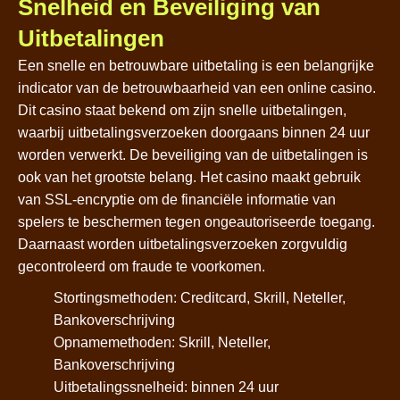
Snelheid en Beveiliging van
Uitbetalingen
Een snelle en betrouwbare uitbetaling is een belangrijke
indicator van de betrouwbaarheid van een online casino.
Dit casino staat bekend om zijn snelle uitbetalingen,
waarbij uitbetalingsverzoeken doorgaans binnen 24 uur
worden verwerkt. De beveiliging van de uitbetalingen is
ook van het grootste belang. Het casino maakt gebruik
van SSL-encryptie om de financiële informatie van
spelers te beschermen tegen ongeautoriseerde toegang.
Daarnaast worden uitbetalingsverzoeken zorgvuldig
gecontroleerd om fraude te voorkomen.
Stortingsmethoden: Creditcard, Skrill, Neteller,
Bankoverschrijving
Opnamemethoden: Skrill, Neteller,
Bankoverschrijving
Uitbetalingssnelheid: binnen 24 uur