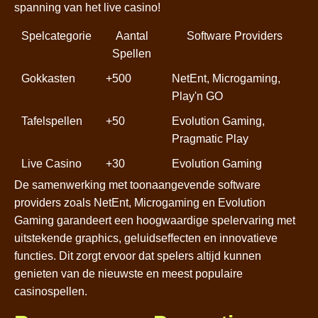
spanning van het live casino!
Spelcategorie
Aantal
Software Providers
Spellen
Gokkasten
+500
NetEnt, Microgaming,
Play'n GO
Tafelspellen
+50
Evolution Gaming,
Pragmatic Play
Live Casino
+30
Evolution Gaming
De samenwerking met toonaangevende software
providers zoals NetEnt, Microgaming en Evolution
Gaming garandeert een hoogwaardige spelervaring met
uitstekende graphics, geluidseffecten en innovatieve
functies. Dit zorgt ervoor dat spelers altijd kunnen
genieten van de nieuwste en meest populaire
casinospellen.