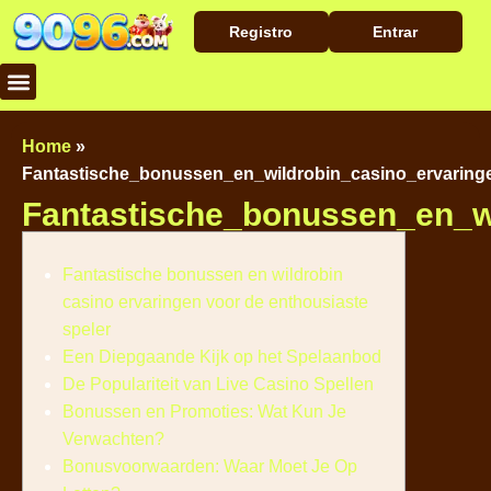
Registro
Entrar
Baixar Aplicativo
Caça Níqueis
Cassino Ao Vivo
Home
»
Fantastische_bonussen_en_wildrobin_casino_ervaring
Fantastische_bonussen_en_wi
Fantastische bonussen en wildrobin
casino ervaringen voor de enthousiaste
speler
Een Diepgaande Kijk op het Spelaanbod
De Populariteit van Live Casino Spellen
Bonussen en Promoties: Wat Kun Je
Verwachten?
Bonusvoorwaarden: Waar Moet Je Op