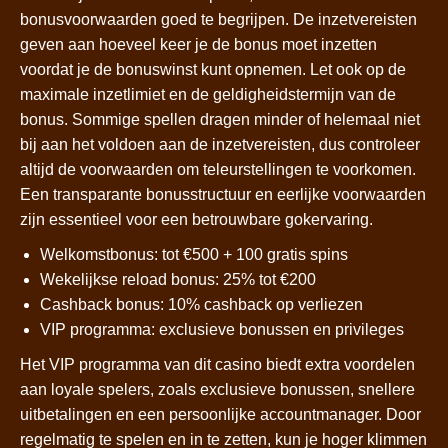
bonusvoorwaarden goed te begrijpen. De inzetvereisten
geven aan hoeveel keer je de bonus moet inzetten
voordat je de bonuswinst kunt opnemen. Let ook op de
maximale inzetlimiet en de geldigheidstermijn van de
bonus. Sommige spellen dragen minder of helemaal niet
bij aan het voldoen aan de inzetvereisten, dus controleer
altijd de voorwaarden om teleurstellingen te voorkomen.
Een transparante bonusstructuur en eerlijke voorwaarden
zijn essentieel voor een betrouwbare gokervaring.
Welkomstbonus: tot €500 + 100 gratis spins
Wekelijkse reload bonus: 25% tot €200
Cashback bonus: 10% cashback op verliezen
VIP programma: exclusieve bonussen en privileges
Het VIP programma van dit casino biedt extra voordelen
aan loyale spelers, zoals exclusieve bonussen, snellere
uitbetalingen en een persoonlijke accountmanager. Door
regelmatig te spelen en in te zetten, kun je hoger klimmen