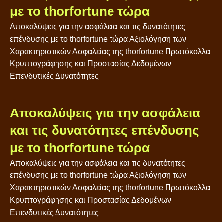
με το thorfortune τώρα
Αποκαλύψεις για την ασφάλεια και τις δυνατότητες
επένδυσης με το thorfortune τώρα Αξιολόγηση των
Χαρακτηριστικών Ασφαλείας της thorfortune Πρωτόκολλα
Κρυπτογράφησης και Προστασίας Δεδομένων
Επενδυτικές Δυνατότητες
Αποκαλύψεις για την ασφάλεια
και τις δυνατότητες επένδυσης
με το thorfortune τώρα
Αποκαλύψεις για την ασφάλεια και τις δυνατότητες
επένδυσης με το thorfortune τώρα Αξιολόγηση των
Χαρακτηριστικών Ασφαλείας της thorfortune Πρωτόκολλα
Κρυπτογράφησης και Προστασίας Δεδομένων
Επενδυτικές Δυνατότητες