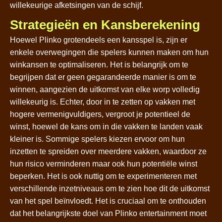
willekeurige afketsingen van de schijf.
Strategieën en Kansberekening
Hoewel Plinko grotendeels een kansspel is, zijn er
enkele overwegingen die spelers kunnen maken om hun
winkansen te optimaliseren. Het is belangrijk om te
begrijpen dat er geen gegarandeerde manier is om te
winnen, aangezien de uitkomst van elke worp volledig
willekeurig is. Echter, door in te zetten op vakken met
hogere vermenigvuldigers, vergroot je potentieel de
winst, hoewel de kans om in die vakken te landen vaak
kleiner is. Sommige spelers kiezen ervoor om hun
inzetten te spreiden over meerdere vakken, waardoor ze
hun risico verminderen maar ook hun potentiële winst
beperken. Het is ook nuttig om te experimenteren met
verschillende inzetniveaus om te zien hoe dit de uitkomst
van het spel beïnvloedt. Het is cruciaal om te onthouden
dat het belangrijkste doel van Plinko entertainment moet