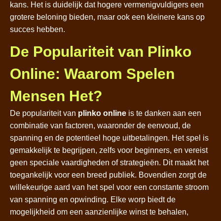
kans. Het is duidelijk dat hogere vermenigvuldigers een
grotere beloning bieden, maar ook een kleinere kans op
succes hebben.
De Populariteit van Plinko
Online: Waarom Spelen
Mensen Het?
De populariteit van
plinko online
is te danken aan een
combinatie van factoren, waaronder de eenvoud, de
spanning en de potentieel hoge uitbetalingen. Het spel is
gemakkelijk te begrijpen, zelfs voor beginners, en vereist
geen speciale vaardigheden of strategieën. Dit maakt het
toegankelijk voor een breed publiek. Bovendien zorgt de
willekeurige aard van het spel voor een constante stroom
van spanning en opwinding. Elke worp biedt de
mogelijkheid om een aanzienlijke winst te behalen,