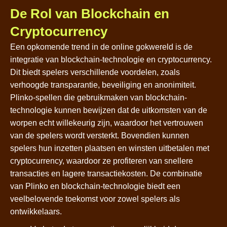
De Rol van Blockchain en
Cryptocurrency
Een opkomende trend in de online gokwereld is de
integratie van blockchain-technologie en cryptocurrency.
Dit biedt spelers verschillende voordelen, zoals
verhoogde transparantie, beveiliging en anonimiteit.
Plinko-spellen die gebruikmaken van blockchain-
technologie kunnen bewijzen dat de uitkomsten van de
worpen echt willekeurig zijn, waardoor het vertrouwen
van de spelers wordt versterkt. Bovendien kunnen
spelers hun inzetten plaatsen en winsten uitbetalen met
cryptocurrency, waardoor ze profiteren van snellere
transacties en lagere transactiekosten. De combinatie
van Plinko en blockchain-technologie biedt een
veelbelovende toekomst voor zowel spelers als
ontwikkelaars.