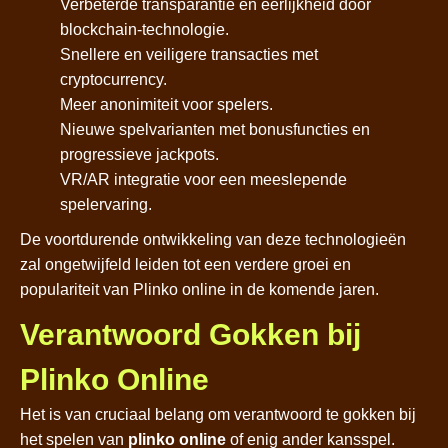
Verbeterde transparantie en eerlijkheid door
blockchain-technologie.
Snellere en veiligere transacties met
cryptocurrency.
Meer anonimiteit voor spelers.
Nieuwe spelvarianten met bonusfuncties en
progressieve jackpots.
VR/AR integratie voor een meeslepende
spelervaring.
De voortdurende ontwikkeling van deze technologieën
zal ongetwijfeld leiden tot een verdere groei en
populariteit van Plinko online in de komende jaren.
Verantwoord Gokken bij
Plinko Online
Het is van cruciaal belang om verantwoord te gokken bij
het spelen van
plinko online
of enig ander kansspel.