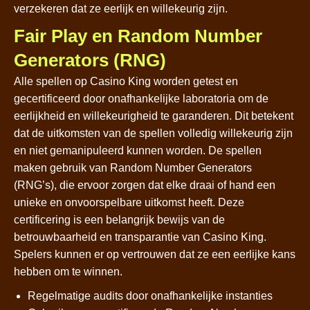
verzekeren dat ze eerlijk en willekeurig zijn.
Fair Play en Random Number
Generators (RNG)
Alle spellen op Casino King worden getest en
gecertificeerd door onafhankelijke laboratoria om de
eerlijkheid en willekeurigheid te garanderen. Dit betekent
dat de uitkomsten van de spellen volledig willekeurig zijn
en niet gemanipuleerd kunnen worden. De spellen
maken gebruik van Random Number Generators
(RNG’s), die ervoor zorgen dat elke draai of hand een
unieke en onvoorspelbare uitkomst heeft. Deze
certificering is een belangrijk bewijs van de
betrouwbaarheid en transparantie van Casino King.
Spelers kunnen er op vertrouwen dat ze een eerlijke kans
hebben om te winnen.
Regelmatige audits door onafhankelijke instanties