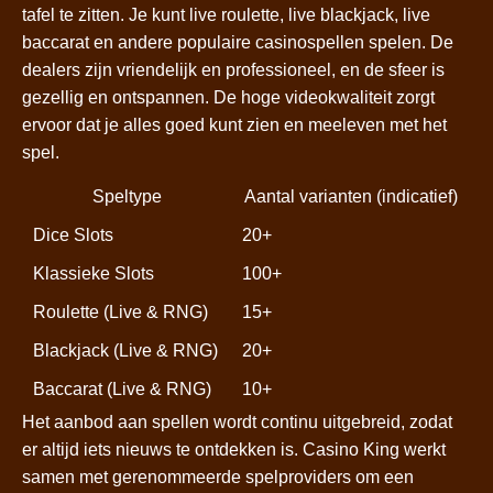
tafel te zitten. Je kunt live roulette, live blackjack, live
baccarat en andere populaire casinospellen spelen. De
dealers zijn vriendelijk en professioneel, en de sfeer is
gezellig en ontspannen. De hoge videokwaliteit zorgt
ervoor dat je alles goed kunt zien en meeleven met het
spel.
Speltype
Aantal varianten (indicatief)
Dice Slots
20+
Klassieke Slots
100+
Roulette (Live & RNG)
15+
Blackjack (Live & RNG)
20+
Baccarat (Live & RNG)
10+
Het aanbod aan spellen wordt continu uitgebreid, zodat
er altijd iets nieuws te ontdekken is. Casino King werkt
samen met gerenommeerde spelproviders om een