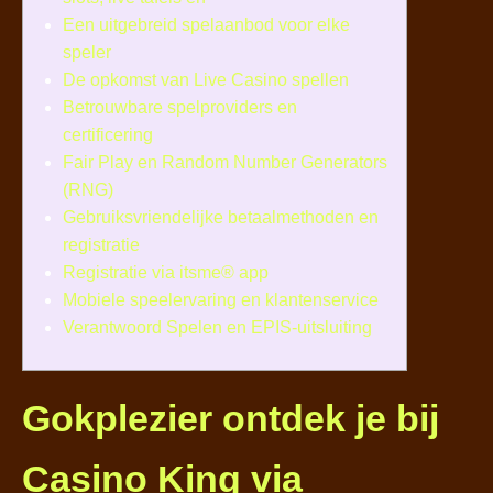
Een uitgebreid spelaanbod voor elke
speler
De opkomst van Live Casino spellen
Betrouwbare spelproviders en
certificering
Fair Play en Random Number Generators
(RNG)
Gebruiksvriendelijke betaalmethoden en
registratie
Registratie via itsme® app
Mobiele speelervaring en klantenservice
Verantwoord Spelen en EPIS-uitsluiting
Gokplezier ontdek je bij
Casino King via