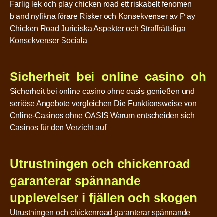
Farlig lek och play chicken road ett riskabelt fenomen
bland nyfikna förare Risker och Konsekvenser av Play
Chicken Road Juridiska Aspekter och Straffrättsliga
Konsekvenser Sociala
Sicherheit_bei_online_casino_oh
Sicherheit bei online casino ohne oasis genießen und
seriöse Angebote vergleichen Die Funktionsweise von
Online-Casinos ohne OASIS Warum entscheiden sich
Casinos für den Verzicht auf
Utrustningen och chickenroad
garanterar spännande
upplevelser i fjällen och skogen
Utrustningen och chickenroad garanterar spännande