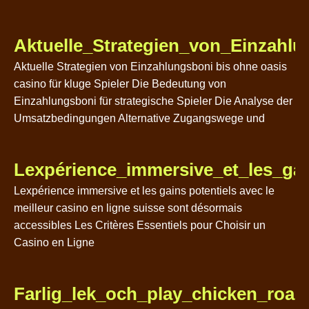
Aktuelle_Strategien_von_Einzahlu
Aktuelle Strategien von Einzahlungsboni bis ohne oasis
casino für kluge Spieler Die Bedeutung von
Einzahlungsboni für strategische Spieler Die Analyse der
Umsatzbedingungen Alternative Zugangswege und
Lexpérience_immersive_et_les_gai
Lexpérience immersive et les gains potentiels avec le
meilleur casino en ligne suisse sont désormais
accessibles Les Critères Essentiels pour Choisir un
Casino en Ligne
Farlig_lek_och_play_chicken_road