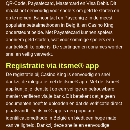
QR-Code, Paysafecard, Mastercard en Visa Debit. Dit
maakt het eenvoudig voor spelers om geld te storten en
op te nemen. Bancontact en Payconiq zijn de meest
populaire betaalmethoden in België, en Casino King
ondersteunt beide. Met Paysafecard kunnen spelers
anoniem geld storten, wat voor sommige spelers een
aantrekkelijke optie is. De stortingen en opnames worden
snel en veilig verwerkt.
Registratie via itsme® app
De registratie bij Casino King is eenvoudig en snel
dankzij de integratie met de itsme® app. Met de itsme®
app kun je je identiteit op een veilige en betrouwbare
manier verifiëren via je bank. Dit betekent dat je geen
documenten hoeft te uploaden en dat de verificatie direct
plaatsvindt. De itsme® app is een populaire
identificatiemethode in België en biedt een hoge mate
van veiligheid. Dankzij deze snelle en eenvoudige