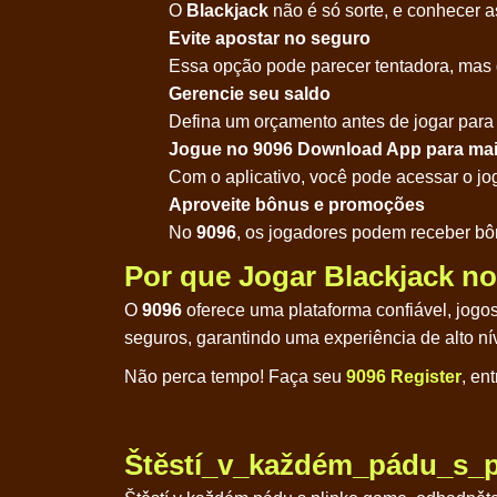
O
Blackjack
não é só sorte, e conhecer 
Evite apostar no seguro
Essa opção pode parecer tentadora, mas 
Gerencie seu saldo
Defina um orçamento antes de jogar para 
Jogue no 9096 Download App para mai
Com o aplicativo, você pode acessar o j
Aproveite bônus e promoções
No
9096
, os jogadores podem receber bô
Por que Jogar Blackjack n
O
9096
oferece uma plataforma confiável, jogos
seguros, garantindo uma experiência de alto nív
Não perca tempo! Faça seu
9096 Register
, en
Štěstí_v_každém_pádu_s_p