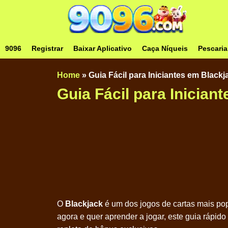
9096
Registrar
Baixar Aplicativo
Caça Níqueis
Pescaria
Home
»
Guia Fácil para Iniciantes em Blackj
Guia Fácil para Inician
O
Blackjack
é um dos jogos de cartas mais pop
agora e quer aprender a jogar, este guia rápid