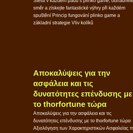
Štěstí v každém pádu s plinko game, odhadnět
směr a získejte fantastické výhry při každém
spuštění Princip fungování plinko game a
základní strategie Vliv kolíků
Αποκαλύψεις για την
ασφάλεια και τις
δυνατότητες επένδυσης με
το thorfortune τώρα
Αποκαλύψεις για την ασφάλεια και τις
δυνατότητες επένδυσης με το thorfortune τώρα
Αξιολόγηση των Χαρακτηριστικών Ασφαλείας τ