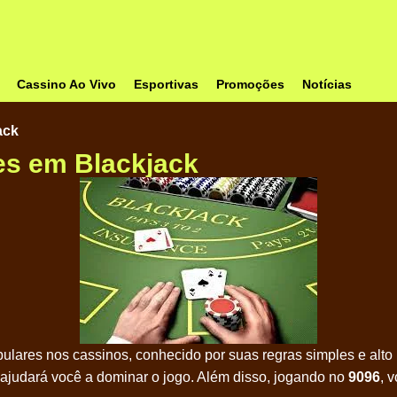
Cassino Ao Vivo
Esportivas
Promoções
Notícias
ack
tes em Blackjack
ulares nos cassinos, conhecido por suas regras simples e alto
o ajudará você a dominar o jogo. Além disso, jogando no
9096
, 