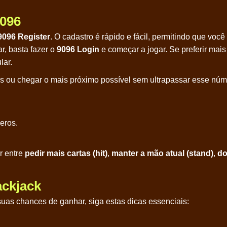
9096
9096 Register
. O cadastro é rápido e fácil, permitindo que vo
r, basta fazer o
9096 Login
e começar a jogar. Se preferir mais
lar.
os ou chegar o mais próximo possível sem ultrapassar esse núm
eros.
r entre
pedir mais cartas (hit)
,
manter a mão atual (stand)
,
do
ackjack
uas chances de ganhar, siga estas dicas essenciais: