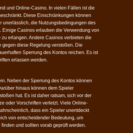
d und Online-Casino. In vielen Fällen ist die
ngeschränkt. Diese Einschränkungen können
her unerlässlich, die Nutzungsbedingungen des
zt. Einige Casinos erlauben die Verwendung von
e zu erlangen. Andere Casinos verbieten die
ie gegen diese Regelung verstoßen. Die
erhaften Sperrung des Kontos reichen. Es ist
riften erlassen werden.
in. Neben der Sperrung des Kontos können
 Darüber hinaus können dem Spieler
ßen hat. Es ist daher ratsam, sich vor der
 oder Vorschriften verletzt. Viele Online-
ahrscheinlich, dass ein Spieler unentdeckt
reich von entscheidender Bedeutung, um
finden und sollten vorab geprüft werden.