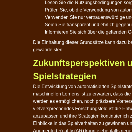
Lesen Sie die Nutzungsbedingungen sorgf
Prüfen Sie, ob die Verwendung von automa
Verwenden Sie nur vertrauenswürdige und
Seien Sie transparent und ehrlich gegen
Informieren Sie sich über die geltenden G
Die Einhaltung dieser Grundsätze kann dazu bei
gewährleisten.
Zukunftsperspektiven u
Spielstrategien
Die Entwicklung von automatisierten Spielstrate
maschinellen Lernens ist zu erwarten, dass die
werden es ermöglichen, noch präzisere Vorhersa
vielversprechendes Forschungsfeld ist die Entw
anzupassen und ihre Strategien kontinuierlich 
Einblicke in das Spielverhalten zu gewinnen un
Augmented Reality (AR) könnte ebenfalls neue 