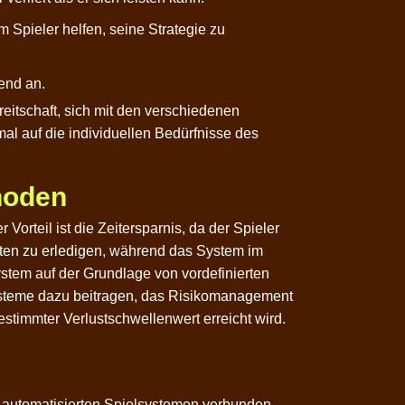
m Spieler helfen, seine Strategie zu
end an.
itschaft, sich mit den verschiedenen
al auf die individuellen Bedürfnisse des
thoden
Vorteil ist die Zeitersparnis, da der Spieler
täten zu erledigen, während das System im
ystem auf der Grundlage von vordefinierten
Systeme dazu beitragen, das Risikomanagement
stimmter Verlustschwellenwert erreicht wird.
n automatisierten Spielsystemen verbunden