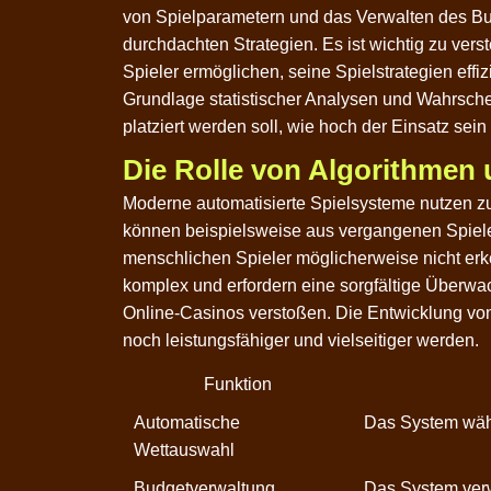
von Spielparametern und das Verwalten des Budg
durchdachten Strategien. Es ist wichtig zu ver
Spieler ermöglichen, seine Spielstrategien effi
Grundlage statistischer Analysen und Wahrsch
platziert werden soll, wie hoch der Einsatz sei
Die Rolle von Algorithmen u
Moderne automatisierte Spielsysteme nutzen zun
können beispielsweise aus vergangenen Spiele
menschlichen Spieler möglicherweise nicht er
komplex und erfordern eine sorgfältige Überwa
Online-Casinos verstoßen. Die Entwicklung von 
noch leistungsfähiger und vielseitiger werden.
Funktion
Automatische
Das System wähl
Wettauswahl
Budgetverwaltung
Das System verwa