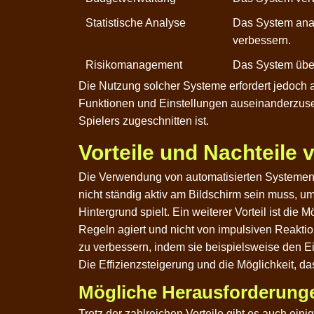
Statistische Analyse
Das System analy
verbessern.
Risikomanagement
Das System über
Die Nutzung solcher Systeme erfordert jedoch 
Funktionen und Einstellungen auseinanderzuset
Spielers zugeschnitten ist.
Vorteile und Nachteile 
Die Verwendung von automatisierten Systemen wie 
nicht ständig aktiv am Bildschirm sein muss, u
Hintergrund spielt. Ein weiterer Vorteil ist di
Regeln agiert und nicht von impulsiven Reakti
zu verbessern, indem sie beispielsweise den Ei
Die Effizienzsteigerung und die Möglichkeit, das
Mögliche Herausforderung
Trotz der zahlreichen Vorteile gibt es auch e