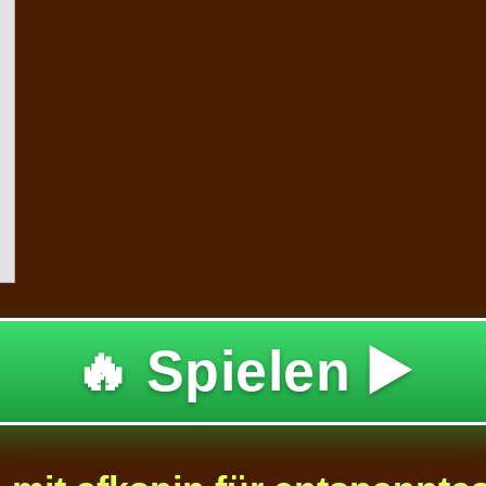
🔥 Spielen ▶️