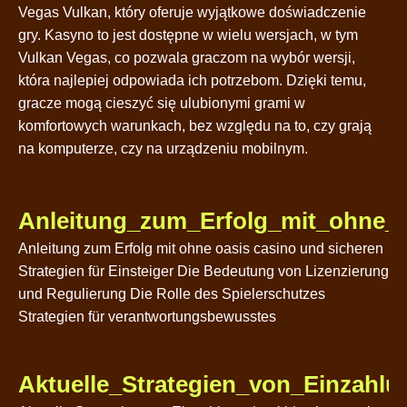
Vegas Vulkan, który oferuje wyjątkowe doświadczenie
gry. Kasyno to jest dostępne w wielu wersjach, w tym
Vulkan Vegas, co pozwala graczom na wybór wersji,
która najlepiej odpowiada ich potrzebom. Dzięki temu,
gracze mogą cieszyć się ulubionymi grami w
komfortowych warunkach, bez względu na to, czy grają
na komputerze, czy na urządzeniu mobilnym.
Anleitung_zum_Erfolg_mit_ohne_o
Anleitung zum Erfolg mit ohne oasis casino und sicheren
Strategien für Einsteiger Die Bedeutung von Lizenzierung
und Regulierung Die Rolle des Spielerschutzes
Strategien für verantwortungsbewusstes
Aktuelle_Strategien_von_Einzahlu