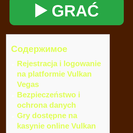
▶️ GRAĆ
Содержимое
Rejestracja i logowanie
na platformie Vulkan
Vegas
Bezpieczeństwo i
ochrona danych
Gry dostępne na
kasynie online Vulkan