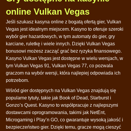
online Vulkan Vegas
Jeśli szukasz kasyna online z bogatą ofertą gier, Vulkan
Vegas jest idealnym miejscem. Kasyno to oferuje szeroki
wybór gier hazardowych, w tym automaty do gier, gry
karciane, ruletkę i wiele innych. Dzięki Vulkan Vegas
bonusowi możesz zacząć grać bez ryzyka finansowego.
Kasyno Vulkan Vegas jest dostępne w wielu wersjach, w
tym Vulkan Vegas 91, Vulkan Vegas 77, co pozwala
graczom na wybór wersji, która najlepiej odpowiada ich
potrzebom.
Wśród gier dostępnych na Vulkan Vegas znajdują się
popularne tytuły, takie jak Book of Dead, Starburst i
Gonzo’s Quest. Kasyno to współpracuje z najlepszymi
dostawcami oprogramowania, takimi jak NetEnt,
Microgaming i Play’n GO, co gwarantuje wysoką jakość i
bezpieczeństwo gier. Dzięki temu, gracze mogą cieszyć