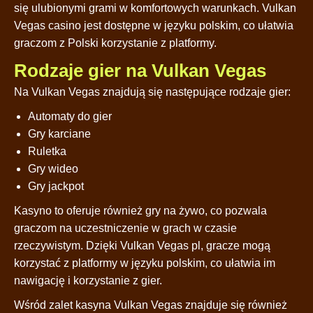
się ulubionymi grami w komfortowych warunkach. Vulkan
Vegas casino jest dostępne w języku polskim, co ułatwia
graczom z Polski korzystanie z platformy.
Rodzaje gier na Vulkan Vegas
Na Vulkan Vegas znajdują się następujące rodzaje gier:
Automaty do gier
Gry karciane
Ruletka
Gry wideo
Gry jackpot
Kasyno to oferuje również gry na żywo, co pozwala
graczom na uczestniczenie w grach w czasie
rzeczywistym. Dzięki Vulkan Vegas pl, gracze mogą
korzystać z platformy w języku polskim, co ułatwia im
nawigację i korzystanie z gier.
Wśród zalet kasyna Vulkan Vegas znajduje się również