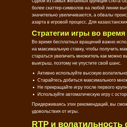
Одной из самых желанных функций слота Gon
более скаттер-символов на любой линии вы
значительно увеличиваются, а обвалы прои
азарта в игровой процесс. Для казахстански
Стратегии игры во врем
Во время бесплатных вращений важно испол
на максимальную ставку, чтобы получить ма
стараться увеличить множитель как можно 
выигрыш, поэтому не упустите свой шанс.
Активно используйте высокую волатильно
Старайтесь добиться максимального мно
Не прекращайте игру после первого круп
Используйте автоматическую игру с осто
Придерживаясь этих рекомендаций, вы смож
удовольствия от игры.
RTP и волатильность 