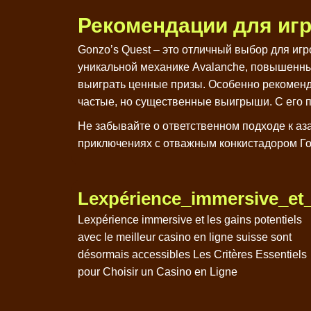
Рекомендации для игр
Gonzo’s Quest – это отличный выбор для иг
уникальной механике Avalanche, повышенным
выиграть ценные призы. Особенно рекоменду
частые, но существенные выигрыши. С его п
Не забывайте о ответственном подходе к аза
приключениях с отважным конкистадором Го
Lexpérience_immersive_et_
Lexpérience immersive et les gains potentiels
avec le meilleur casino en ligne suisse sont
désormais accessibles Les Critères Essentiels
pour Choisir un Casino en Ligne