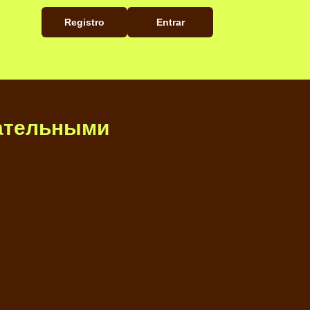
Registro
Entrar
кательными