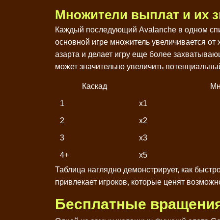
Множители выплат и их з
Каждый последующий Avalanche в одном спи
основной игре множитель увеличивается от x
азарта и делает игру еще более захватываю
может значительно увеличить потенциальный
Каскад
Мн
1
x1
2
x2
3
x3
4+
x5
Таблица наглядно демонстрирует, как быст
привлекает игроков, которые ценят возмож
Бесплатные вращения