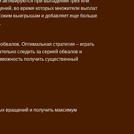
и активируются при выпадении трех или
щений, во время которых множители выплат
высоким выигрышам и добавляет еще больше
.
бвалов. Оптимальная стратегия – играть
тельно следить за серией обвалов и
озможность получить существенный
ых вращений и получить максимум