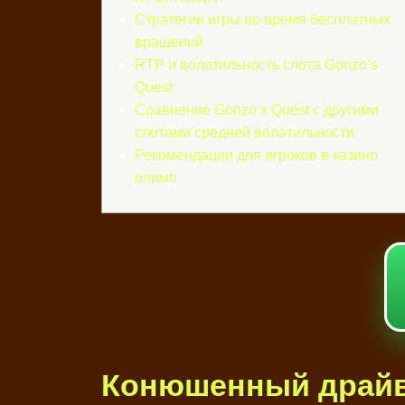
Стратегии игры во время бесплатных
вращений
RTP и волатильность слота Gonzo’s
Quest
Сравнение Gonzo’s Quest с другими
слотами средней волатильности
Рекомендации для игроков в казино
олимп
Конюшенный драйв 