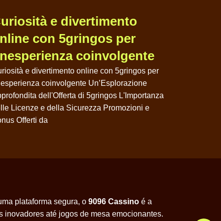
uriosità e divertimento
nline con 5gringos per
nesperienza coinvolgente
riosità e divertimento online con 5gringos per
esperienza coinvolgente Un’Esplorazione
profondita dell'Offerta di 5gringos L'Importanza
lle Licenze e della Sicurezza Promozioni e
nus Offerti da
uma plataforma segura, o
9096 Cassino
é a
is inovadores até jogos de mesa emocionantes.