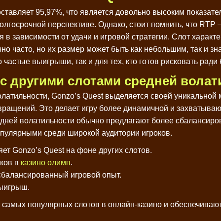
составляет 95,97%, что является довольно высоким показател
лгосрочной перспективе. Однако, стоит помнить, что RTP – 
 в зависимости от удачи и игровой стратегии. Слот характ
но часто, но их размер может быть как небольшим, так и з
частые выигрыши, так и для тех, кто готов рисковать ради 
 с другими слотами средней вола
олатильности, Gonzo’s Quest выделяется своей уникально
ращений. Это делает игру более динамичной и захватываю
дней волатильности обычно предлагают более сбалансиров
популярными среди широкой аудитории игроков.
ет Gonzo’s Quest на фоне других слотов.
оков в
казино олимп
.
сбалансированный игровой опыт.
ыигрыш.
 самых популярных слотов в онлайн-казино и обеспечиваю