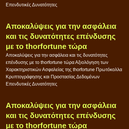
Επενδυτικές Δυνατότητες
Αποκαλύψεις για την ασφάλεια
και τις δυνατότητες επένδυσης
με το thorfortune τώρα
Αποκαλύψεις για την ασφάλεια και τις δυνατότητες
επένδυσης με το thorfortune τώρα Αξιολόγηση των
Χαρακτηριστικών Ασφαλείας της thorfortune Πρωτόκολλα
Κρυπτογράφησης και Προστασίας Δεδομένων
Επενδυτικές Δυνατότητες
Αποκαλύψεις για την ασφάλεια
και τις δυνατότητες επένδυσης
με το thorfortune τώρα