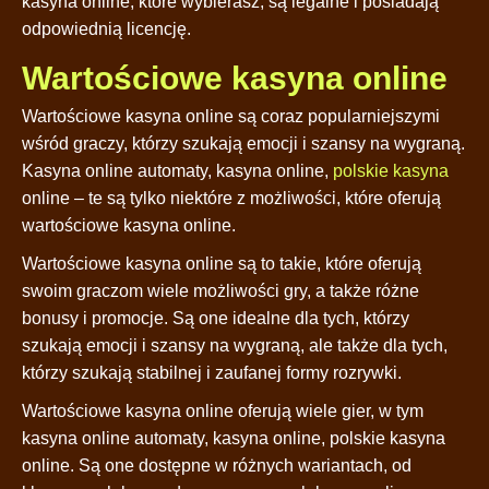
kasyna online, które wybierasz, są legalne i posiadają
odpowiednią licencję.
Wartościowe kasyna online
Wartościowe kasyna online są coraz popularniejszymi
wśród graczy, którzy szukają emocji i szansy na wygraną.
Kasyna online automaty, kasyna online,
polskie kasyna
online – te są tylko niektóre z możliwości, które oferują
wartościowe kasyna online.
Wartościowe kasyna online są to takie, które oferują
swoim graczom wiele możliwości gry, a także różne
bonusy i promocje. Są one idealne dla tych, którzy
szukają emocji i szansy na wygraną, ale także dla tych,
którzy szukają stabilnej i zaufanej formy rozrywki.
Wartościowe kasyna online oferują wiele gier, w tym
kasyna online automaty, kasyna online, polskie kasyna
online. Są one dostępne w różnych wariantach, od