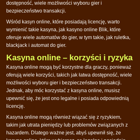
dostępność, wiele możliwości wyboru gier i
bezpieczeństwo transakcji.
Wśród kasyn online, które posiadają licencję, warto
wymienić takie kasyna, jak kasyno online Blik, które
oferuje wiele automatów do gier, w tym takie, jak ruletka,
blackjack i automat do gier.
Kasyna online – korzyści i ryzyka
Kasyna online mogą być korzystne dla graczy, ponieważ
oferują wiele korzyści, takich jak łatwa dostępność, wiele
możliwości wyboru gier i bezpieczeństwo transakcji.
Jednak, aby móc korzystać z kasyna online, musisz
upewnić się, że jest ono legalne i posiada odpowiednią
licencję.
Kasyna online mogą również wiązać się z ryzykiem,
takim jak utrata pieniędzy lub problemów związanych z
hazardem. Dlatego ważne jest, abyś upewnił się, że