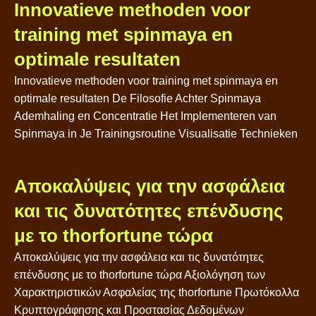
Innovatieve methoden voor
training met spinmaya en
optimale resultaten
Innovatieve methoden voor training met spinmaya en
optimale resultaten De Filosofie Achter Spinmaya
Ademhaling en Concentratie Het Implementeren van
Spinmaya in Je Trainingsroutine Visualisatie Technieken
Αποκαλύψεις για την ασφάλεια
και τις δυνατότητες επένδυσης
με το thorfortune τώρα
Αποκαλύψεις για την ασφάλεια και τις δυνατότητες
επένδυσης με το thorfortune τώρα Αξιολόγηση των
Χαρακτηριστικών Ασφαλείας της thorfortune Πρωτόκολλα
Κρυπτογράφησης και Προστασίας Δεδομένων