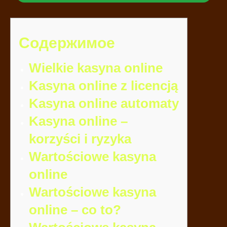
Содержимое
Wielkie kasyna online
Kasyna online z licencją
Kasyna online automaty
Kasyna online –
korzyści i ryzyka
Wartościowe kasyna
online
Wartościowe kasyna
online – co to?