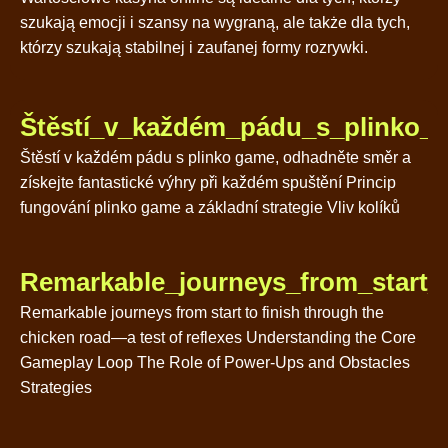
szukają emocji i szansy na wygraną, ale także dla tych,
którzy szukają stabilnej i zaufanej formy rozrywki.
Štěstí_v_každém_pádu_s_plinko_g
Štěstí v každém pádu s plinko game, odhadněte směr a
získejte fantastické výhry při každém spuštění Princip
fungování plinko game a základní strategie Vliv kolíků
Remarkable_journeys_from_start_t
Remarkable journeys from start to finish through the
chicken road—a test of reflexes Understanding the Core
Gameplay Loop The Role of Power-Ups and Obstacles
Strategies