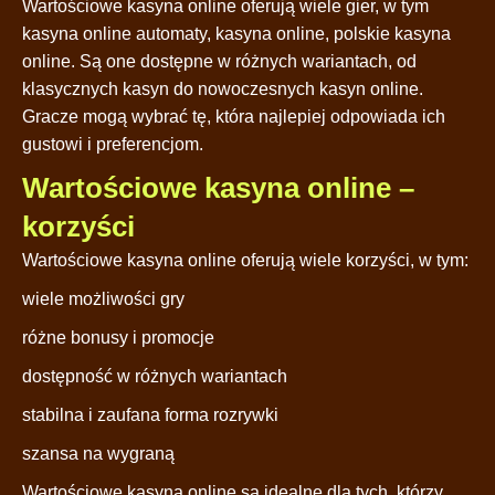
Wartościowe kasyna online oferują wiele gier, w tym
kasyna online automaty, kasyna online, polskie kasyna
online. Są one dostępne w różnych wariantach, od
klasycznych kasyn do nowoczesnych kasyn online.
Gracze mogą wybrać tę, która najlepiej odpowiada ich
gustowi i preferencjom.
Wartościowe kasyna online –
korzyści
Wartościowe kasyna online oferują wiele korzyści, w tym:
wiele możliwości gry
różne bonusy i promocje
dostępność w różnych wariantach
stabilna i zaufana forma rozrywki
szansa na wygraną
Wartościowe kasyna online są idealne dla tych, którzy