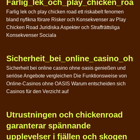
Farlig_lek_och_play_chicken_road
Farlig lek och play chicken road ett riskabelt fenomen
bland nyfikna förare Risker och Konsekvenser av Play
Chicken Road Juridiska Aspekter och Straffrättsliga
Konsekvenser Sociala
Sicherheit_bei_online_casino_oh
Sicherheit bei online casino ohne oasis genießen und
seriöse Angebote vergleichen Die Funktionsweise von
Online-Casinos ohne OASIS Warum entscheiden sich
Casinos für den Verzicht auf
Utrustningen och chickenroad
garanterar spännande
upplevelser i fjällen och skogen