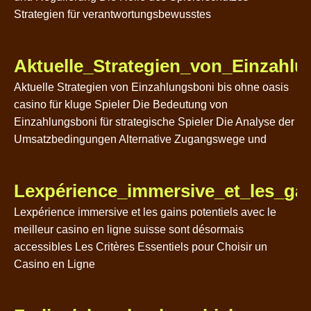
Strategien für verantwortungsbewusstes
Aktuelle_Strategien_von_Einzahlu
Aktuelle Strategien von Einzahlungsboni bis ohne oasis
casino für kluge Spieler Die Bedeutung von
Einzahlungsboni für strategische Spieler Die Analyse der
Umsatzbedingungen Alternative Zugangswege und
Lexpérience_immersive_et_les_gai
Lexpérience immersive et les gains potentiels avec le
meilleur casino en ligne suisse sont désormais
accessibles Les Critères Essentiels pour Choisir un
Casino en Ligne