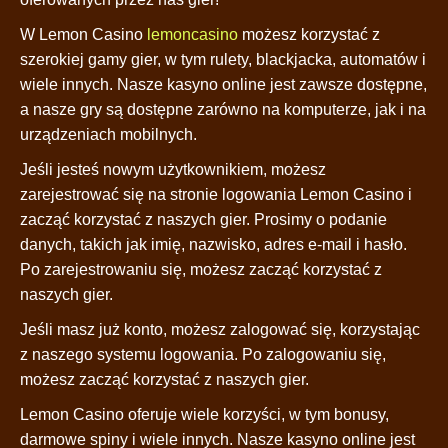
W Lemon Casino
lemoncasino
możesz korzystać z
szerokiej gamy gier, w tym rulety, blackjacka, automatów i
wiele innych. Nasze kasyno online jest zawsze dostępne,
a nasze gry są dostępne zarówno na komputerze, jak i na
urządzeniach mobilnych.
Jeśli jesteś nowym użytkownikiem, możesz
zarejestrować się na stronie logowania Lemon Casino i
zacząć korzystać z naszych gier. Prosimy o podanie
danych, takich jak imię, nazwisko, adres e-mail i hasło.
Po zarejestrowaniu się, możesz zacząć korzystać z
naszych gier.
Jeśli masz już konto, możesz zalogować się, korzystając
z naszego systemu logowania. Po zalogowaniu się,
możesz zacząć korzystać z naszych gier.
Lemon Casino oferuje wiele korzyści, w tym bonusy,
darmowe spiny i wiele innych. Nasze kasyno online jest