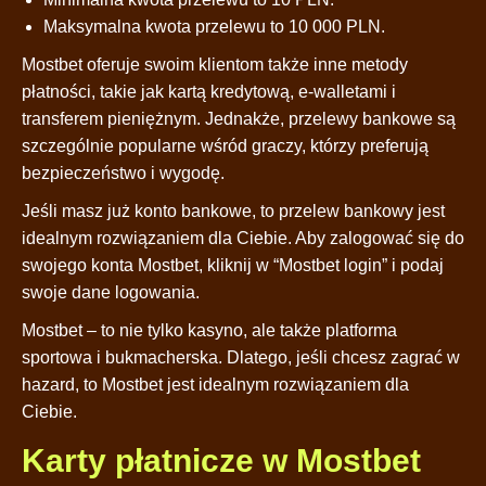
Maksymalna kwota przelewu to 10 000 PLN.
Mostbet oferuje swoim klientom także inne metody
płatności, takie jak kartą kredytową, e-walletami i
transferem pieniężnym. Jednakże, przelewy bankowe są
szczególnie popularne wśród graczy, którzy preferują
bezpieczeństwo i wygodę.
Jeśli masz już konto bankowe, to przelew bankowy jest
idealnym rozwiązaniem dla Ciebie. Aby zalogować się do
swojego konta Mostbet, kliknij w “Mostbet login” i podaj
swoje dane logowania.
Mostbet – to nie tylko kasyno, ale także platforma
sportowa i bukmacherska. Dlatego, jeśli chcesz zagrać w
hazard, to Mostbet jest idealnym rozwiązaniem dla
Ciebie.
Karty płatnicze w Mostbet