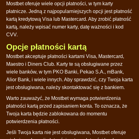
Mostbet oferuje wiele opcji płatności, w tym karty
płatnicze. Jedną z najpopularniejszych opcji jest płatność
kartą kredytową Visa lub Mastercard. Aby zrobić płatność
kartą, należy wpisać numer karty, datę ważności i kod
CVV.
Opcje płatności kartą
Mostbet akceptuje płatności kartami Visa, Mastercard,
Maestro i Diners Club. Karty te są obsługiwane przez
wiele banków, w tym PKO Banki, Pekao S.A., mBank,
Alior Bank, i wiele innych. Aby sprawdzić, czy Twoja karta
jest obsługiwana, należy skontaktować się z bankiem.
Warto zauważyć, że Mostbet wymaga potwierdzenia
płatności kartą przed zapisaniem konta. To oznacza, że
Twoja karta będzie zablokowana do momentu
potwierdzenia płatności.
Jeśli Twoja karta nie jest obsługiwana, Mostbet oferuje