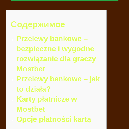
Содержимое
Przelewy bankowe –
bezpieczne i wygodne
rozwiązanie dla graczy
Mostbet
Przelewy bankowe – jak
to działa?
Karty płatnicze w
Mostbet
Opcje płatności kartą