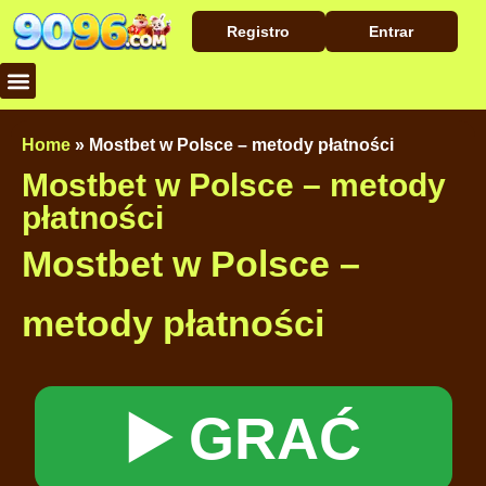
Registro
Entrar
Baixar Aplicativo
Caça Níqueis
Cassino Ao Vivo
Home
»
Mostbet w Polsce – metody płatności
Mostbet w Polsce – metody
płatności
Mostbet w Polsce –
metody płatności
▶️ GRAĆ