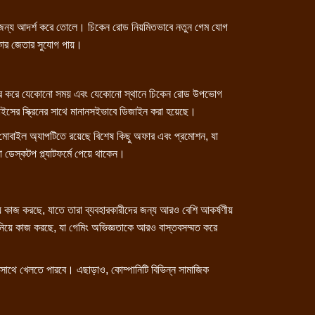
র জন্য আদর্শ করে তোলে। চিকেন রোড নিয়মিতভাবে নতুন গেম যোগ
রস্কার জেতার সুযোগ পায়।
 ব্যবহার করে যেকোনো সময় এবং যেকোনো স্থানে চিকেন রোড উপভোগ
ইসের স্ক্রিনের সাথে মানানসইভাবে ডিজাইন করা হয়েছে।
 মোবাইল অ্যাপটিতে রয়েছে বিশেষ কিছু অফার এবং প্রমোশন, যা
া ডেস্কটপ প্ল্যাটফর্মে পেয়ে থাকেন।
িয়ে কাজ করছে, যাতে তারা ব্যবহারকারীদের জন্য আরও বেশি আকর্ষণীয়
র নিয়ে কাজ করছে, যা গেমিং অভিজ্ঞতাকে আরও বাস্তবসম্মত করে
ের সাথে খেলতে পারবে। এছাড়াও, কোম্পানিটি বিভিন্ন সামাজিক