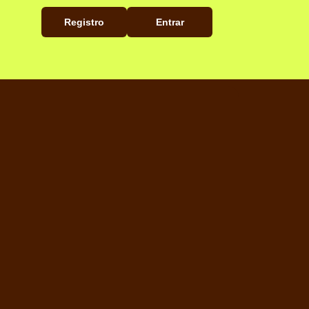
Registro
Entrar