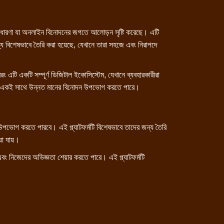
নতুন ধারণা যা অনলাইন বিনোদনের জগতে আলোড়ন সৃষ্টি করেছে। এটি
জন্য বিশেষভাবে তৈরি করা হয়েছে, যেখানে তারা সহজে এবং নিরাপদে
রং এটি একটি সম্পূর্ণ ডিজিটাল ইকোসিস্টেম, যেখানে ব্যবহারকারীরা
একই সাথে উন্নত মানের বিনোদন উপভোগ করতে পারে।
ভোগ করতে পারবে। এই প্ল্যাটফর্মটি বিশেষভাবে তাদের জন্য তৈরি
য়া যায়।
বং নিজেদের অভিজ্ঞতা শেয়ার করতে পারে। এই প্ল্যাটফর্মটি