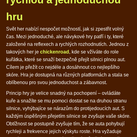
hru
Svět her nabízí nespočet možností, jak si zpestřit volný
čas. Mezi jednoduché, ale návykové hry patří i ty, které
založené na reflexech a rychlých rozhodnutích. Jednou z
takových her je
chickenroad
, kde se vžíváte do role
kuřátka, které se snaží bezpečně přejít silnici plnou aut.
Cílem je přežít co nejdéle a dosáhnout co nejlepšího
skóre. Hra je dostupná na různých platformách a stala se
oblíbenou pro svou jednoduchost a zábavnost.
Princip hry je velice snadný na pochopení – ovládáte
kuře a snažíte se mu pomoci dostat se na druhou stranu
silnice, vyhýbajíce se nárazům do protijedoucích aut. S
každým úspěšným přejetím silnice se zvyšuje vaše skóre.
Obtížnost se postupně zvyšuje tím, že se auta pohybují
rychleji a frekvence jejich výskytu roste. Hra vyžaduje