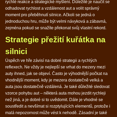
rychlé reakce a strategické myšlení. Důležité je naučit se
odhadovat rychlost a vzdálenost aut a volit správný
moment pro přeběhnutí silnice. Ačkoli se jedná o
jednoduchou hru, může být velmi návyková a zábavná,
zejména pokud se snažíte překonat svůj vlastní rekord.
Strategie přežití kuřátka na
silnici
Úspěch ve hře závisí na dobré strategii a rychlých
reflexech. Ne vždy je nejlepší se vrhat do mezery mezi
auty ihned, jak se objeví. Často je výhodnější počkat na
vhodnější moment, kdy je mezera dostatečně velká a
auta jsou dostatečně vzdálená. Je také důležité sledovat
vzorce pohybu aut – některá auta mohou jezdit rychleji
než jiná, a je dobré si to uvědomit. Dále je vhodné se
soustředit a nevšímat si rozptylujících elementů, protože i
malá nepozornost může vést k nehodě. Zásadní je také