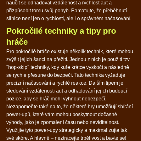
naučit se odhadovat vzdálenost a rychlost aut a
přizpůsobit tomu svůj pohyb. Pamatujte, že přeběhnutí
silnice není jen o rychlosti, ale i o správném načasování.
Pokročilé techniky a tipy pro
hráče
Pro pokročilé hráče existuje několik technik, které mohou
zvýšit jejich šanci na přežití. Jednou z nich je použití tzv.
"hop-skip" techniky, kdy kuře krátce vyskočí a následně
se rychle přesune do bezpečí. Tato technika vyžaduje
precizní načasování a rychlé reakce. Dalším tipem je
sledování vzdálenosti aut a odhadování jejich budoucí
pozice, aby se hráč mohl vyhnout nebezpečí.
Nezapomeňte také na to, že některé hry umožňují sbírání
power-upů, které vám mohou poskytnout dočasné
výhody, jako je zpomalení času nebo neviditelnost.
Využijte tyto power-upy strategicky a maximalizujte tak
své skóre. A hlavně – neztrácejte trpělivost a bavte se!