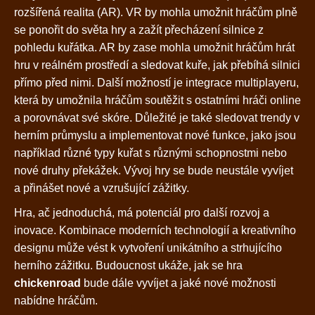
rozšířená realita (AR). VR by mohla umožnit hráčům plně
se ponořit do světa hry a zažít přecházení silnice z
pohledu kuřátka. AR by zase mohla umožnit hráčům hrát
hru v reálném prostředí a sledovat kuře, jak přebíhá silnici
přímo před nimi. Další možností je integrace multiplayeru,
která by umožnila hráčům soutěžit s ostatními hráči online
a porovnávat své skóre. Důležité je také sledovat trendy v
herním průmyslu a implementovat nové funkce, jako jsou
například různé typy kuřat s různými schopnostmi nebo
nové druhy překážek. Vývoj hry se bude neustále vyvíjet
a přinášet nové a vzrušující zážitky.
Hra, ač jednoduchá, má potenciál pro další rozvoj a
inovace. Kombinace moderních technologií a kreativního
designu může vést k vytvoření unikátního a strhujícího
herního zážitku. Budoucnost ukáže, jak se hra
chickenroad
bude dále vyvíjet a jaké nové možnosti
nabídne hráčům.