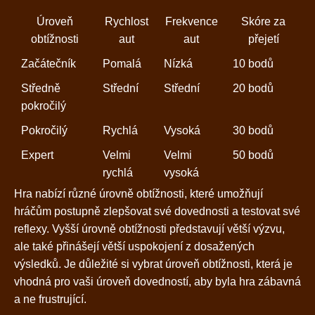
Úroveň
Rychlost
Frekvence
Skóre za
obtížnosti
aut
aut
přejetí
Začátečník
Pomalá
Nízká
10 bodů
Středně
Střední
Střední
20 bodů
pokročilý
Pokročilý
Rychlá
Vysoká
30 bodů
Expert
Velmi
Velmi
50 bodů
rychlá
vysoká
Hra nabízí různé úrovně obtížnosti, které umožňují
hráčům postupně zlepšovat své dovednosti a testovat své
reflexy. Vyšší úrovně obtížnosti představují větší výzvu,
ale také přinášejí větší uspokojení z dosažených
výsledků. Je důležité si vybrat úroveň obtížnosti, která je
vhodná pro vaši úroveň dovedností, aby byla hra zábavná
a ne frustrující.