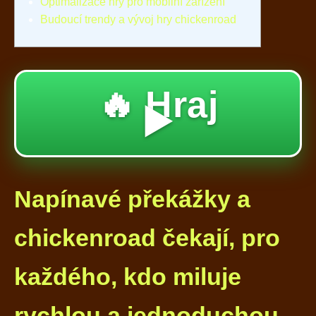
Optimalizace hry pro mobilní zařízení
Budoucí trendy a vývoj hry chickenroad
🔥 Hraj
▶️
Napínavé překážky a
chickenroad čekají, pro
každého, kdo miluje
rychlou a jednoduchou