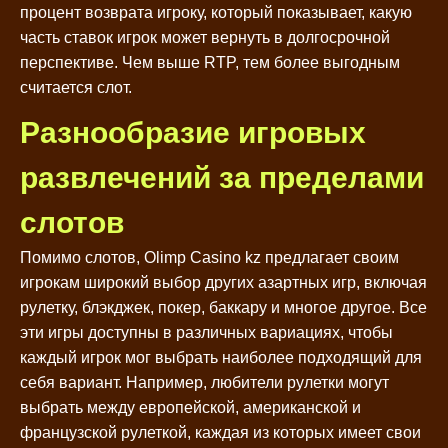
процент возврата игроку, который показывает, какую
часть ставок игрок может вернуть в долгосрочной
перспективе. Чем выше RTP, тем более выгодным
считается слот.
Разнообразие игровых
развлечений за пределами
слотов
Помимо слотов, Olimp Casino kz предлагает своим
игрокам широкий выбор других азартных игр, включая
рулетку, блэкджек, покер, баккару и многое другое. Все
эти игры доступны в различных вариациях, чтобы
каждый игрок мог выбрать наиболее подходящий для
себя вариант. Например, любители рулетки могут
выбрать между европейской, американской и
французской рулеткой, каждая из которых имеет свои