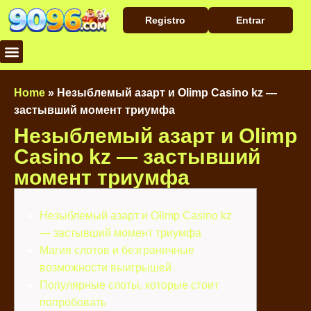
Registro
Entrar
Baixar Aplicativo
Caça Níqueis
Cassino Ao Vivo
Home
»
Незыблемый азарт и Olimp Casino kz —
застывший момент триумфа
Незыблемый азарт и Olimp
Casino kz — застывший
момент триумфа
Незыблемый азарт и Olimp Casino kz
— застывший момент триумфа
Магия слотов и безграничные
возможности выигрышей
Популярные слоты, которые стоит
попробовать