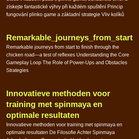
získejte fantastické výhry při každém spuštění Princip
fungování plinko game a základní strategie Vliv kolíků
Remarkable_journeys_from_start_t
Remarkable journeys from start to finish through the
chicken road—a test of reflexes Understanding the Core
Gameplay Loop The Role of Power-Ups and Obstacles
Strategies
Innovatieve methoden voor
training met spinmaya en
optimale resultaten
Innovatieve methoden voor training met spinmaya en
optimale resultaten De Filosofie Achter Spinmaya