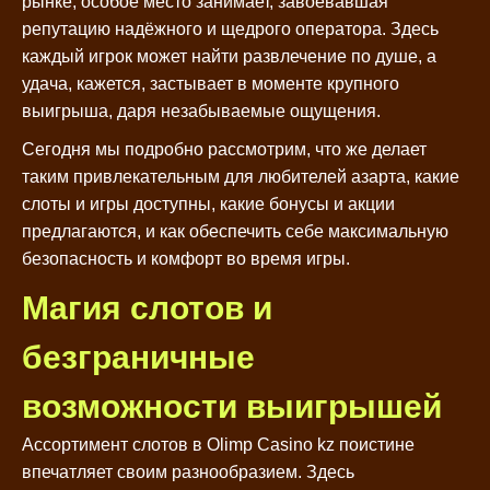
рынке, особое место занимает
, завоевавшая
репутацию надёжного и щедрого оператора. Здесь
каждый игрок может найти развлечение по душе, а
удача, кажется, застывает в моменте крупного
выигрыша, даря незабываемые ощущения.
Сегодня мы подробно рассмотрим, что же делает
таким привлекательным для любителей азарта, какие
слоты и игры доступны, какие бонусы и акции
предлагаются, и как обеспечить себе максимальную
безопасность и комфорт во время игры.
Магия слотов и
безграничные
возможности выигрышей
Ассортимент слотов в Olimp Casino kz поистине
впечатляет своим разнообразием. Здесь