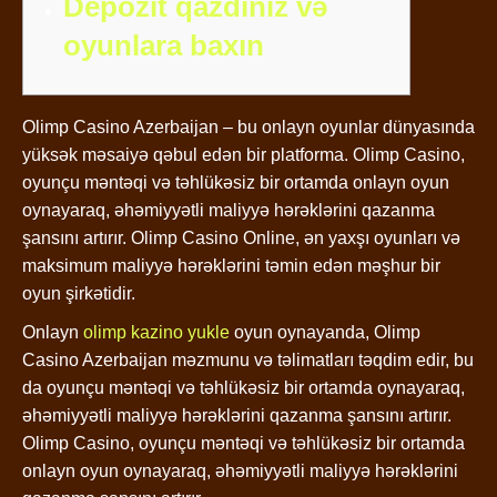
Depozit qazdınız və
oyunlara baxın
Olimp Casino Azerbaijan – bu onlayn oyunlar dünyasında
yüksək məsaiyə qəbul edən bir platforma. Olimp Casino,
oyunçu məntəqi və təhlükəsiz bir ortamda onlayn oyun
oynayaraq, əhəmiyyətli maliyyə hərəklərini qazanma
şansını artırır. Olimp Casino Online, ən yaxşı oyunları və
maksimum maliyyə hərəklərini təmin edən məşhur bir
oyun şirkətidir.
Onlayn
olimp kazino yukle
oyun oynayanda, Olimp
Casino Azerbaijan məzmunu və təlimatları təqdim edir, bu
da oyunçu məntəqi və təhlükəsiz bir ortamda oynayaraq,
əhəmiyyətli maliyyə hərəklərini qazanma şansını artırır.
Olimp Casino, oyunçu məntəqi və təhlükəsiz bir ortamda
onlayn oyun oynayaraq, əhəmiyyətli maliyyə hərəklərini