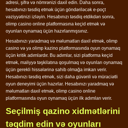
adresi, şifrə və nömrənizi daxil edin. Daha sonra,
hesabınızı təsdiq etmək üçün göndəriləcək e-poçt
vəziyyətinizi izləyin. Hesabınızı təsdiq etdikdən sonra,
olimp casino online platformasına keçid etmək və
oyunları oynamaq üçün hazırlanmışsınız.
Hesabınızı yaradmaq və məlumatları daxil etmək, olimp
casino və ya olimp kazino platformasında oyun oynamaq
üçün kritik adımlardır. Bu adımlar, sizi platforma keçid
etmək, maliyyə təşkilatına qoşulmaq və oyunları oynamaq
üçün gerekli hissələrinə sahib olmağa imkan verir.
Hesabınızı təsdiq etmək, sizi daha güvənli və müraciətli
oyun deneyimi üçün hazırlar. Hesabınızı yaradmaq və
məlumatları daxil etmək, olimp casino online
platformasında oyun oynamaq üçün ilk adımları verir.
Seçilmiş qazino xidmətlərini
təqdim edin və oyunları