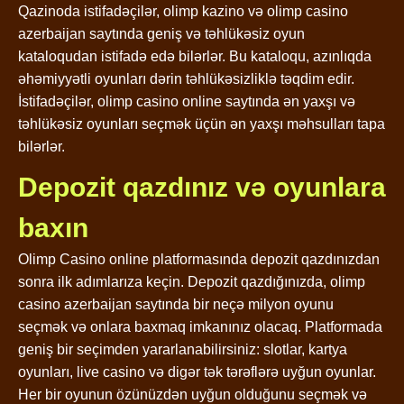
Qazinoda istifadəçilər, olimp kazino və olimp casino
azerbaijan saytında geniş və təhlükəsiz oyun
kataloqudan istifadə edə bilərlər. Bu kataloqu, azınlıqda
əhəmiyyətli oyunları dərin təhlükəsizliklə təqdim edir.
İstifadəçilər, olimp casino online saytında ən yaxşı və
təhlükəsiz oyunları seçmək üçün ən yaxşı məhsulları tapa
bilərlər.
Depozit qazdınız və oyunlara
baxın
Olimp Casino online platformasında depozit qazdınızdan
sonra ilk adımlarıza keçin. Depozit qazdığınızda, olimp
casino azerbaijan saytında bir neçə milyon oyunu
seçmək və onlara baxmaq imkanınız olacaq. Platformada
geniş bir seçimden yararlanabilirsiniz: slotlar, kartya
oyunları, live casino və digər tək tərəflərə uyğun oyunlar.
Her bir oyunun özünüzdən uyğun olduğunu seçmək və