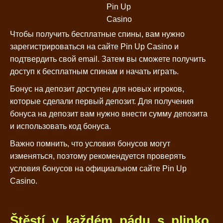
Pin Up
Casino
Чтобы получить бесплатные спины, вам нужно
зарегистрироваться на сайте Pin Up Casino и
подтвердить свой email. Затем вы сможете получить
доступ к бесплатным спинам и начать играть.
Бонус на депозит доступен для новых игроков,
которые сделали первый депозит. Для получения
бонуса на депозит вам нужно внести сумму депозита
и использовать код бонуса.
Важно помнить, что условия бонусов могут
изменяться, поэтому рекомендуется проверять
условия бонусов на официальном сайте Pin Up
Casino.
Štěstí_v_každém_pádu_s_plinko_g