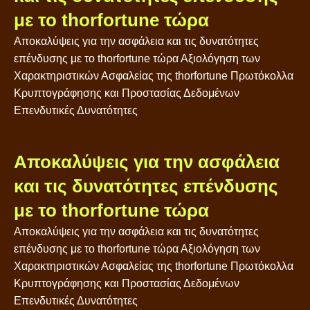
με το thorfortune τώρα
Αποκαλύψεις για την ασφάλεια και τις δυνατότητες
επένδυσης με το thorfortune τώρα Αξιολόγηση των
Χαρακτηριστικών Ασφαλείας της thorfortune Πρωτόκολλα
Κρυπτογράφησης και Προστασίας Δεδομένων
Επενδυτικές Δυνατότητες
Αποκαλύψεις για την ασφάλεια
και τις δυνατότητες επένδυσης
με το thorfortune τώρα
Αποκαλύψεις για την ασφάλεια και τις δυνατότητες
επένδυσης με το thorfortune τώρα Αξιολόγηση των
Χαρακτηριστικών Ασφαλείας της thorfortune Πρωτόκολλα
Κρυπτογράφησης και Προστασίας Δεδομένων
Επενδυτικές Δυνατότητες