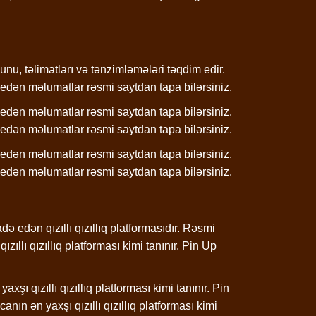
u, təlimatları və tənzimləmələri təqdim edir.
m edən məlumatlar rəsmi saytdan tapa bilərsiniz.
m edən məlumatlar rəsmi saytdan tapa bilərsiniz.
m edən məlumatlar rəsmi saytdan tapa bilərsiniz.
m edən məlumatlar rəsmi saytdan tapa bilərsiniz.
m edən məlumatlar rəsmi saytdan tapa bilərsiniz.
də edən qızıllı qızıllıq platformasıdır. Rəsmi
llı qızıllıq platforması kimi tanınır. Pin Up
ı qızıllı qızıllıq platforması kimi tanınır. Pin
nın ən yaxşı qızıllı qızıllıq platforması kimi