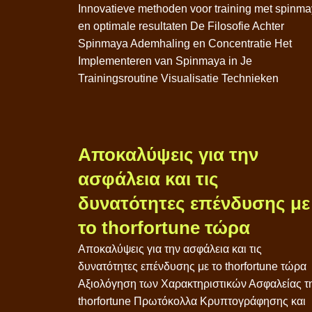
Innovatieve methoden voor training met spinm
en optimale resultaten De Filosofie Achter
Spinmaya Ademhaling en Concentratie Het
Implementeren van Spinmaya in Je
Trainingsroutine Visualisatie Technieken
Αποκαλύψεις για την
ασφάλεια και τις
δυνατότητες επένδυσης με
το thorfortune τώρα
Αποκαλύψεις για την ασφάλεια και τις
δυνατότητες επένδυσης με το thorfortune τώρα
Αξιολόγηση των Χαρακτηριστικών Ασφαλείας τ
thorfortune Πρωτόκολλα Κρυπτογράφησης και