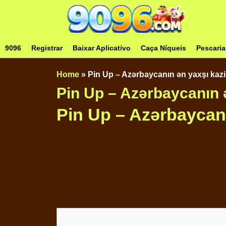
9096
Registrar
Baixar Aplicativo
Caça Níqueis
Pescaria
Home
»
Pin Up – Azərbaycanın ən yaxşı kaz
Pin Up – Azərbaycanın 
Pin Up – Azərbaycanı