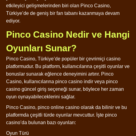
etkileyici gelişmelerinden biri olan Pinco Casino,
Türkiye’de de geniş bir fan tabanı kazanmaya devam
ediyor.
Pinco Casino Nedir ve Hangi
Oyunları Sunar?
Pinco Casino, Türkiye’de popüler bir çevrimiçi casino
platformudur. Bu platform, kullanıcılarına çeşitli oyunlar ve
bonuslar sunarak eğlence deneyimini artırır. Pinco
Casino, kullanıcılarına pinco casino indir veya pinco
casino güncel giriş seçeneği sunar, böylece her zaman
oyun oynayabileceklerini sağlar.
Pinco Casino, pinco online casino olarak da bilinir ve bu
platformda çeşitli türde oyunlar mevcuttur. İşte pinco
casino’da bulunan bazı oyunları:
Oyun Türü