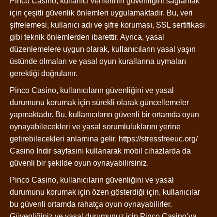
Pinco Casino, kullanıcı verilerinin güvenliğini sağlamak
için çeşitli güvenlik önlemleri uygulamaktadır. Bu, veri
şifrelemesi, kullanıcı adı ve şifre koruması, SSL sertifikası
gibi teknik önlemlerden ibarettir. Ayrıca, yasal
düzenlemelere uygun olarak, kullanıcıların yasal yaşın
üstünde olmaları ve yasal oyun kurallarına uymaları
gerektiği doğrulanır.
Pinco Casino, kullanıcıların güvenliğini ve yasal
durumunu korumak için sürekli olarak güncellemeler
yapmaktadır. Bu, kullanıcıların güvenli bir ortamda oyun
oynayabilecekleri ve yasal sorumluluklarını yerine
getirebilecekleri anlamına gelir. https://stressfreeuc.org/
Casino İndir sayfasını kullanarak mobil cihazlarda da
güvenli bir şekilde oyun oynayabilirsiniz.
Pinco Casino, kullanıcıların güvenliğini ve yasal
durumunu korumak için özen gösterdiği için, kullanıcılar
bu güvenli ortamda rahatça oyun oynayabilirler.
Güvenliğiniz ve yasal durumunuz için Pinco Casino’ya