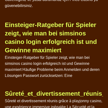
güvenebilirsiniz.
Einsteiger-Ratgeber für Spieler
zeigt, wie man bei simsinos
casino login erfolgreich ist und
Gewinne maximiert
Einsteiger-Ratgeber für Spieler zeigt, wie man bei
simsinos casino login erfolgreich ist und Gewinne
maximiert Häufige Probleme beim Anmelden und deren
Lösungen Passwort zurücksetzen: Eine
Sûreté_et_divertissement_réunis
Sûreté et divertissement réunis grâce à playjonny casino,
une expérience immersive inégalée La Sécurité et la