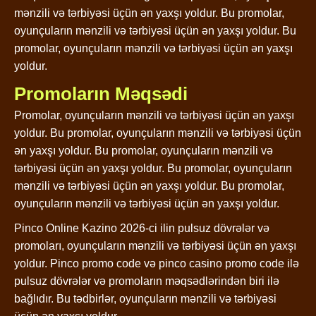
mənzili və tərbiyəsi üçün ən yaxşı yoldur. Bu promolar,
oyunçuların mənzili və tərbiyəsi üçün ən yaxşı yoldur. Bu
promolar, oyunçuların mənzili və tərbiyəsi üçün ən yaxşı
yoldur.
Promoların Məqsədi
Promolar, oyunçuların mənzili və tərbiyəsi üçün ən yaxşı
yoldur. Bu promolar, oyunçuların mənzili və tərbiyəsi üçün
ən yaxşı yoldur. Bu promolar, oyunçuların mənzili və
tərbiyəsi üçün ən yaxşı yoldur. Bu promolar, oyunçuların
mənzili və tərbiyəsi üçün ən yaxşı yoldur. Bu promolar,
oyunçuların mənzili və tərbiyəsi üçün ən yaxşı yoldur.
Pinco Online Kazino 2026-ci ilin pulsuz dövrələr və
promoları, oyunçuların mənzili və tərbiyəsi üçün ən yaxşı
yoldur. Pinco promo code və pinco casino promo code ilə
pulsuz dövrələr və promoların məqsədlərindən biri ilə
bağlıdır. Bu tədbirlər, oyunçuların mənzili və tərbiyəsi