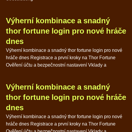
Výherní kombinace a snadný
thor fortune login pro nové hráče
dnes
Výherní kombinace a snadný thor fortune login pro nové
hráče dnes Registrace a první kroky na Thor Fortune
Ověření účtu a bezpečnostní nastavení Vklady a
Výherní kombinace a snadný
thor fortune login pro nové hráče
dnes
Výherní kombinace a snadný thor fortune login pro nové
hráče dnes Registrace a první kroky na Thor Fortune
Ověření účtu a bezpečnostní nastavení Vklady a