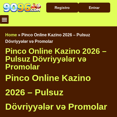
Registro
Entrar
Baixar Aplicativo
Caça Níqueis
Cassino Ao Vivo
Home
»
Pinco Online Kazino 2026 – Pulsuz
Dövriyyələr və Promolar
Pinco Online Kazino 2026 –
Pulsuz Dövriyyələr və
Promolar
Pinco Online Kazino
2026 – Pulsuz
Dövriyyələr və Promolar