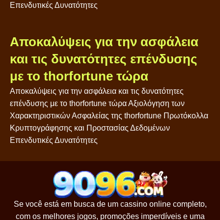
Επενδυτικές Δυνατότητες
Αποκαλύψεις για την ασφάλεια
και τις δυνατότητες επένδυσης
με το thorfortune τώρα
Αποκαλύψεις για την ασφάλεια και τις δυνατότητες
επένδυσης με το thorfortune τώρα Αξιολόγηση των
Χαρακτηριστικών Ασφαλείας της thorfortune Πρωτόκολλα
Κρυπτογράφησης και Προστασίας Δεδομένων
Επενδυτικές Δυνατότητες
Se você está em busca de um cassino online completo,
com os melhores jogos, promoções imperdíveis e uma