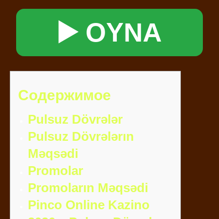
▶️ OYNA
Содержимое
Pulsuz Dövrələr
Pulsuz Dövrələrın
Məqsədi
Promolar
Promoların Məqsədi
Pinco Online Kazino