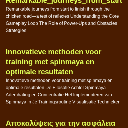
Remarkable_journeys_from_start_t
Remarkable journeys from start to finish through the
chicken road—a test of reflexes Understanding the Core
Gameplay Loop The Role of Power-Ups and Obstacles
Strategies
Innovatieve methoden voor
training met spinmaya en
optimale resultaten
Innovatieve methoden voor training met spinmaya en
optimale resultaten De Filosofie Achter Spinmaya
Ademhaling en Concentratie Het Implementeren van
Spinmaya in Je Trainingsroutine Visualisatie Technieken
Αποκαλύψεις για την ασφάλεια