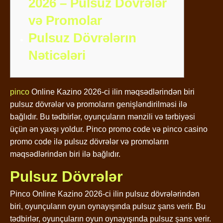
2026 – Pulsuz Dövrələr
və Promolar
Pulsuz Dövrələrın
Nəticələri
pinco
Online Kazino 2026-ci ilin məqsədlərindən biri
pulsuz dövrələr və promoların genişləndirilməsi ilə
bağlıdır. Bu tədbirlər, oyunçuların mənzili və tərbiyəsi
üçün ən yaxşı yoldur. Pinco promo code və pinco casino
promo code ilə pulsuz dövrələr və promoların
məqsədlərindən biri ilə bağlıdır.
Pulsuz Dövrələr
Pinco Online Kazino 2026-ci ilin pulsuz dövrələrindən
biri, oyunçuların oyun oynayışında pulsuz şans verir. Bu
tədbirlər, oyunçuların oyun oynayışında pulsuz şans verir.