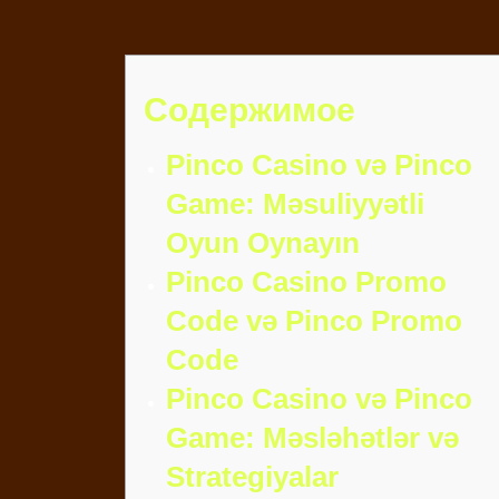
Содержимое
Pinco Casino və Pinco
Game: Məsuliyyətli
Oyun Oynayın
Pinco Casino Promo
Code və Pinco Promo
Code
Pinco Casino və Pinco
Game: Məsləhətlər və
Strategiyalar