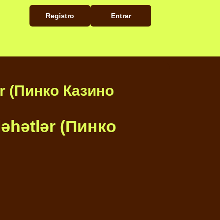
Registro
Entrar
ər (Пинко Казино
ləhətlər (Пинко