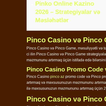
Pinko Online Kazino
2026 – Strategiyalar və
Məsləhətlər
Pinco Casino və Pinco
Pinco Casino və Pinco Game, məsuliyyətli və tə
ci ilin Pinco Casino və Pinco Game strategiya
məzmununu artırmaq üçün istifadə edə bilərsiniz
Pinco Casino Promo Code 
Pinco Casino
pinco az
promo code və Pinco pro
artırmaq və məxsusunuzun məzmununu artırmaq ü
ilə məxsusunuzun məzmununu artırmaq üçün 20% 
Pinco Casino və Pinco 