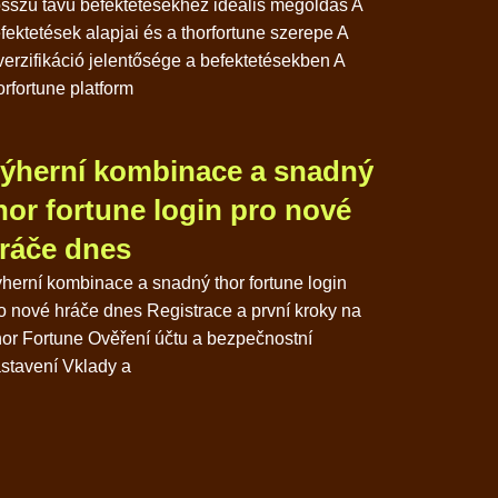
sszú távú befektetésekhez ideális megoldás A
fektetések alapjai és a thorfortune szerepe A
verzifikáció jelentősége a befektetésekben A
orfortune platform
ýherní kombinace a snadný
hor fortune login pro nové
ráče dnes
herní kombinace a snadný thor fortune login
o nové hráče dnes Registrace a první kroky na
or Fortune Ověření účtu a bezpečnostní
stavení Vklady a