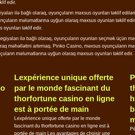
if edir.
yaları ilə bağlı olaraq, oyunçuların məxsus oyunları təklif edil
nçuların məlumatlarına uyğun olaraq məxsus oyunları təklif ed
yunları təklif edir.
iyaları ilə bağlı olaraq, oyunçuların oyunları seçmək üçün məlu
araq məhəllətini artırmaq. Pinko Casino, məxsus oyunçuların mə
uların məlumatlarına uyğun olaraq məxsus oyunları təklif edir.
Lexpérience unique offerte
P
go
par le monde fascinant du
t
thorfortune casino en ligne
h
est à portée de main
b
m
Lexpérience unique offerte par le monde
fascinant du thorfortune casino en ligne est à
Pé
portée de main Les avantages de choisir une