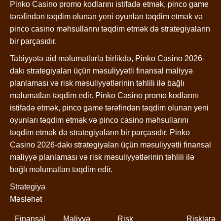
Pinko Casino promo kodlarını istifadə etmək, pinco game
tərəfindən təqdim olunan yeni oyunları təqdim etmək və
pinco casino məhsullarını təqdim etmək də strategiyaların
bir parçasıdır.
Tabiyyətə aid məlumatlarla birlikdə, Pinko Casino 2026-
dakı strategiyaları üçün məsuliyyətli finansal maliyyə
planlaması və risk məsuliyyətlərinin təhlili ilə bağlı
məlumatları təqdim edir. Pinko Casino promo kodlarını
istifadə etmək, pinco game tərəfindən təqdim olunan yeni
oyunları təqdim etmək və pinco casino məhsullarını
təqdim etmək də strategiyaların bir parçasıdır. Pinko
Casino 2026-dakı strategiyaları üçün məsuliyyətli finansal
maliyyə planlaması və risk məsuliyyətlərinin təhlili ilə
bağlı məlumatları təqdim edir.
Strategiya
Məsləhət
Finansal
Maliyyə
Risk
Risklərə