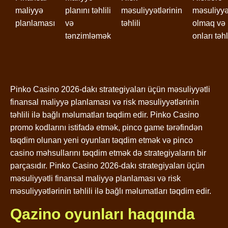
maliyyə
planını təhlili
məsuliyyətlərinin
məsuliyyət
planlaması
və
təhlili
olmaq və
tənzimləmək
onları təhl
Pinko Casino 2026-dakı strategiyaları üçün məsuliyyətli
finansal maliyyə planlaması və risk məsuliyyətlərinin
təhlili ilə bağlı məlumatları təqdim edir. Pinko Casino
promo kodlarını istifadə etmək, pinco game tərəfindən
təqdim olunan yeni oyunları təqdim etmək və pinco
casino məhsullarını təqdim etmək də strategiyaların bir
parçasıdır. Pinko Casino 2026-dakı strategiyaları üçün
məsuliyyətli finansal maliyyə planlaması və risk
məsuliyyətlərinin təhlili ilə bağlı məlumatları təqdim edir.
Qazino oyunları haqqında