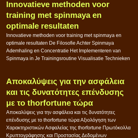
Innovatieve methoden voor
training met spinmaya en
optimale resultaten
Innovatieve methoden voor training met spinmaya en
optimale resultaten De Filosofie Achter Spinmaya
Ademhaling en Concentratie Het Implementeren van
Spinmaya in Je Trainingsroutine Visualisatie Technieken
Αποκαλύψεις για την ασφάλεια
και τις δυνατότητες επένδυσης
με το thorfortune τώρα
Αποκαλύψεις για την ασφάλεια και τις δυνατότητες
επένδυσης με το thorfortune τώρα Αξιολόγηση των
Χαρακτηριστικών Ασφαλείας της thorfortune Πρωτόκολλα
Κρυπτογράφησης και Προστασίας Δεδομένων