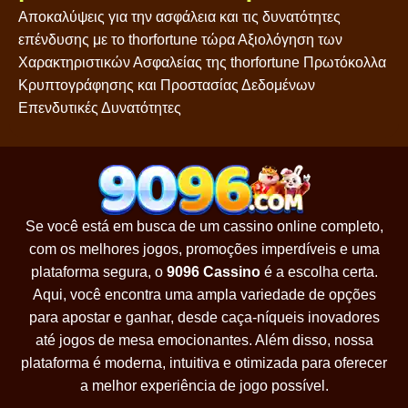
Αποκαλύψεις για την ασφάλεια και τις δυνατότητες
επένδυσης με το thorfortune τώρα Αξιολόγηση των
Χαρακτηριστικών Ασφαλείας της thorfortune Πρωτόκολλα
Κρυπτογράφησης και Προστασίας Δεδομένων
Επενδυτικές Δυνατότητες
Se você está em busca de um cassino online completo,
com os melhores jogos, promoções imperdíveis e uma
plataforma segura, o
9096 Cassino
é a escolha certa.
Aqui, você encontra uma ampla variedade de opções
para apostar e ganhar, desde caça-níqueis inovadores
até jogos de mesa emocionantes. Além disso, nossa
plataforma é moderna, intuitiva e otimizada para oferecer
a melhor experiência de jogo possível.