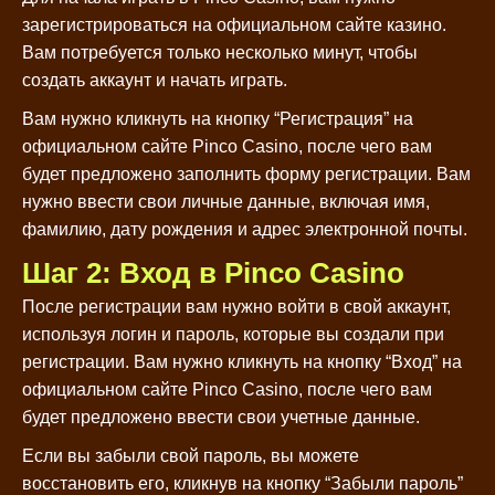
зарегистрироваться на официальном сайте казино.
Вам потребуется только несколько минут, чтобы
создать аккаунт и начать играть.
Вам нужно кликнуть на кнопку “Регистрация” на
официальном сайте Pinco Casino, после чего вам
будет предложено заполнить форму регистрации. Вам
нужно ввести свои личные данные, включая имя,
фамилию, дату рождения и адрес электронной почты.
Шаг 2: Вход в Pinco Casino
После регистрации вам нужно войти в свой аккаунт,
используя логин и пароль, которые вы создали при
регистрации. Вам нужно кликнуть на кнопку “Вход” на
официальном сайте Pinco Casino, после чего вам
будет предложено ввести свои учетные данные.
Если вы забыли свой пароль, вы можете
восстановить его, кликнув на кнопку “Забыли пароль”