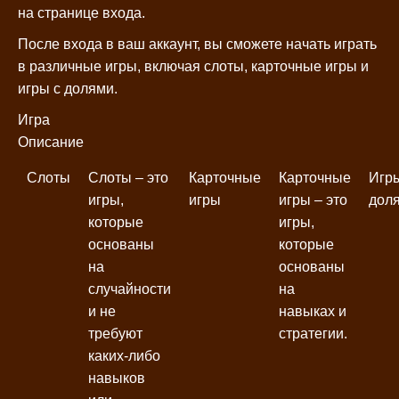
на странице входа.
После входа в ваш аккаунт, вы сможете начать играть
в различные игры, включая слоты, карточные игры и
игры с долями.
Игра
Описание
Слоты
Слоты – это
Карточные
Карточные
Игры
игры,
игры
игры – это
дол
которые
игры,
основаны
которые
на
основаны
случайности
на
и не
навыках и
требуют
стратегии.
каких-либо
навыков