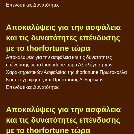
Επενδυτικές Δυνατότητες
Αποκαλύψεις για την ασφάλεια
και τις δυνατότητες επένδυσης
με το thorfortune τώρα
Αποκαλύψεις για την ασφάλεια και τις δυνατότητες
επένδυσης με το thorfortune τώρα Αξιολόγηση των
Χαρακτηριστικών Ασφαλείας της thorfortune Πρωτόκολλα
Κρυπτογράφησης και Προστασίας Δεδομένων
Επενδυτικές Δυνατότητες
Αποκαλύψεις για την ασφάλεια
και τις δυνατότητες επένδυσης
με το thorfortune τώρα