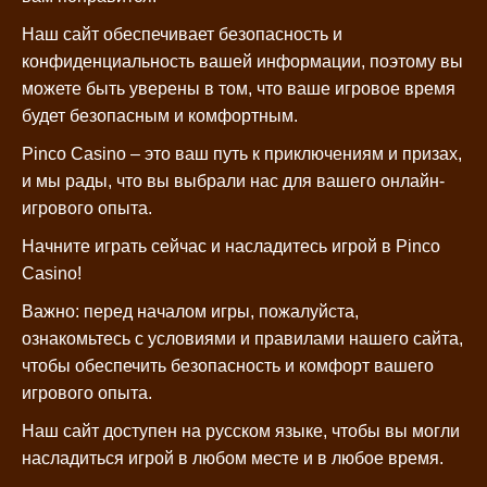
Наш сайт обеспечивает безопасность и
конфиденциальность вашей информации, поэтому вы
можете быть уверены в том, что ваше игровое время
будет безопасным и комфортным.
Pinco Casino – это ваш путь к приключениям и призах,
и мы рады, что вы выбрали нас для вашего онлайн-
игрового опыта.
Начните играть сейчас и насладитесь игрой в Pinco
Casino!
Важно: перед началом игры, пожалуйста,
ознакомьтесь с условиями и правилами нашего сайта,
чтобы обеспечить безопасность и комфорт вашего
игрового опыта.
Наш сайт доступен на русском языке, чтобы вы могли
насладиться игрой в любом месте и в любое время.