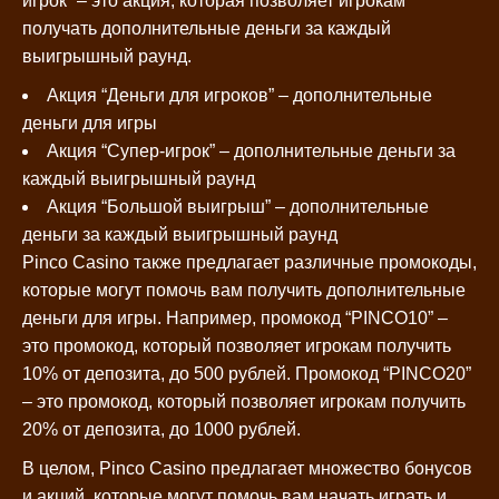
игрок” – это акция, которая позволяет игрокам
получать дополнительные деньги за каждый
выигрышный раунд.
Акция “Деньги для игроков” – дополнительные
деньги для игры
Акция “Супер-игрок” – дополнительные деньги за
каждый выигрышный раунд
Акция “Большой выигрыш” – дополнительные
деньги за каждый выигрышный раунд
Pinco Casino также предлагает различные промокоды,
которые могут помочь вам получить дополнительные
деньги для игры. Например, промокод “PINCO10” –
это промокод, который позволяет игрокам получить
10% от депозита, до 500 рублей. Промокод “PINCO20”
– это промокод, который позволяет игрокам получить
20% от депозита, до 1000 рублей.
В целом, Pinco Casino предлагает множество бонусов
и акций, которые могут помочь вам начать играть и