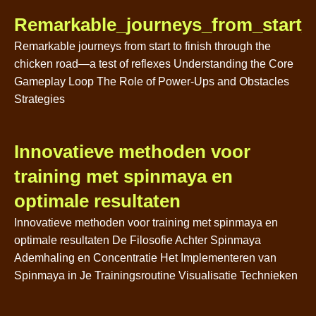
Remarkable_journeys_from_start_t
Remarkable journeys from start to finish through the
chicken road—a test of reflexes Understanding the Core
Gameplay Loop The Role of Power-Ups and Obstacles
Strategies
Innovatieve methoden voor
training met spinmaya en
optimale resultaten
Innovatieve methoden voor training met spinmaya en
optimale resultaten De Filosofie Achter Spinmaya
Ademhaling en Concentratie Het Implementeren van
Spinmaya in Je Trainingsroutine Visualisatie Technieken