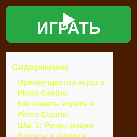
▶️
ИГРАТЬ
Содержимое
Преимущества игры в
Pinco Casino
Как начать играть в
Pinco Casino
Шаг 1: Регистрация
Бонусы и акции в