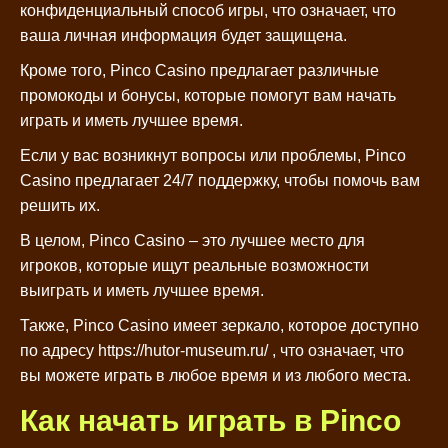
конфиденциальный способ игры, что означает, что
ваша личная информация будет защищена.
Кроме того, Pinco Casino предлагает различные
промокоды и бонусы, которые помогут вам начать
играть и иметь лучшее время.
Если у вас возникнут вопросы или проблемы, Pinco
Casino предлагает 24/7 поддержку, чтобы помочь вам
решить их.
В целом, Pinco Casino – это лучшее место для
игроков, которые ищут реальные возможности
выиграть и иметь лучшее время.
Также, Pinco Casino имеет зеркало, которое доступно
по адресу https://hutor-museum.ru/ , что означает, что
вы можете играть в любое время и из любого места.
Как начать играть в Pinco