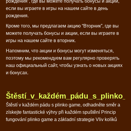
рождения”, где вы можете получать бонусы и акции,
если вы играете в игры на нашем сайте в день
рождения.
Кроме того, мы предлагаем акцию “Вторник”, где вы
можете получать бонусы и акции, если вы играете в
игры на нашем сайте в вторник.
Напомним, что акции и бонусы могут изменяться,
поэтому мы рекомендуем вам регулярно проверять
наш официальный сайт, чтобы узнать о новых акциях
и бонусах.
Štěstí_v_každém_pádu_s_plinko_g
Štěstí v každém pádu s plinko game, odhadněte směr a
získejte fantastické výhry při každém spuštění Princip
fungování plinko game a základní strategie Vliv kolíků