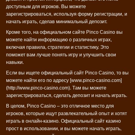
доступным для игроков. Вы можете
зарегистрироваться, используя форму регистрации, и
начать играть, сделав минимальный депозит.
Кроме того, на официальном сайте Pinco Casino вы
можете найти информацию о различных играх,
включая правила, стратегии и статистику. Это
поможет вам лучше понять игру и улучшить свои
навыки.
Если вы ищете официальный сайт Pinco Casino, то вы
можете найти его по адресу [www.pinco-casino.com]
(http://www.pinco-casino.com). Там вы можете
зарегистрироваться, сделать депозит и начать играть.
В целом, Pinco Casino – это отличное место для
игроков, которые ищут развлекательный опыт и хотят
играть в онлайн-казино. Официальный сайт казино
прост в использовании, и вы можете начать играть,