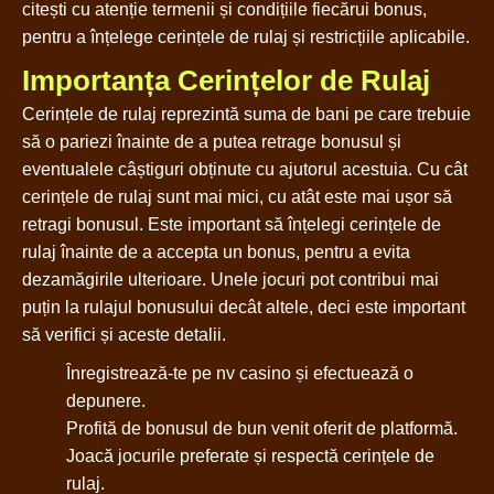
citești cu atenție termenii și condițiile fiecărui bonus,
pentru a înțelege cerințele de rulaj și restricțiile aplicabile.
Importanța Cerințelor de Rulaj
Cerințele de rulaj reprezintă suma de bani pe care trebuie
să o pariezi înainte de a putea retrage bonusul și
eventualele câștiguri obținute cu ajutorul acestuia. Cu cât
cerințele de rulaj sunt mai mici, cu atât este mai ușor să
retragi bonusul. Este important să înțelegi cerințele de
rulaj înainte de a accepta un bonus, pentru a evita
dezamăgirile ulterioare. Unele jocuri pot contribui mai
puțin la rulajul bonusului decât altele, deci este important
să verifici și aceste detalii.
Înregistrează-te pe nv casino și efectuează o
depunere.
Profită de bonusul de bun venit oferit de platformă.
Joacă jocurile preferate și respectă cerințele de
rulaj.