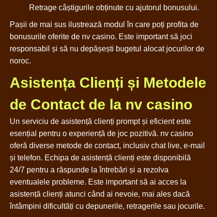
Retrage câștigurile obținute cu ajutorul bonusului.
Pașii de mai sus ilustrează modul în care poți profita de
bonusurile oferite de nv casino. Este important să joci
responsabil și să nu depășești bugetul alocat jocurilor de
noroc.
Asistența Clienți și Metodele
de Contact de la nv casino
Un serviciu de asistență clienți prompt și eficient este
esențial pentru o experiență de joc pozitivă. nv casino
oferă diverse metode de contact, inclusiv chat live, e-mail
și telefon. Echipa de asistență clienți este disponibilă
24/7 pentru a răspunde la întrebări și a rezolva
eventualele probleme. Este important să ai acces la
asistență clienți atunci când ai nevoie, mai ales dacă
întâmpini dificultăți cu depunerile, retragerile sau jocurile.