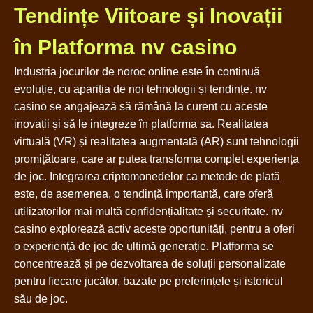
Tendințe Viitoare și Inovații
în Platforma nv casino
Industria jocurilor de noroc online este în continuă
evoluție, cu apariția de noi tehnologii și tendințe. nv
casino se angajează să rămână la curent cu aceste
inovații și să le integreze în platforma sa. Realitatea
virtuală (VR) și realitatea augmentată (AR) sunt tehnologii
promițătoare, care ar putea transforma complet experiența
de joc. Integrarea criptomonedelor ca metode de plată
este, de asemenea, o tendință importantă, care oferă
utilizatorilor mai multă confidențialitate și securitate. nv
casino explorează activ aceste oportunități, pentru a oferi
o experiență de joc de ultimă generație. Platforma se
concentrează și pe dezvoltarea de soluții personalizate
pentru fiecare jucător, bazate pe preferințele și istoricul
său de joc.