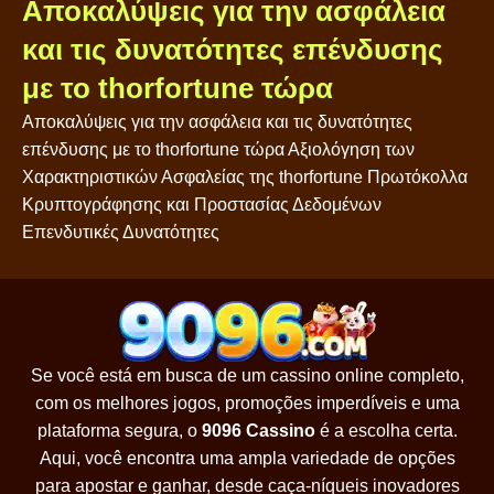
Αποκαλύψεις για την ασφάλεια
και τις δυνατότητες επένδυσης
με το thorfortune τώρα
Αποκαλύψεις για την ασφάλεια και τις δυνατότητες
επένδυσης με το thorfortune τώρα Αξιολόγηση των
Χαρακτηριστικών Ασφαλείας της thorfortune Πρωτόκολλα
Κρυπτογράφησης και Προστασίας Δεδομένων
Επενδυτικές Δυνατότητες
Se você está em busca de um cassino online completo,
com os melhores jogos, promoções imperdíveis e uma
plataforma segura, o
9096 Cassino
é a escolha certa.
Aqui, você encontra uma ampla variedade de opções
para apostar e ganhar, desde caça-níqueis inovadores