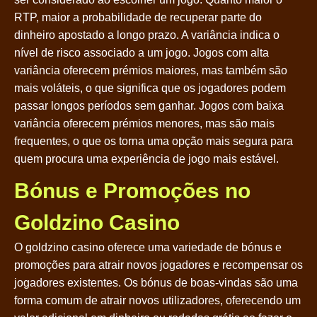
RTP, maior a probabilidade de recuperar parte do
dinheiro apostado a longo prazo. A variância indica o
nível de risco associado a um jogo. Jogos com alta
variância oferecem prémios maiores, mas também são
mais voláteis, o que significa que os jogadores podem
passar longos períodos sem ganhar. Jogos com baixa
variância oferecem prémios menores, mas são mais
frequentes, o que os torna uma opção mais segura para
quem procura uma experiência de jogo mais estável.
Bónus e Promoções no
Goldzino Casino
O goldzino casino oferece uma variedade de bónus e
promoções para atrair novos jogadores e recompensar os
jogadores existentes. Os bónus de boas-vindas são uma
forma comum de atrair novos utilizadores, oferecendo um