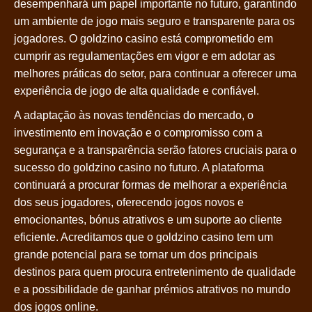
desempenhará um papel importante no futuro, garantindo
um ambiente de jogo mais seguro e transparente para os
jogadores. O goldzino casino está comprometido em
cumprir as regulamentações em vigor e em adotar as
melhores práticas do setor, para continuar a oferecer uma
experiência de jogo de alta qualidade e confiável.
A adaptação às novas tendências do mercado, o
investimento em inovação e o compromisso com a
segurança e a transparência serão fatores cruciais para o
sucesso do goldzino casino no futuro. A plataforma
continuará a procurar formas de melhorar a experiência
dos seus jogadores, oferecendo jogos novos e
emocionantes, bónus atrativos e um suporte ao cliente
eficiente. Acreditamos que o goldzino casino tem um
grande potencial para se tornar um dos principais
destinos para quem procura entretenimento de qualidade
e a possibilidade de ganhar prémios atrativos no mundo
dos jogos online.