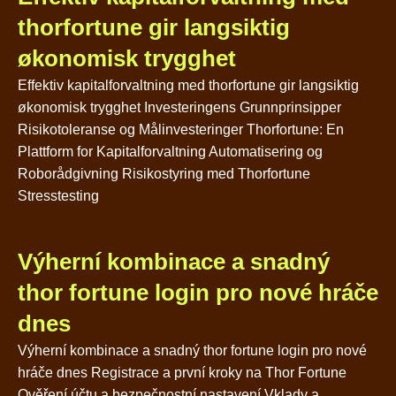
thorfortune gir langsiktig
økonomisk trygghet
Effektiv kapitalforvaltning med thorfortune gir langsiktig
økonomisk trygghet Investeringens Grunnprinsipper
Risikotoleranse og Målinvesteringer Thorfortune: En
Plattform for Kapitalforvaltning Automatisering og
Roborådgivning Risikostyring med Thorfortune
Stresstesting
Výherní kombinace a snadný
thor fortune login pro nové hráče
dnes
Výherní kombinace a snadný thor fortune login pro nové
hráče dnes Registrace a první kroky na Thor Fortune
Ověření účtu a bezpečnostní nastavení Vklady a