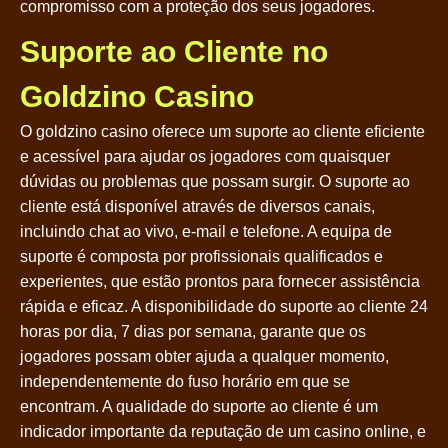
compromisso com a proteção dos seus jogadores.
Suporte ao Cliente no
Goldzino Casino
O goldzino casino oferece um suporte ao cliente eficiente
e acessível para ajudar os jogadores com quaisquer
dúvidas ou problemas que possam surgir. O suporte ao
cliente está disponível através de diversos canais,
incluindo chat ao vivo, e-mail e telefone. A equipa de
suporte é composta por profissionais qualificados e
experientes, que estão prontos para fornecer assistência
rápida e eficaz. A disponibilidade do suporte ao cliente 24
horas por dia, 7 dias por semana, garante que os
jogadores possam obter ajuda a qualquer momento,
independentemente do fuso horário em que se
encontram. A qualidade do suporte ao cliente é um
indicador importante da reputação de um casino online, e