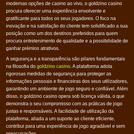
modernas opções de casino ao vivo, o goldzino casino
procura oferecer uma experiência envolvente e
gratificante para todos os seus jogadores. O foco na
inovação e na satisfação do cliente tem solidificado a sua
posição como um dos destinos preferidos para quem
procura entretenimento de qualidade e a possibilidade de
ganhar prémios atrativos.
A segurança e a transparência são pilares fundamentais
na filosofia do
goldzino casino
. A plataforma adota
rigorosas medidas de segurança para proteger as
informações pessoais e financeiras dos seus utilizadores,
garantindo um ambiente de jogo seguro e confiável. Além
disso, o goldzino casino opera sob licença válida, o que
demonstra o seu compromisso com as práticas de jogo
justas e responsáveis. A facilidade de utilização da
plataforma, aliada a um suporte ao cliente eficiente,
contribui para uma experiência de jogo agradável e sem
preocupações.