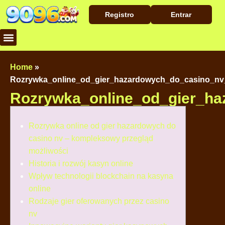
Registro
Entrar
Baixar Aplicativo
Caça Níqueis
Cassino Ao Vivo
Home
»
Rozrywka_online_od_gier_hazardowych_do_casino_nv
Rozrywka_online_od_gier_h
Rozrywka online od gier hazardowych do
casino nv – kompleksowy przegląd
możliwości
Historia i rozwój kasyn online
Wpływ technologii blockchain na kasyna
online
Rodzaje gier oferowanych przez casino
nv