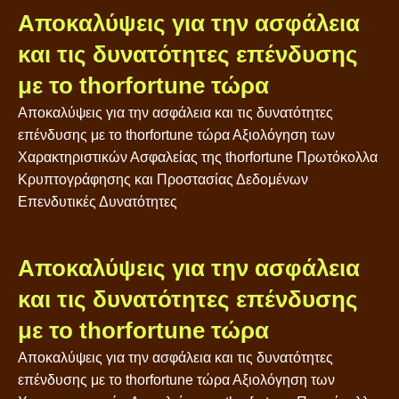
Αποκαλύψεις για την ασφάλεια
και τις δυνατότητες επένδυσης
με το thorfortune τώρα
Αποκαλύψεις για την ασφάλεια και τις δυνατότητες
επένδυσης με το thorfortune τώρα Αξιολόγηση των
Χαρακτηριστικών Ασφαλείας της thorfortune Πρωτόκολλα
Κρυπτογράφησης και Προστασίας Δεδομένων
Επενδυτικές Δυνατότητες
Αποκαλύψεις για την ασφάλεια
και τις δυνατότητες επένδυσης
με το thorfortune τώρα
Αποκαλύψεις για την ασφάλεια και τις δυνατότητες
επένδυσης με το thorfortune τώρα Αξιολόγηση των