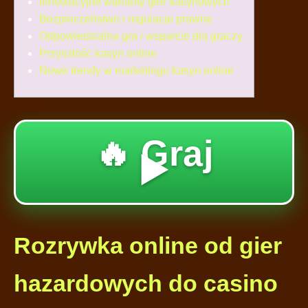
Innowacyjne warianty gier kasynowych
Bezpieczeństwo i regulacje prawne
Odpowiedzialna gra i wsparcie dla graczy
Przyszłość kasyn online
Nowe trendy w marketingu kasyn online
🔥 Graj
▶️
Rozrywka online od gier
hazardowych do casino