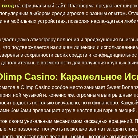
 вход
на официальный сайт. Платформа предлагает широк
е популярным выбором среди игроков с разным опытом. Отл
к и на мобильных устройствах, позволяя наслаждаться люб
 создает целую атмосферу волнения и предвкушения выигр
са, что подтверждается наличием лицензии и использован
 уверены в сохранности своих средств и конфиденциально
т дополнительные возможности для получения крупных выи
Olimp Casino: Карамельное И
матов в Olimp Casino особое место занимает Sweet Bonanza
 приятной музыкой и, конечно же, огромным выигрышным п
осят радость не только визуально, но и финансово. Каждый
цами-бомбами превращает игру в настоящий взрыв эмоций.
лотов своим уникальным механизмом каскадных вращений.
ые, что позволяет получать несколько выплат за один спин
ность представляют леденцы-бомбы, которые активируютс