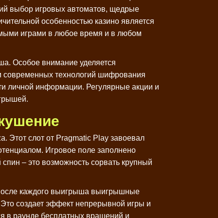
ий выбор игровых автоматов, щедрые
ичительной особенностью казино является
имыми играми в любое время и в любом
ыша. Особое внимание уделяется
ием современных технологий шифрования
сти личной информации. Регулярные акции и
грышей.
скушение
. Этот слот от Pragmatic Play завоевал
отенциалом. Игровое поле заполнено
 спин – это возможность сорвать крупный
 После каждого выигрыша выигрышные
. Это создает эффект непрерывной игры и
я в раунде бесплатных вращений и