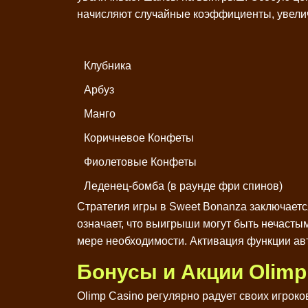
начисляют случайные коэффициенты, увели
Клубника
Арбуз
Манго
Коричневое Конфеты
Фиолетовые Конфеты
Леденец-бомба (в раунде фри спинов)
Стратегия игры в Sweet Bonanza заключается
означает, что выигрыши могут быть нечасты
мере необходимости. Активация функции авт
Бонусы и Акции Olimp
Olimp Casino регулярно радует своих игрок