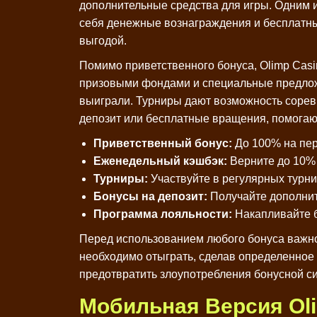
дополнительные средства для игры. Одним и
себя денежные вознаграждения и бесплатны
выгодой.
Помимо приветственного бонуса, Olimp Casi
призовыми фондами и специальные предложе
выиграли. Турниры дают возможность соревн
депозит или бесплатные вращения, помогают
Приветственный бонус:
До 100% на пер
Еженедельный кэшбэк:
Верните до 10% 
Турниры:
Участвуйте в регулярных турни
Бонусы на депозит:
Получайте дополнит
Программа лояльности:
Накапливайте б
Перед использованием любого бонуса важно
необходимо отыграть, сделав определенное 
предотвратить злоупотребления бонусной си
Мобильная Версия Oli