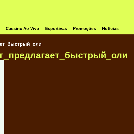
Cassino Ao Vivo
Esportivas
Promoções
Notícias
ает_быстрый_оли
г_предлагает_быстрый_оли