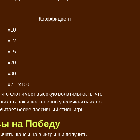
Коэффициент
x10
x12
x15
x20
x30
x2 – x100
 что слот имеет высокую волатильность, что
ших ставок и постепенно увеличивать их по
очитает более пассивный стиль игры.
сы на Победу
личить шансы на выигрыш и получить