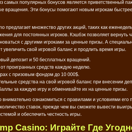
з самых популярных бонусов является приветственный паке
е вращения. Эти бонусы помогают новым игрокам быстрее 
no предлагает множество других акций, таких как еженедел
ния для постоянных игроков. Кэшбэк позволяет вернуть ча
оваться с другими игроками за ценные призы. А специальн
 увеличить свой игровой баланс и продлить время игры.
вый депозит и 50 бесплатных вращений.
от проигранных средств каждую неделю.
рах с призовым фондом до 10 000$.
ельные средства на свой игровой баланс при внесении деп
аллы за каждую игру и обменивайте их на ценные призы.
 внимательно ознакомиться с правилами и условиями его
количество ставок, прежде чем вы сможете вывести выигры
стемой и обеспечить честность игры.
mp Casino: Играйте Где Угодн