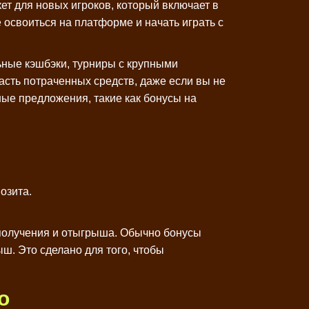
т для новых игроков, который включает в
освоиться на платформе и начать играть с
ьные кэшбэки, турниры с крупными
сть потраченных средств, даже если вы не
ые предложения, такие как бонусы на
озита.
 получения и отыгрыша. Обычно бонусы
ш. Это сделано для того, чтобы
о