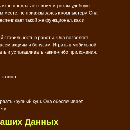
asino предлагает своим игрокам удобную
м месте, не привязываясь к компьютеру. Она
еспечивает такой же функционал, как и
ой стабильностью работы. Она позволяет
 всем акциям и бонусам. Играть в мобильной
ать и устанавливать какие-либо приложения.
 казино.
орвать крупный куш. Она обеспечивает
ту.
 Ваших Данных