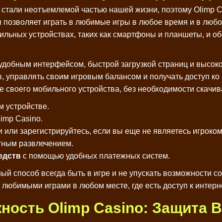
стали неотъемлемой частью нашей жизни, поэтому Olimp C
позволяет играть в любимые игры в любое время и в любо
льных устройствах, таких как смартфоны и планшеты, и об
удобным интерфейсом, быстрой загрузкой страниц и высок
, управлять своим игровым балансом и получать доступ ко
е своего мобильного устройства, без необходимости скачив
 устройстве.
imp Casino.
и или зарегистрируйтесь, если вы еще не являетесь игроком
тным развлечением.
едств
с помощью удобных платежных систем.
ый способ всегда быть в игре и не упускать возможности с
любимыми играми в любом месте, где есть доступ к интерне
ность Olimp Casino: Защита